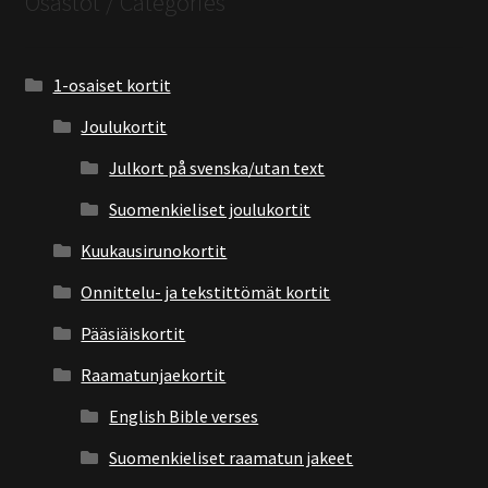
Osastot / Categories
1-osaiset kortit
Joulukortit
Julkort på svenska/utan text
Suomenkieliset joulukortit
Kuukausirunokortit
Onnittelu- ja tekstittömät kortit
Pääsiäiskortit
Raamatunjaekortit
English Bible verses
Suomenkieliset raamatun jakeet