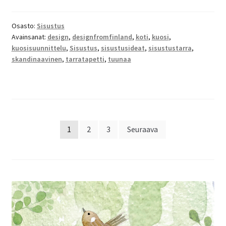
Osasto:
Sisustus
Avainsanat:
design
,
designfromfinland
,
koti
,
kuosi
,
kuosisuunnittelu
,
Sisustus
,
sisustusideat
,
sisustustarra
,
skandinaavinen
,
tarratapetti
,
tuunaa
Artikkelien
1
2
3
Seuraava
sivutus