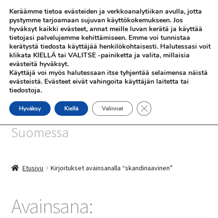
Keräämme tietoa evästeiden ja verkkoanalytiikan avulla, jotta
Siirry
Siirry
pystymme tarjoamaan sujuvan käyttökokemukseen. Jos
Valikko
hyväksyt kaikki evästeet, annat meille luvan kerätä ja käyttää
navigointiin
sisältöön
tietojasi palvelujemme kehittämiseen. Emme voi tunnistaa
kerätystä tiedosta käyttäjää henkilökohtaisesti. Halutessasi voit
klikata KIELLÄ tai VALITSE -painiketta ja valita, millaisia
evästeitä hyväksyt.
Käyttäjä voi myös halutessaan itse tyhjentää selaimensa näistä
evästeistä. Evästeet eivät vahingoita käyttäjän laitetta tai
tiedostoja.
SHOP
Sulje evästebanneri
Hyväksy
Kiellä
Valinnat
SiniSusan kortit painetaan
INFO
Suomessa
REFERENSSEJÄ
Etusivu
Kirjoitukset avainsanalla “skandinaavinen”
Avainsana: