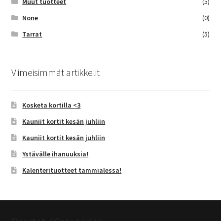
Muut tuotteet
(5)
None
(0)
Tarrat
(5)
Viimeisimmät artikkelit
Kosketa kortilla <3
Kauniit kortit kesän juhliin
Kauniit kortit kesän juhliin
Ystävälle ihanuuksia!
Kalenterituotteet tammialessa!