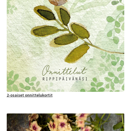
2-osaiset onnittelukortit