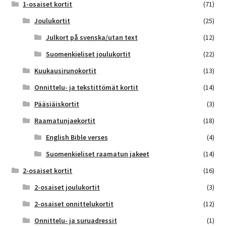
1-osaiset kortit
(71)
Joulukortit
(25)
Julkort på svenska/utan text
(12)
Suomenkieliset joulukortit
(22)
Kuukausirunokortit
(13)
Onnittelu- ja tekstittömät kortit
(14)
Pääsiäiskortit
(3)
Raamatunjaekortit
(18)
English Bible verses
(4)
Suomenkieliset raamatun jakeet
(14)
2-osaiset kortit
(16)
2-osaiset joulukortit
(3)
2-osaiset onnittelukortit
(12)
Onnittelu- ja suruadressit
(1)