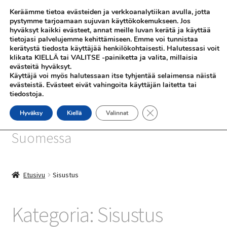
Keräämme tietoa evästeiden ja verkkoanalytiikan avulla, jotta
Siirry
Siirry
pystymme tarjoamaan sujuvan käyttökokemukseen. Jos
Valikko
hyväksyt kaikki evästeet, annat meille luvan kerätä ja käyttää
navigointiin
sisältöön
tietojasi palvelujemme kehittämiseen. Emme voi tunnistaa
kerätystä tiedosta käyttäjää henkilökohtaisesti. Halutessasi voit
klikata KIELLÄ tai VALITSE -painiketta ja valita, millaisia
evästeitä hyväksyt.
Käyttäjä voi myös halutessaan itse tyhjentää selaimensa näistä
evästeistä. Evästeet eivät vahingoita käyttäjän laitetta tai
tiedostoja.
SHOP
Sulje evästebanneri
Hyväksy
Kiellä
Valinnat
SiniSusan kortit painetaan
INFO
Suomessa
REFERENSSEJÄ
Etusivu
Sisustus
Kategoria:
Sisustus