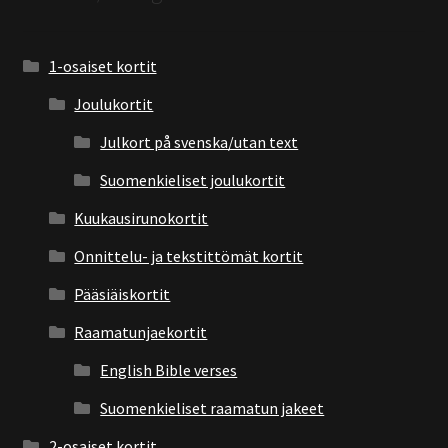
1-osaiset kortit
Joulukortit
Julkort på svenska/utan text
Suomenkieliset joulukortit
Kuukausirunokortit
Onnittelu- ja tekstittömät kortit
Pääsiäiskortit
Raamatunjaekortit
English Bible verses
Suomenkieliset raamatun jakeet
2-osaiset kortit