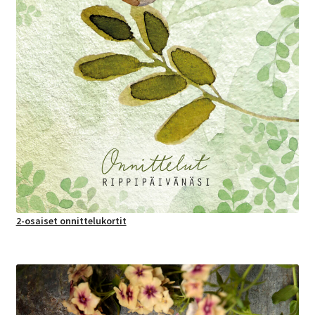
2-osaiset onnittelukortit