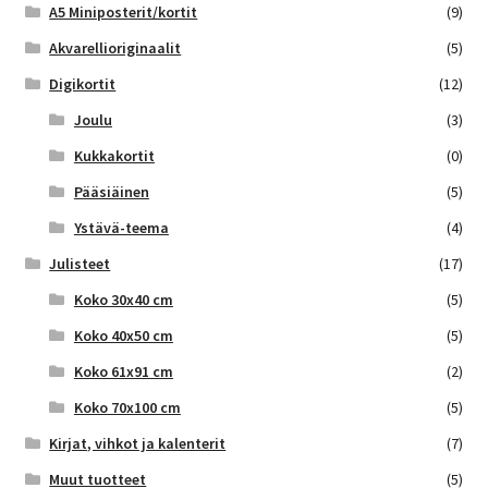
A5 Miniposterit/kortit
(9)
Akvarellioriginaalit
(5)
Digikortit
(12)
Joulu
(3)
Kukkakortit
(0)
Pääsiäinen
(5)
Ystävä-teema
(4)
Julisteet
(17)
Koko 30x40 cm
(5)
Koko 40x50 cm
(5)
Koko 61x91 cm
(2)
Koko 70x100 cm
(5)
Kirjat, vihkot ja kalenterit
(7)
Muut tuotteet
(5)