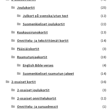
Joulukortit
(25)
Julkort på svenska/utan text
(12)
Suomenkieliset joulukortit
(22)
Kuukausirunokortit
(13)
Onnittelu- ja tekstittömät kortit
(14)
Pääsiäiskortit
(3)
Raamatunjaekortit
(18)
English Bible verses
(4)
Suomenkieliset raamatun jakeet
(14)
2-osaiset kortit
(16)
2-osaiset joulukortit
(3)
2-osaiset onnittelukortit
(12)
Onnittelu- ja suruadressit
(1)