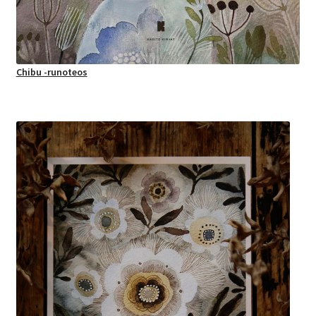
Chibu -runoteos