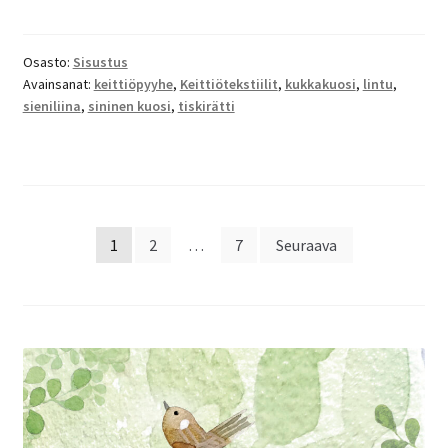
Osasto:
Sisustus
Avainsanat:
keittiöpyyhe
,
Keittiötekstiilit
,
kukkakuosi
,
lintu
,
sieniliina
,
sininen kuosi
,
tiskirätti
Artikkelien
1
2
…
7
Seuraava
sivutus