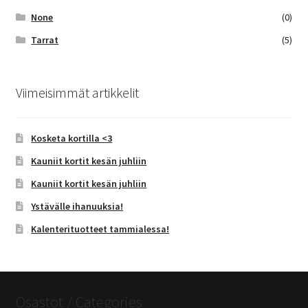
None
(0)
Tarrat
(5)
Viimeisimmät artikkelit
Kosketa kortilla <3
Kauniit kortit kesän juhliin
Kauniit kortit kesän juhliin
Ystävälle ihanuuksia!
Kalenterituotteet tammialessa!
Osastot / Categories