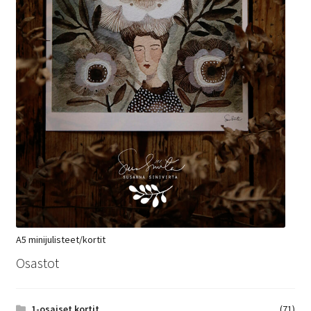
A5 minijulisteet/kortit
Osastot
1-osaiset kortit
(71)