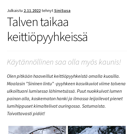
Julkaistu
2.11.2022
tehnyt
SiniSusa
Talven taikaa
keittiöpyyhkeissä
Käytännöllinen saa olla myös kaunis!
Olen pitkään haaveillut keittiöpyyhkeistä omalla kuosilla.
Maalasin ”Sininen lintu” -pyyhkeen kasvikuviot viime talvena
ulkoiltuani lumisessa lähimetsässä. Puut nuokkuivat lumen
painon alla, koskematon hanki ja ilmassa leijailevat pienet
lumihippuset kimaltelivat auringossa. Satumaista.
Toivottavasti pidät!