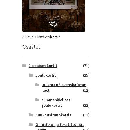
A5 minijulisteet/kortit
Osastot
1-osaiset kortit
(71)
Joulukortit
(25)
Julkort på svenska/utan
text
(12)
Suomenkieliset
joulukortit
(22)
Kuukausirunokortit
(13)
Onnittelu- ja tekstittömät