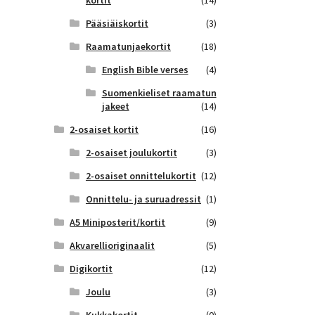
kortit
(14)
Pääsiäiskortit
(3)
Raamatunjaekortit
(18)
English Bible verses
(4)
Suomenkieliset raamatun
jakeet
(14)
2-osaiset kortit
(16)
2-osaiset joulukortit
(3)
2-osaiset onnittelukortit
(12)
Onnittelu- ja suruadressit
(1)
A5 Miniposterit/kortit
(9)
Akvarellioriginaalit
(5)
Digikortit
(12)
Joulu
(3)