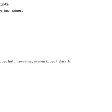
tuote.
o erinomainen.
uosi
,
lintu
,
sieniliina
,
sininen kuosi
,
tiskirätti