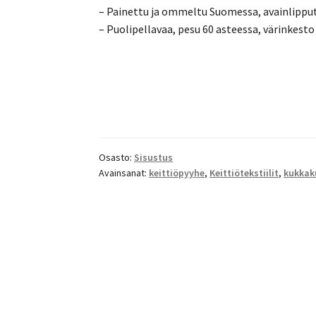
– Painettu ja ommeltu Suomessa, avainlippu
– Puolipellavaa, pesu 60 asteessa, värinkest
Osasto:
Sisustus
Avainsanat:
keittiöpyyhe
,
Keittiötekstiilit
,
kukkak