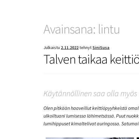
Avainsana:
lintu
Julkaistu
2.11.2022
tehnyt
SiniSusa
Talven taikaa keitt
Käytännöllinen saa olla myös 
Olen pitkään haaveillut keittiöpyyhkeistä omall
ulkoiltuani lumisessa lähimetsässä. Puut nuokk
lumihippuset kimaltelivat auringossa. Satumais