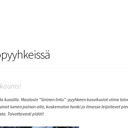
iöpyyhkeissä
kaunis!
a kuosilla. Maalasin ”Sininen lintu” -pyyhkeen kasvikuviot viime tal
uivat lumen painon alla, koskematon hanki ja ilmassa leijailevat pie
ta. Toivottavasti pidät!