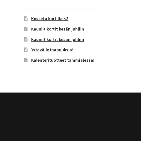
Kosketa kortilla <3
Kauniit kortit kesän juhliin
Kauniit kortit kesän juhliin
Ystävälle ihanuuksia!
Kalenterituotteet tammialessa!