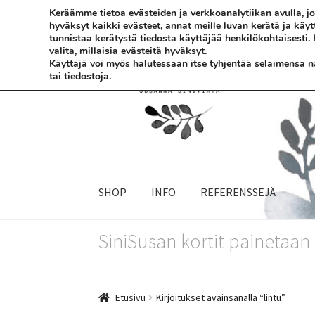
Keräämme tietoa evästeiden ja verkkoanalytiikan avulla,
hyväksyt kaikki evästeet, annat meille luvan kerätä ja käy
Siirry
Siirry
tunnistaa kerätystä tiedosta käyttäjää henkilökohtaisesti.
valita, millaisia evästeitä hyväksyt.
navigointiin
sisältöön
Käyttäjä voi myös halutessaan itse tyhjentää selaimensa näi
tai tiedostoja.
SHOP
INFO
REFERENSSEJÄ
SiniSusan kortit painetaa
Etusivu
Kirjoitukset avainsanalla “lintu”