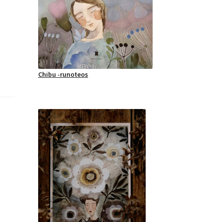
Chibu -runoteos