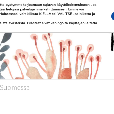
 jotta pystymme tarjoamaan sujuvan käyttökokemukseen. Jos
ttää tietojasi palvelujemme kehittämiseen. Emme voi
 Halutessasi voit klikata KIELLÄ tai VALITSE -painiketta ja
stä evästeistä. Evästeet eivät vahingoita käyttäjän laitetta
n Suomessa