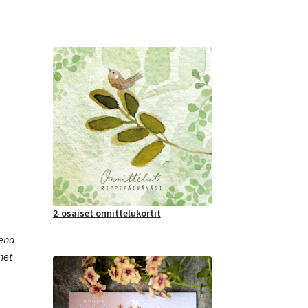
2-osaiset onnittelukortit
vena
net