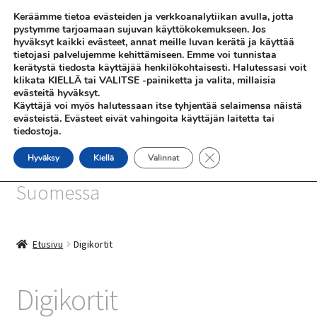
Keräämme tietoa evästeiden ja verkkoanalytiikan avulla, jotta
Siirry
Siirry
pystymme tarjoamaan sujuvan käyttökokemukseen. Jos
Valikko
hyväksyt kaikki evästeet, annat meille luvan kerätä ja käyttää
navigointiin
sisältöön
tietojasi palvelujemme kehittämiseen. Emme voi tunnistaa
kerätystä tiedosta käyttäjää henkilökohtaisesti. Halutessasi voit
klikata KIELLÄ tai VALITSE -painiketta ja valita, millaisia
evästeitä hyväksyt.
Käyttäjä voi myös halutessaan itse tyhjentää selaimensa näistä
evästeistä. Evästeet eivät vahingoita käyttäjän laitetta tai
tiedostoja.
SHOP
Sulje evästebanneri
Hyväksy
Kiellä
Valinnat
SiniSusan kortit painetaan
INFO
Suomessa
REFERENSSEJÄ
Etusivu
Digikortit
Digikortit