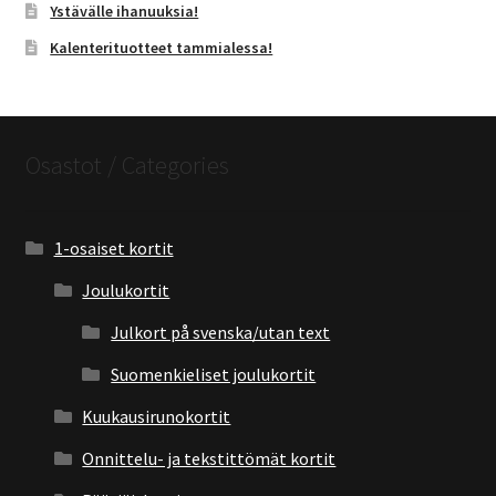
Ystävälle ihanuuksia!
Kalenterituotteet tammialessa!
Osastot / Categories
1-osaiset kortit
Joulukortit
Julkort på svenska/utan text
Suomenkieliset joulukortit
Kuukausirunokortit
Onnittelu- ja tekstittömät kortit