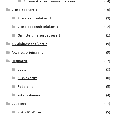
Suomenkieliset raamatun jakeet
(14)
2-osaiset kortit
(16)
2-osaiset joulukortit
(3)
2-osaiset onnittelukortit
(12)
Onnittelu- ja suruadressit
(1)
A5 Miniposterit/kortit
(9)
Akvarellioriginaalit
(5)
Digikortit
(12)
Joulu
(3)
Kukkakortit
(0)
Pääsiäinen
(5)
Ystävä-teema
(4)
Julisteet
(17)
Koko 30x40 cm
(5)