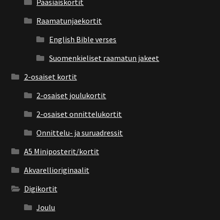
Pääsiäiskortit
Raamatunjaekortit
English Bible verses
Suomenkieliset raamatun jakeet
2-osaiset kortit
2-osaiset joulukortit
2-osaiset onnittelukortit
Onnittelu- ja suruadressit
A5 Miniposterit/kortit
Akvarellioriginaalit
Digikortit
Joulu