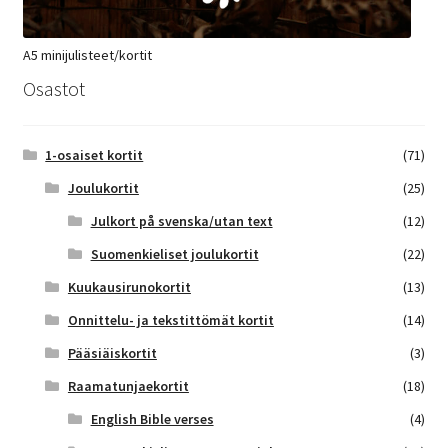
A5 minijulisteet/kortit
Osastot
1-osaiset kortit
(71)
Joulukortit
(25)
Julkort på svenska/utan text
(12)
Suomenkieliset joulukortit
(22)
Kuukausirunokortit
(13)
Onnittelu- ja tekstittömät kortit
(14)
Pääsiäiskortit
(3)
Raamatunjaekortit
(18)
English Bible verses
(4)