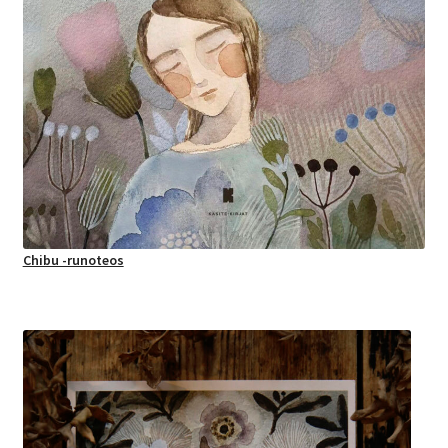
Chibu -runoteos