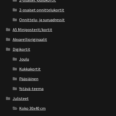
2-osaiset joulukortit
2-osaiset onnittelukortit
Onnittelu- ja suruadressit
A5 Miniposterit/kortit
Akvarellioriginaalit
Digikortit
Joulu
Kukkakortit
Pääsiäinen
Ystävä-teema
Julisteet
Koko 30x40 cm