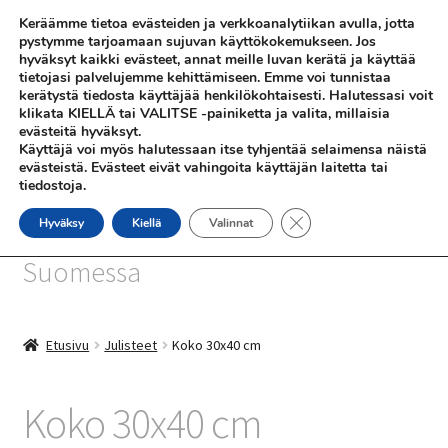
Keräämme tietoa evästeiden ja verkkoanalytiikan avulla, jotta
Siirry
Siirry
pystymme tarjoamaan sujuvan käyttökokemukseen. Jos
Valikko
hyväksyt kaikki evästeet, annat meille luvan kerätä ja käyttää
navigointiin
sisältöön
tietojasi palvelujemme kehittämiseen. Emme voi tunnistaa
kerätystä tiedosta käyttäjää henkilökohtaisesti. Halutessasi voit
klikata KIELLÄ tai VALITSE -painiketta ja valita, millaisia
evästeitä hyväksyt.
Käyttäjä voi myös halutessaan itse tyhjentää selaimensa näistä
evästeistä. Evästeet eivät vahingoita käyttäjän laitetta tai
tiedostoja.
SHOP
Sulje evästebanneri
Hyväksy
Kiellä
Valinnat
SiniSusan kortit painetaan
INFO
Suomessa
REFERENSSEJÄ
Etusivu
Julisteet
Koko 30x40 cm
Koko 30x40 cm