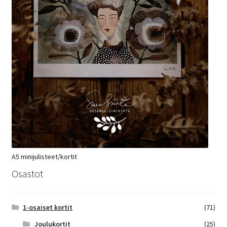
A5 minijulisteet/kortit
Osastot
1-osaiset kortit
(71)
Joulukortit
(25)