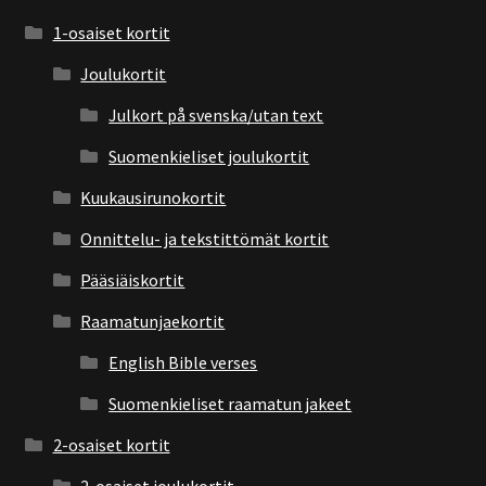
1-osaiset kortit
Joulukortit
Julkort på svenska/utan text
Suomenkieliset joulukortit
Kuukausirunokortit
Onnittelu- ja tekstittömät kortit
Pääsiäiskortit
Raamatunjaekortit
English Bible verses
Suomenkieliset raamatun jakeet
2-osaiset kortit