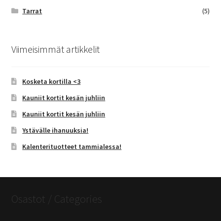
Tarrat
(5)
Viimeisimmät artikkelit
Kosketa kortilla <3
Kauniit kortit kesän juhliin
Kauniit kortit kesän juhliin
Ystävälle ihanuuksia!
Kalenterituotteet tammialessa!
Osastot / Categories