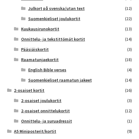
Julkort på svenska/utan text
(12)
Suomenkieliset joulukortit
(22)
Kuukausirunokortit
(13)
Onnittelu- ja tekstittömät kortit
(14)
Pääsiäiskortit
(3)
Raamatunjaekortit
(18)
English Bible verses
(4)
Suomenkieliset raamatun jakeet
(14)
2-osaiset kortit
(16)
2-osaiset joulukortit
(3)
2-osaiset onnittelukortit
(12)
Onnittelu- ja suruadressit
(1)
A5 Miniposterit/kortit
(9)