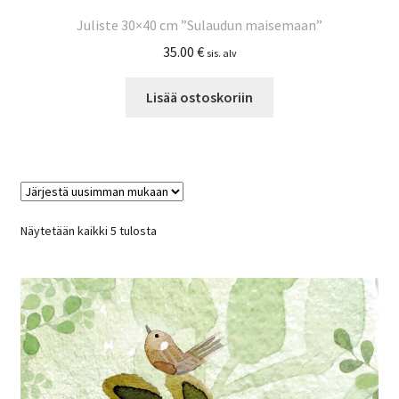
Juliste 30×40 cm ”Sulaudun maisemaan”
35.00
€
sis. alv
Lisää ostoskoriin
Sorted
Näytetään kaikki 5 tulosta
by
latest