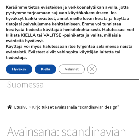
Keräämme tietoa evästeiden ja verkkoanalytiikan avulla, jotta
Siirry
Siirry
pystymme tarjoamaan sujuvan käyttökokemukseen. Jos
Valikko
hyväksyt kaikki evästeet, annat meille luvan kerätä ja käyttää
navigointiin
sisältöön
tietojasi palvelujemme kehittämiseen. Emme voi tunnistaa
kerätystä tiedosta käyttäjää henkilökohtaisesti. Halutessasi voit
klikata KIELLÄ tai VALITSE -painiketta ja valita, millaisia
evästeitä hyväksyt.
Käyttäjä voi myös halutessaan itse tyhjentää selaimensa näistä
evästeistä. Evästeet eivät vahingoita käyttäjän laitetta tai
tiedostoja.
SHOP
Sulje evästebanneri
Hyväksy
Kiellä
Valinnat
SiniSusan kortit painetaan
INFO
Suomessa
REFERENSSEJÄ
Etusivu
Kirjoitukset avainsanalla “scandinavian design”
Avainsana:
scandinavian