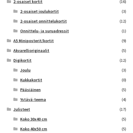
2-osaiset kortit
(16)
2-osaiset joulukortit
(3)
2-osaiset onnittelukortit
(12)
Onnittelu- ja suruadressit
(1)
A5 Miniposterit/kortit
(9)
Akvarellioriginaalit
(5)
Digikortit
(12)
Joulu
(3)
Kukkakortit
(0)
Pääsiäinen
(5)
Ystävä-teema
(4)
Julisteet
(17)
Koko 30x40 cm
(5)
Koko 40x50 cm
(5)