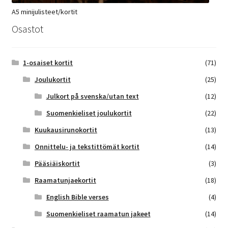
A5 minijulisteet/kortit
Osastot
1-osaiset kortit
(71)
Joulukortit
(25)
Julkort på svenska/utan text
(12)
Suomenkieliset joulukortit
(22)
Kuukausirunokortit
(13)
Onnittelu- ja tekstittömät kortit
(14)
Pääsiäiskortit
(3)
Raamatunjaekortit
(18)
English Bible verses
(4)
Suomenkieliset raamatun jakeet
(14)