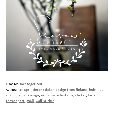
Osasto:
Uncategorized
Avainsanat:
april
,
decor sticker
,
design from finland
,
huhtikuu
,
scandinavian design
,
seinä
,
sisustustarra
,
sticker
,
tarra
,
tarratapetti
,
wall
,
wall sticker