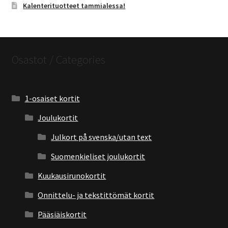
Kalenterituotteet tammialessa!
Osastot / Categories
1-osaiset kortit
Joulukortit
Julkort på svenska/utan text
Suomenkieliset joulukortit
Kuukausirunokortit
Onnittelu- ja tekstittömät kortit
Pääsiäiskortit