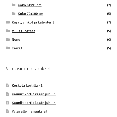
Koko 61x91 cm
(2)
Koko 70x100 cm
(5)
Kirjat, vihkot ja kalenterit
(7)
Muut tuotteet
(5)
None
(0)
Tarrat
(5)
Viimeisimmät artikkelit
Kosketa kortilla <3
Kauniit kortit kesän juhliin
Kauniit kortit kesän juhliin
Ystävälle ihanuuksia!