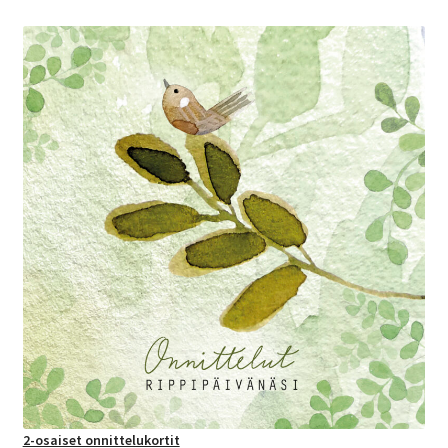
2-osaiset onnittelukortit