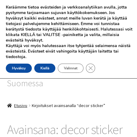
Keräämme tietoa evästeiden ja verkkoanalytiikan avulla, jotta
Siirry
Siirry
pystymme tarjoamaan sujuvan käyttökokemukseen. Jos
Valikko
hyväksyt kaikki evästeet, annat meille luvan kerätä ja käyttää
navigointiin
sisältöön
tietojasi palvelujemme kehittämiseen. Emme voi tunnistaa
kerätystä tiedosta käyttäjää henkilökohtaisesti. Halutessasi voit
klikata KIELLÄ tai VALITSE -painiketta ja valita, millaisia
evästeitä hyväksyt.
Käyttäjä voi myös halutessaan itse tyhjentää selaimensa näistä
evästeistä. Evästeet eivät vahingoita käyttäjän laitetta tai
tiedostoja.
SHOP
Sulje evästebanneri
Hyväksy
Kiellä
Valinnat
SiniSusan kortit painetaan
INFO
Suomessa
REFERENSSEJÄ
Etusivu
Kirjoitukset avainsanalla “decor sticker”
Avainsana:
decor sticker