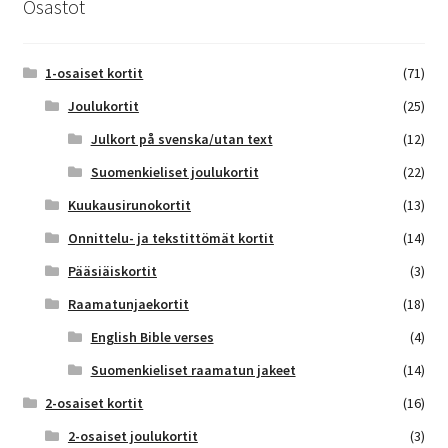
Osastot
1-osaiset kortit
(71)
Joulukortit
(25)
Julkort på svenska/utan text
(12)
Suomenkieliset joulukortit
(22)
Kuukausirunokortit
(13)
Onnittelu- ja tekstittömät kortit
(14)
Pääsiäiskortit
(3)
Raamatunjaekortit
(18)
English Bible verses
(4)
Suomenkieliset raamatun jakeet
(14)
2-osaiset kortit
(16)
2-osaiset joulukortit
(3)