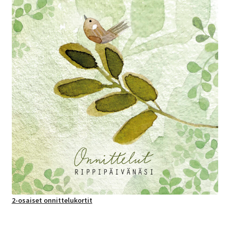
2-osaiset onnittelukortit