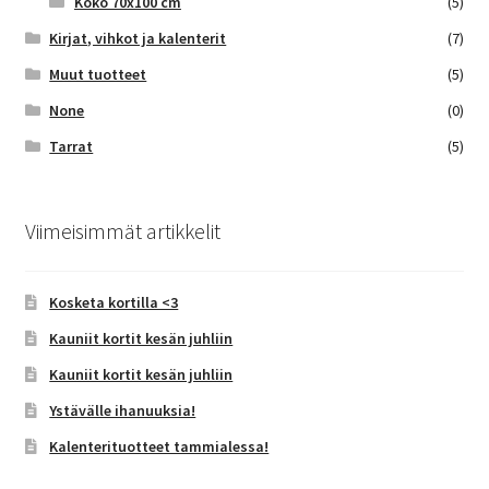
Koko 70x100 cm
(5)
Kirjat, vihkot ja kalenterit
(7)
Muut tuotteet
(5)
None
(0)
Tarrat
(5)
Viimeisimmät artikkelit
Kosketa kortilla <3
Kauniit kortit kesän juhliin
Kauniit kortit kesän juhliin
Ystävälle ihanuuksia!
Kalenterituotteet tammialessa!