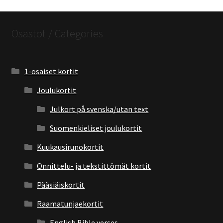
Osastot / Categories
1-osaiset kortit
Joulukortit
Julkort på svenska/utan text
Suomenkieliset joulukortit
Kuukausirunokortit
Onnittelu- ja tekstittömät kortit
Pääsiäiskortit
Raamatunjaekortit
English Bible verses