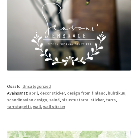
Osasto:
Uncategorized
Avainsanat:
april
,
decor sticker
,
design from finland
,
huhtikuu
,
scandinavian design
,
seinä
,
sisustustarra
,
sticker
,
tarra
,
tarratapetti
,
wall
,
wall sticker