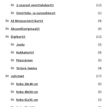
2-osaiset onnittelukortit
(12)
Onnittelu- ja suruadressit
(1)
A5 Miniposterit/kortit
(9)
Akvarellioriginaalit
(5)
Digikortit
(12)
Joulu
(3)
Kukkakortit
(0)
Pääsiäinen
(5)
Ystävä-teema
(4)
Julisteet
(17)
Koko 30x40 cm
(5)
Koko 40x50 cm
(5)
Koko 61x91 cm
(2)