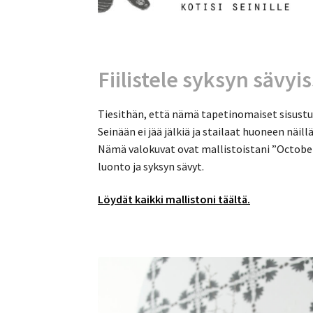
Fiilistele syksyn sävyi
Tiesithän, että nämä tapetinomaiset sisustus
Seinään ei jää jälkiä ja stailaat huoneen näill
Nämä valokuvat ovat mallistoistani ”October
luonto ja syksyn sävyt.
Löydät kaikki mallistoni täältä.