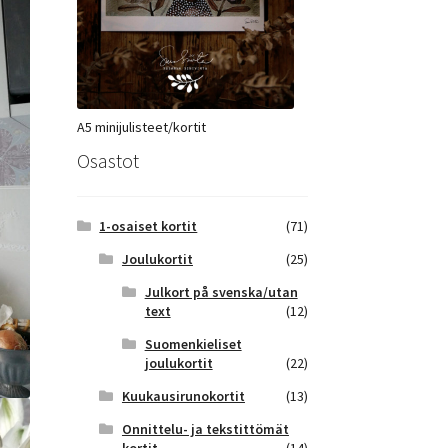
A5 minijulisteet/kortit
Osastot
1-osaiset kortit
(71)
Joulukortit
(25)
Julkort på svenska/utan
text
(12)
Suomenkieliset
joulukortit
(22)
Kuukausirunokortit
(13)
Onnittelu- ja tekstittömät