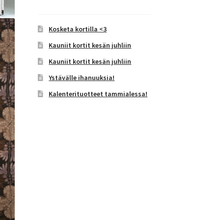
Kosketa kortilla <3
Kauniit kortit kesän juhliin
Kauniit kortit kesän juhliin
Ystävälle ihanuuksia!
Kalenterituotteet tammialessa!