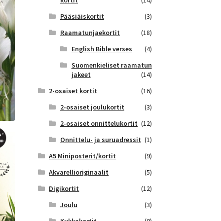
kortit
(14)
Pääsiäiskortit
(3)
Raamatunjaekortit
(18)
English Bible verses
(4)
Suomenkieliset raamatun
jakeet
(14)
2-osaiset kortit
(16)
2-osaiset joulukortit
(3)
2-osaiset onnittelukortit
(12)
Onnittelu- ja suruadressit
(1)
A5 Miniposterit/kortit
(9)
Akvarellioriginaalit
(5)
Digikortit
(12)
Joulu
(3)