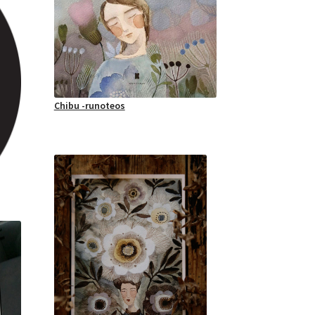
Chibu -runoteos