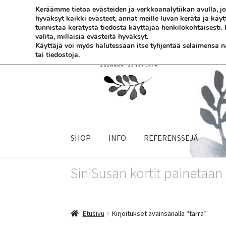
Keräämme tietoa evästeiden ja verkkoanalytiikan avulla,
hyväksyt kaikki evästeet, annat meille luvan kerätä ja käy
Siirry
Siirry
tunnistaa kerätystä tiedosta käyttäjää henkilökohtaisesti.
valita, millaisia evästeitä hyväksyt.
navigointiin
sisältöön
Käyttäjä voi myös halutessaan itse tyhjentää selaimensa näi
tai tiedostoja.
SHOP
INFO
REFERENSSEJÄ
SiniSusan kortit painetaa
Etusivu
Kirjoitukset avainsanalla “tarra”