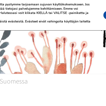
 jotta pystymme tarjoamaan sujuvan käyttökokemukseen. Jos
ttää tietojasi palvelujemme kehittämiseen. Emme voi
 Halutessasi voit klikata KIELLÄ tai VALITSE -painiketta ja
stä evästeistä. Evästeet eivät vahingoita käyttäjän laitetta
n Suomessa