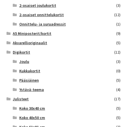
2-osaiset joulukortit
(3)
2-osaiset onnittelukortit
(12)
Onnittelu- ja suruadressit
(1)
A5 Miniposterit/kortit
(9)
Akvarellioriginaalit
(5)
Digikortit
(12)
Joulu
(3)
Kukkakortit
(0)
Pääsiäinen
(5)
Ystävä-teema
(4)
Julisteet
(17)
Koko 30x40 cm
(5)
Koko 40x50 cm
(5)