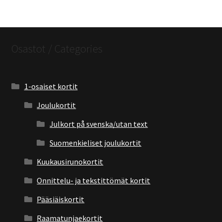
Osastot / Categories
1-osaiset kortit
Joulukortit
Julkort på svenska/utan text
Suomenkieliset joulukortit
Kuukausirunokortit
Onnittelu- ja tekstittömät kortit
Pääsiäiskortit
Raamatunjaekortit