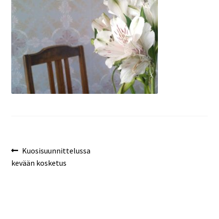
Artikkelien
Edellinen
Kuosisuunnittelussa
artikkeli
kevään kosketus
selaus