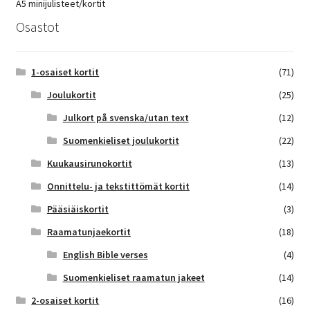
A5 minijulisteet/kortit
Osastot
1-osaiset kortit
(71)
Joulukortit
(25)
Julkort på svenska/utan text
(12)
Suomenkieliset joulukortit
(22)
Kuukausirunokortit
(13)
Onnittelu- ja tekstittömät kortit
(14)
Pääsiäiskortit
(3)
Raamatunjaekortit
(18)
English Bible verses
(4)
Suomenkieliset raamatun jakeet
(14)
2-osaiset kortit
(16)