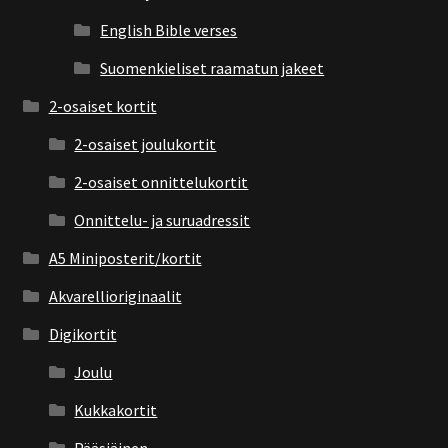
English Bible verses
Suomenkieliset raamatun jakeet
2-osaiset kortit
2-osaiset joulukortit
2-osaiset onnittelukortit
Onnittelu- ja suruadressit
A5 Miniposterit/kortit
Akvarellioriginaalit
Digikortit
Joulu
Kukkakortit
Pääsiäinen