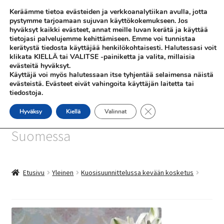
Keräämme tietoa evästeiden ja verkkoanalytiikan avulla, jotta
Siirry
Siirry
pystymme tarjoamaan sujuvan käyttökokemukseen. Jos
Valikko
hyväksyt kaikki evästeet, annat meille luvan kerätä ja käyttää
navigointiin
sisältöön
tietojasi palvelujemme kehittämiseen. Emme voi tunnistaa
kerätystä tiedosta käyttäjää henkilökohtaisesti. Halutessasi voit
klikata KIELLÄ tai VALITSE -painiketta ja valita, millaisia
evästeitä hyväksyt.
Käyttäjä voi myös halutessaan itse tyhjentää selaimensa näistä
evästeistä. Evästeet eivät vahingoita käyttäjän laitetta tai
tiedostoja.
SHOP
Sulje evästebanneri
Hyväksy
Kiellä
Valinnat
SiniSusan kortit painetaan
INFO
Suomessa
REFERENSSEJÄ
Etusivu
Yleinen
Kuosisuunnittelussa kevään kosketus