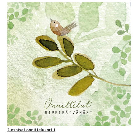
2-osaiset onnittelukortit