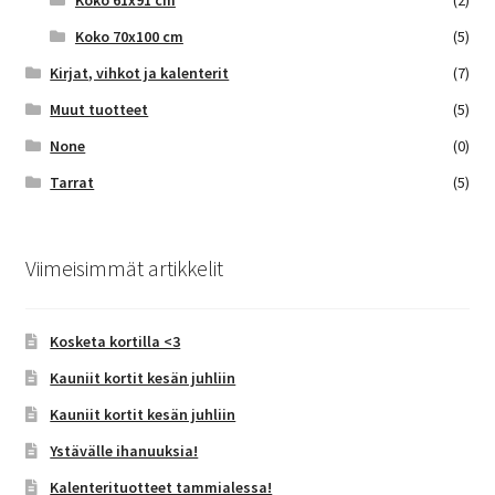
Koko 61x91 cm
(2)
Koko 70x100 cm
(5)
Kirjat, vihkot ja kalenterit
(7)
Muut tuotteet
(5)
None
(0)
Tarrat
(5)
Viimeisimmät artikkelit
Kosketa kortilla <3
Kauniit kortit kesän juhliin
Kauniit kortit kesän juhliin
Ystävälle ihanuuksia!
Kalenterituotteet tammialessa!