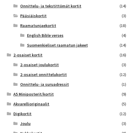
Onnittelu- ja tekstittömät kortit
(14)
Pääsiäiskortit
(3)
Raamatunjaekortit
(18)
English Bible verses
(4)
Suomenkieliset raamatun jakeet
(14)
2-osaiset kortit
(16)
2-osaiset joulukortit
(3)
2-osaiset onnittelukortit
(12)
Onnittelu- ja suruadressit
(1)
A5 Miniposterit/kortit
(9)
Akvarellioriginaalit
(5)
Digikortit
(12)
Joulu
(3)