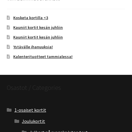
Kosketa kortilla <3
Kauniit kortit kesän juhliin
Kauniit kortit kesän juhliin
Ystävälle ihanuuksia!
Kalenterituotteet tammialessa!
Osastot / Categories
1-osaiset kortit
Joulukortit