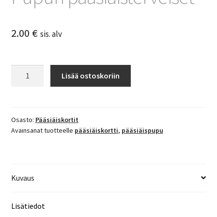
2.00
€
sis. alv
Pupun
Lisää ostoskoriin
pääsiäisterveiset
määrä
Osasto:
Pääsiäiskortit
Avainsanat tuotteelle
pääsiäiskortti
,
pääsiäispupu
Kuvaus
Lisätiedot