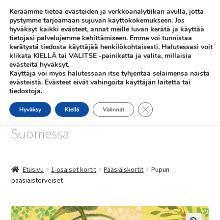
Keräämme tietoa evästeiden ja verkkoanalytiikan avulla, jotta
Siirry
Siirry
pystymme tarjoamaan sujuvan käyttökokemukseen. Jos
Valikko
hyväksyt kaikki evästeet, annat meille luvan kerätä ja käyttää
navigointiin
sisältöön
tietojasi palvelujemme kehittämiseen. Emme voi tunnistaa
kerätystä tiedosta käyttäjää henkilökohtaisesti. Halutessasi voit
klikata KIELLÄ tai VALITSE -painiketta ja valita, millaisia
evästeitä hyväksyt.
Käyttäjä voi myös halutessaan itse tyhjentää selaimensa näistä
evästeistä. Evästeet eivät vahingoita käyttäjän laitetta tai
tiedostoja.
SHOP
Sulje evästebanneri
Hyväksy
Kiellä
Valinnat
SiniSusan kortit painetaan
INFO
Suomessa
REFERENSSEJÄ
Etusivu
1-osaiset kortit
Pääsiäiskortit
Pupun
pääsiäisterveiset