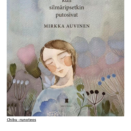
Chibu -runoteos