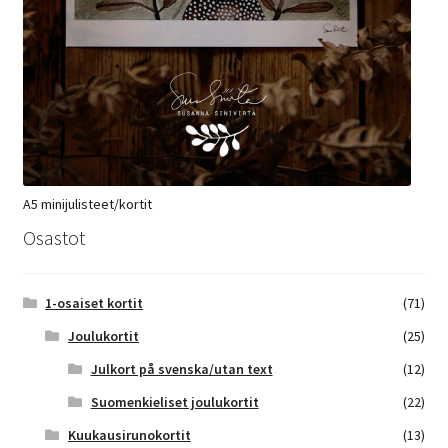
A5 minijulisteet/kortit
Osastot
1-osaiset kortit
(71)
Joulukortit
(25)
Julkort på svenska/utan text
(12)
Suomenkieliset joulukortit
(22)
Kuukausirunokortit
(13)