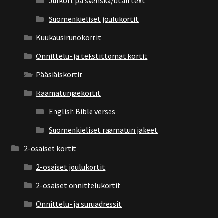
Julkort på svenska/utan text
Suomenkieliset joulukortit
Kuukausirunokortit
Onnittelu- ja tekstittömät kortit
Pääsiäiskortit
Raamatunjaekortit
English Bible verses
Suomenkieliset raamatun jakeet
2-osaiset kortit
2-osaiset joulukortit
2-osaiset onnittelukortit
Onnittelu- ja suruadressit