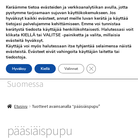
Keräämme tietoa evästeiden ja verkkoanalytiikan avulla, jotta
Siirry
Siirry
pystymme tarjoamaan sujuvan käyttökokemukseen. Jos
Valikko
hyväksyt kaikki evästeet, annat meille luvan kerätä ja käyttää
navigointiin
sisältöön
tietojasi palvelujemme kehittämiseen. Emme voi tunnistaa
kerätystä tiedosta käyttäjää henkilökohtaisesti. Halutessasi voit
klikata KIELLÄ tai VALITSE -painiketta ja valita, millaisia
evästeitä hyväksyt.
Käyttäjä voi myös halutessaan itse tyhjentää selaimensa näistä
evästeistä. Evästeet eivät vahingoita käyttäjän laitetta tai
tiedostoja.
SHOP
Sulje evästebanneri
Hyväksy
Kiellä
Valinnat
SiniSusan kortit painetaan
INFO
Suomessa
REFERENSSEJÄ
Etusivu
Tuotteet avainsanalla “pääsiäispupu”
pääsiäispupu