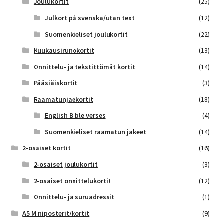
Joulukortit
(25)
Julkort på svenska/utan text
(12)
Suomenkieliset joulukortit
(22)
Kuukausirunokortit
(13)
Onnittelu- ja tekstittömät kortit
(14)
Pääsiäiskortit
(3)
Raamatunjaekortit
(18)
English Bible verses
(4)
Suomenkieliset raamatun jakeet
(14)
2-osaiset kortit
(16)
2-osaiset joulukortit
(3)
2-osaiset onnittelukortit
(12)
Onnittelu- ja suruadressit
(1)
A5 Miniposterit/kortit
(9)