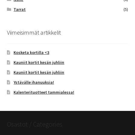
Tarrat
(5)
Viimeisimmät artikkelit
Kosketa kortilla <3
Kauniit kortit kesän juhliin
Kauniit kortit kesän juhliin
Ystävälle ihanuuksia!
Kalenterituotteet tammialessa!
Osastot / Categories