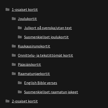
1-osaiset kortit
Joulukortit
Julkort på svenska/utan text
Suomenkieliset joulukortit
Kuukausirunokortit
Onnittelu- ja tekstittömät kortit
Pääsiäiskortit
Raamatunjaekortit
English Bible verses
Suomenkieliset raamatun jakeet
2-osaiset kortit