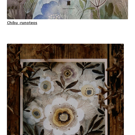
Chibu -runoteos