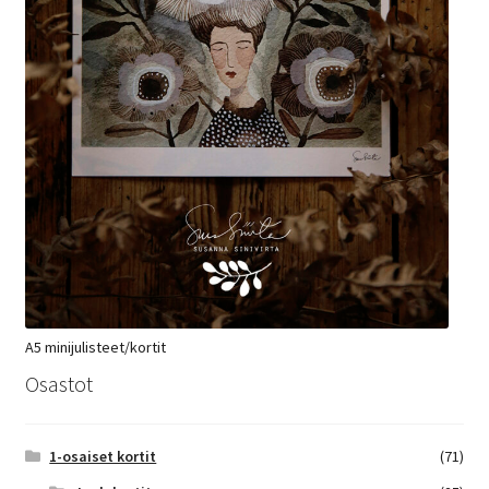
A5 minijulisteet/kortit
Osastot
1-osaiset kortit
(71)