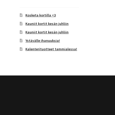
Kosketa kortilla <3
Kauniit kortit kesän juhliin
Kauniit kortit kesän juhliin
Ystävälle ihanuuksia!
Kalenterituotteet tammialessa!