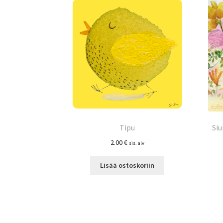
Tipu
Siu
2.00
€
sis. alv
Lisää ostoskoriin