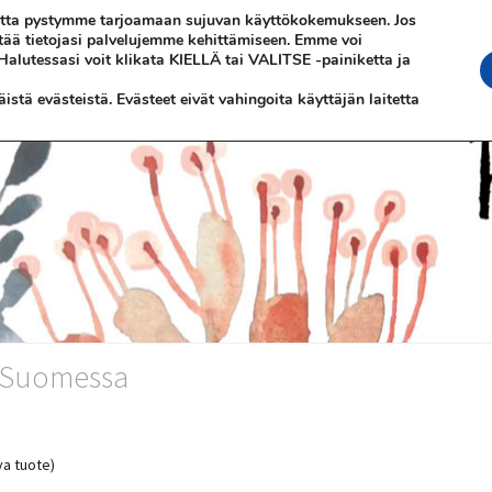
 jotta pystymme tarjoamaan sujuvan käyttökokemukseen. Jos
ttää tietojasi palvelujemme kehittämiseen. Emme voi
 Halutessasi voit klikata KIELLÄ tai VALITSE -painiketta ja
stä evästeistä. Evästeet eivät vahingoita käyttäjän laitetta
n Suomessa
va tuote)