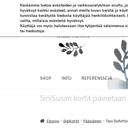
Keräämme tietoa evästeiden ja verkkoanalytiikan avulla,
hyväksyt kaikki evästeet, annat meille luvan kerätä ja käy
Siirry
Siirry
tunnistaa kerätystä tiedosta käyttäjää henkilökohtaisesti.
valita, millaisia evästeitä hyväksyt.
navigointiin
sisältöön
Käyttäjä voi myös halutessaan itse tyhjentää selaimensa näi
tai tiedostoja.
SHOP
INFO
REFERENSSEJÄ
SiniSusan kortit painetaa
Etusivu
Digikortit
Pääsiäinen
Tipu (ladatta