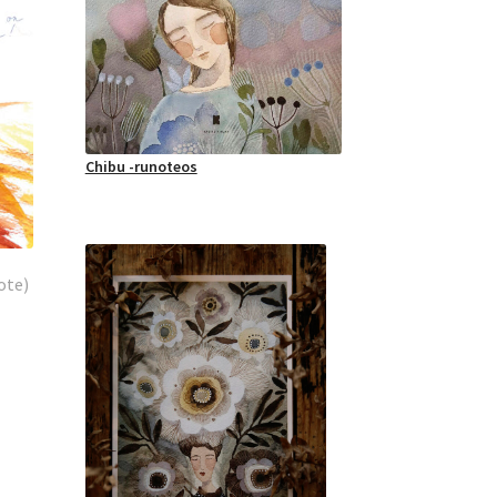
Chibu -runoteos
ote)