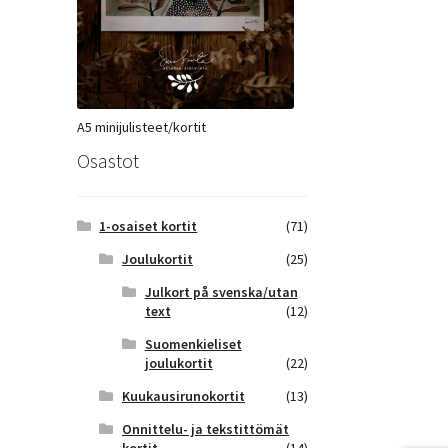
A5 minijulisteet/kortit
Osastot
1-osaiset kortit
(71)
Joulukortit
(25)
Julkort på svenska/utan
text
(12)
Suomenkieliset
joulukortit
(22)
Kuukausirunokortit
(13)
Onnittelu- ja tekstittömät