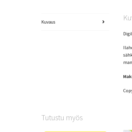
Ku
Kuvaus
Digi
Ilah
sähk
mani
Maks
Copy
Tutustu myös