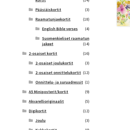
kortit
(14)
Pääsiäiskortit
(3)
Raamatunjaekortit
(18)
English Bible verses
(4)
Suomenkieliset raamatun
jakeet
(14)
2-osaiset kortit
(16)
2-osaiset joulukortit
(3)
2-osaiset onnittelukortit
(12)
Onnittelu- ja suruadressit
(1)
A5 Miniposterit/kortit
(9)
Akvarellioriginaalit
(5)
Digikortit
(12)
Joulu
(3)