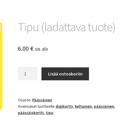
Tipu (ladattava tuote)
6.00
€
sis. alv
Tipu
Lisää ostoskoriin
(ladattava
tuote)
määrä
Osasto:
Pääsiäinen
Avainsanat tuotteelle
digikortti
,
keltainen
,
pääsiäinen
,
pääsiäiskortti
,
tipu