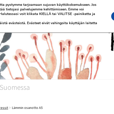
 jotta pystymme tarjoamaan sujuvan käyttökokemukseen. Jos
ttää tietojasi palvelujemme kehittämiseen. Emme voi
 Halutessasi voit klikata KIELLÄ tai VALITSE -painiketta ja
stä evästeistä. Evästeet eivät vahingoita käyttäjän laitetta
n Suomessa
ressit
Lämmin osanotto A5