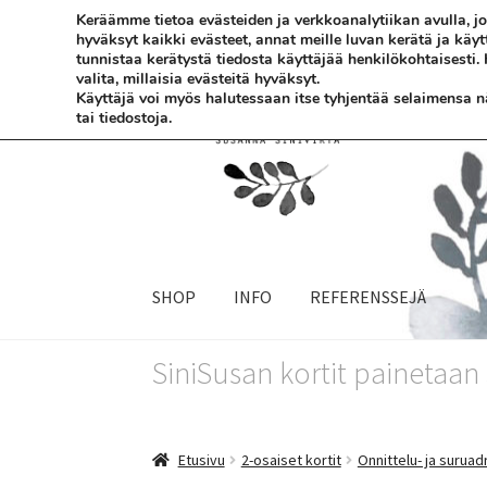
Keräämme tietoa evästeiden ja verkkoanalytiikan avulla,
hyväksyt kaikki evästeet, annat meille luvan kerätä ja käy
Siirry
Siirry
tunnistaa kerätystä tiedosta käyttäjää henkilökohtaisesti.
valita, millaisia evästeitä hyväksyt.
navigointiin
sisältöön
Käyttäjä voi myös halutessaan itse tyhjentää selaimensa näi
tai tiedostoja.
SHOP
INFO
REFERENSSEJÄ
SiniSusan kortit painetaa
Etusivu
2-osaiset kortit
Onnittelu- ja suruad