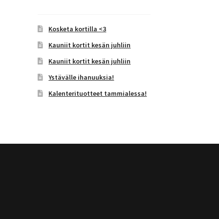
Kosketa kortilla <3
Kauniit kortit kesän juhliin
Kauniit kortit kesän juhliin
Ystävälle ihanuuksia!
Kalenterituotteet tammialessa!