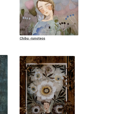
Chibu -runoteos