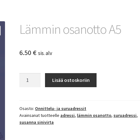
Lämmin osanotto A5
6.50
€
sis. alv
Lämmin
Lisää ostoskoriin
osanotto
A5
määrä
Osasto:
Onnittelu- ja suruadressit
Avainsanat tuotteelle
adressi
,
lämmin osanotto
,
suruadressi
,
susanna sinivirta