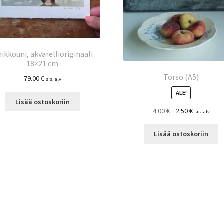
ikkouni, akvarellioriginaali
18×21 cm
Torso (A5)
79.00
€
sis. alv
ALE!
Lisää ostoskoriin
Alkuperäinen
Nykyinen
4.00
€
2.50
€
sis. alv
hinta
hinta
oli:
on:
Lisää ostoskoriin
4.00 €.
2.50 €.