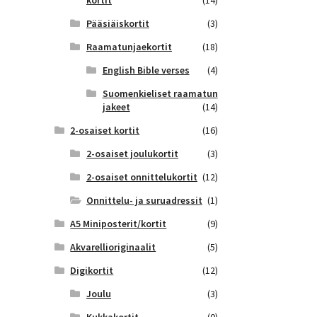
kortit
(14)
Pääsiäiskortit
(3)
Raamatunjaekortit
(18)
English Bible verses
(4)
Suomenkieliset raamatun
jakeet
(14)
2-osaiset kortit
(16)
2-osaiset joulukortit
(3)
2-osaiset onnittelukortit
(12)
Onnittelu- ja suruadressit
(1)
A5 Miniposterit/kortit
(9)
Akvarellioriginaalit
(5)
Digikortit
(12)
Joulu
(3)