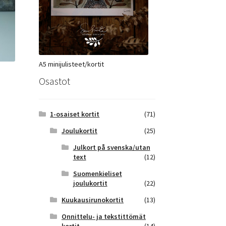
A5 minijulisteet/kortit
Osastot
1-osaiset kortit
(71)
Joulukortit
(25)
Julkort på svenska/utan
text
(12)
Suomenkieliset
joulukortit
(22)
Kuukausirunokortit
(13)
Onnittelu- ja tekstittömät