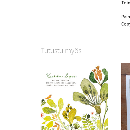
Toim
Pai
Copy
Tutustu myös