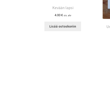
Kevään lapsi
4.00
€
sis. alv
Un
Lisää ostoskoriin