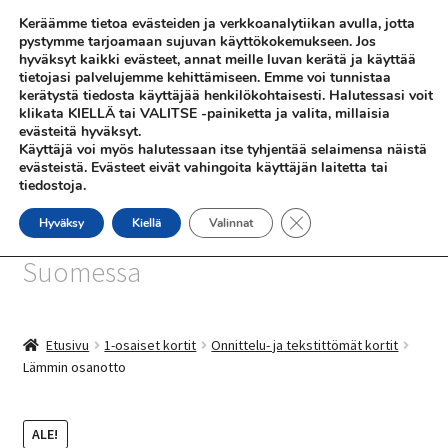
Keräämme tietoa evästeiden ja verkkoanalytiikan avulla, jotta
Siirry
Siirry
pystymme tarjoamaan sujuvan käyttökokemukseen. Jos
Valikko
hyväksyt kaikki evästeet, annat meille luvan kerätä ja käyttää
navigointiin
sisältöön
tietojasi palvelujemme kehittämiseen. Emme voi tunnistaa
kerätystä tiedosta käyttäjää henkilökohtaisesti. Halutessasi voit
klikata KIELLÄ tai VALITSE -painiketta ja valita, millaisia
evästeitä hyväksyt.
Käyttäjä voi myös halutessaan itse tyhjentää selaimensa näistä
evästeistä. Evästeet eivät vahingoita käyttäjän laitetta tai
tiedostoja.
SHOP
Sulje evästebanneri
Hyväksy
Kiellä
Valinnat
SiniSusan kortit painetaan
INFO
Suomessa
REFERENSSEJÄ
Etusivu
1-osaiset kortit
Onnittelu- ja tekstittömät kortit
Lämmin osanotto
ALE!