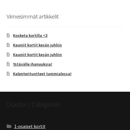
Viimeisimmät artikkelit
Kosketa kortilla <3
Kauniit kortit kesän juhliin
Kauniit kortit kesän juhliin
Ystävälle ihanuuksia!
Kalenterituotteet tammialessa!
Osastot / Categories
1-osaiset kortit