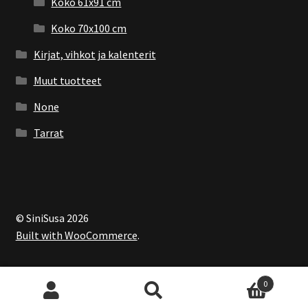
Koko 61x91 cm
Koko 70x100 cm
Kirjat, vihkot ja kalenterit
Muut tuotteet
None
Tarrat
© SiniSusa 2026
Built with WooCommerce
.
0
Etsi:
Haku