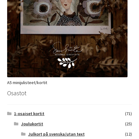
A5 minijulisteet/kortit
Osastot
1-osaiset kortit
(71)
Joulukortit
(25)
Julkort på svenska/utan text
(12)