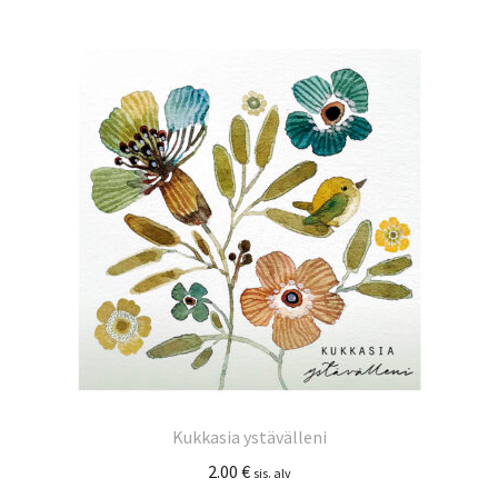
Kukkasia ystävälleni
2.00
€
sis. alv