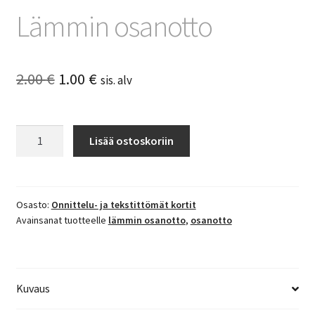
Lämmin osanotto
Alkuperäinen
Nykyinen
2.00
€
1.00
€
sis. alv
hinta
hinta
oli:
on:
Lämmin
Lisää ostoskoriin
osanotto
2.00 €.
1.00 €.
määrä
Osasto:
Onnittelu- ja tekstittömät kortit
Avainsanat tuotteelle
lämmin osanotto
,
osanotto
Kuvaus