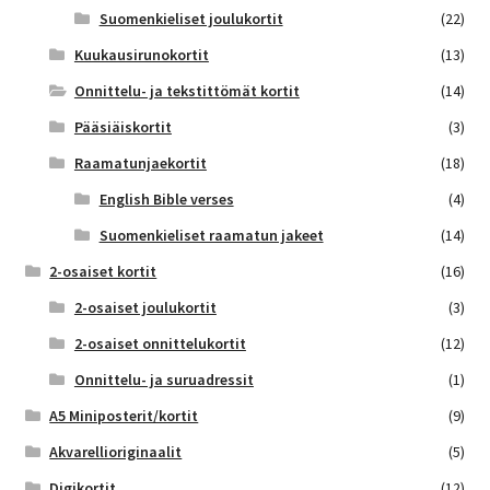
Suomenkieliset joulukortit
(22)
Kuukausirunokortit
(13)
Onnittelu- ja tekstittömät kortit
(14)
Pääsiäiskortit
(3)
Raamatunjaekortit
(18)
English Bible verses
(4)
Suomenkieliset raamatun jakeet
(14)
2-osaiset kortit
(16)
2-osaiset joulukortit
(3)
2-osaiset onnittelukortit
(12)
Onnittelu- ja suruadressit
(1)
A5 Miniposterit/kortit
(9)
Akvarellioriginaalit
(5)
Digikortit
(12)