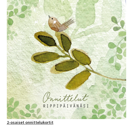
2-osaiset onnittelukortit