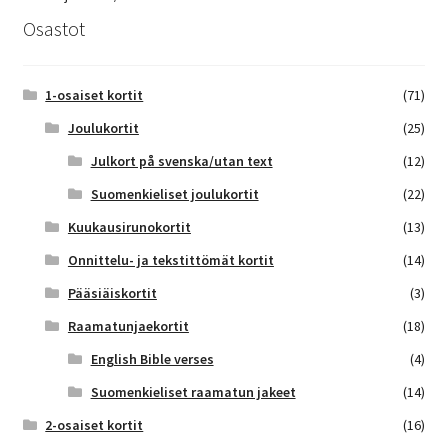
Osastot
1-osaiset kortit
(71)
Joulukortit
(25)
Julkort på svenska/utan text
(12)
Suomenkieliset joulukortit
(22)
Kuukausirunokortit
(13)
Onnittelu- ja tekstittömät kortit
(14)
Pääsiäiskortit
(3)
Raamatunjaekortit
(18)
English Bible verses
(4)
Suomenkieliset raamatun jakeet
(14)
2-osaiset kortit
(16)