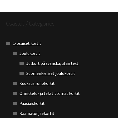
Osastot / Categories
1-osaiset kortit
Joulukortit
Julkort på svenska/utan text
Suomenkieliset joulukortit
Kuukausirunokortit
Onnittelu- ja tekstittömät kortit
Pääsiäiskortit
Raamatunjaekortit