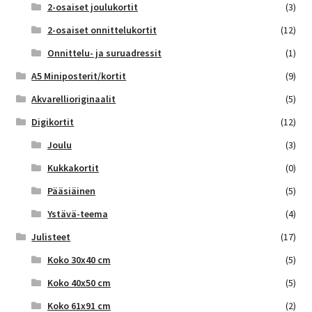
2-osaiset joulukortit
(3)
2-osaiset onnittelukortit
(12)
Onnittelu- ja suruadressit
(1)
A5 Miniposterit/kortit
(9)
Akvarellioriginaalit
(5)
Digikortit
(12)
Joulu
(3)
Kukkakortit
(0)
Pääsiäinen
(5)
Ystävä-teema
(4)
Julisteet
(17)
Koko 30x40 cm
(5)
Koko 40x50 cm
(5)
Koko 61x91 cm
(2)