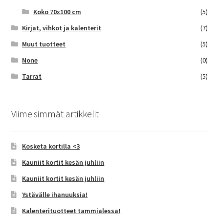
Koko 70x100 cm
(5)
Kirjat, vihkot ja kalenterit
(7)
Muut tuotteet
(5)
None
(0)
Tarrat
(5)
Viimeisimmät artikkelit
Kosketa kortilla <3
Kauniit kortit kesän juhliin
Kauniit kortit kesän juhliin
Ystävälle ihanuuksia!
Kalenterituotteet tammialessa!