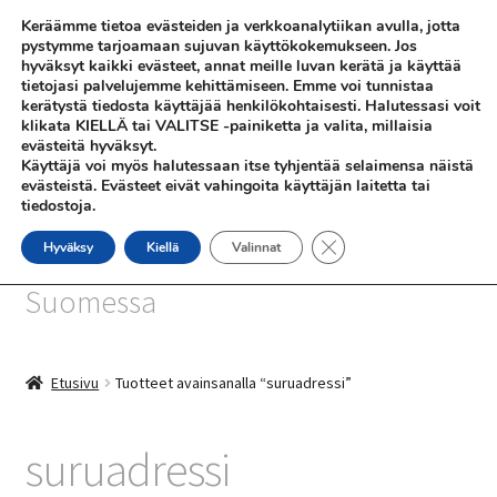
Keräämme tietoa evästeiden ja verkkoanalytiikan avulla, jotta
Siirry
Siirry
pystymme tarjoamaan sujuvan käyttökokemukseen. Jos
Valikko
hyväksyt kaikki evästeet, annat meille luvan kerätä ja käyttää
navigointiin
sisältöön
tietojasi palvelujemme kehittämiseen. Emme voi tunnistaa
kerätystä tiedosta käyttäjää henkilökohtaisesti. Halutessasi voit
klikata KIELLÄ tai VALITSE -painiketta ja valita, millaisia
evästeitä hyväksyt.
Käyttäjä voi myös halutessaan itse tyhjentää selaimensa näistä
evästeistä. Evästeet eivät vahingoita käyttäjän laitetta tai
tiedostoja.
SHOP
Sulje evästebanneri
Hyväksy
Kiellä
Valinnat
SiniSusan kortit painetaan
INFO
Suomessa
REFERENSSEJÄ
Etusivu
Tuotteet avainsanalla “suruadressi”
suruadressi