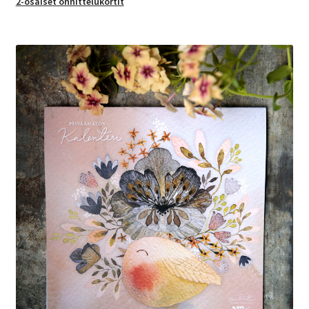
2-osaiset onnittelukortit