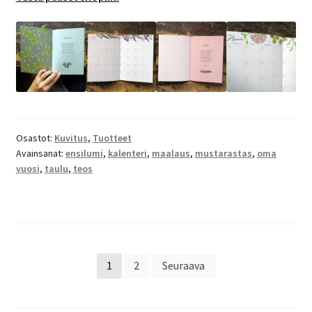
Osastot:
Kuvitus
,
Tuotteet
Avainsanat:
ensilumi
,
kalenteri
,
maalaus
,
mustarastas
,
oma
vuosi
,
taulu
,
teos
Artikkelien
1
2
Seuraava
sivutus