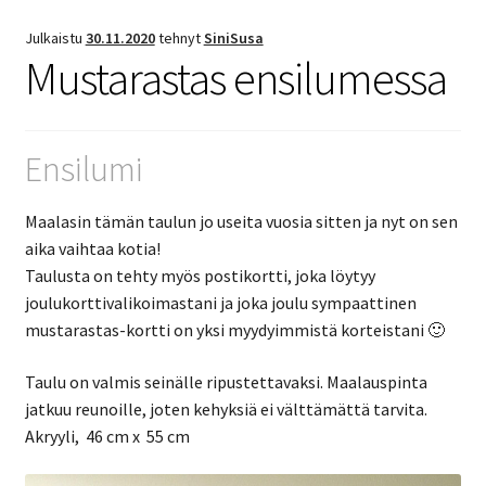
Julkaistu
30.11.2020
tehnyt
SiniSusa
Mustarastas ensilumessa
Ensilumi
Maalasin tämän taulun jo useita vuosia sitten ja nyt on sen
aika vaihtaa kotia!
Taulusta on tehty myös postikortti, joka löytyy
joulukorttivalikoimastani ja joka joulu sympaattinen
mustarastas-kortti on yksi myydyimmistä korteistani 🙂
Taulu on valmis seinälle ripustettavaksi. Maalauspinta
jatkuu reunoille, joten kehyksiä ei välttämättä tarvita.
Akryyli, 46 cm x 55 cm