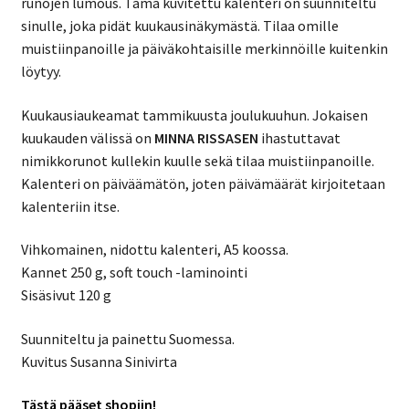
runojen lumous. Tämä kuvitettu kalenteri on suunniteltu
sinulle, joka pidät kuukausinäkymästä. Tilaa omille
muistiinpanoille ja päiväkohtaisille merkinnöille kuitenkin
löytyy.
Kuukausiaukeamat tammikuusta joulukuuhun. Jokaisen
kuukauden välissä on
MINNA RISSASEN
ihastuttavat
nimikkorunot kullekin kuulle sekä tilaa muistiinpanoille.
Kalenteri on päiväämätön, joten päivämäärät kirjoitetaan
kalenteriin itse.
Vihkomainen, nidottu kalenteri, A5 koossa.
Kannet 250 g, soft touch -laminointi
Sisäsivut 120 g
Suunniteltu ja painettu Suomessa.
Kuvitus Susanna Sinivirta
Tästä pääset shopiin!