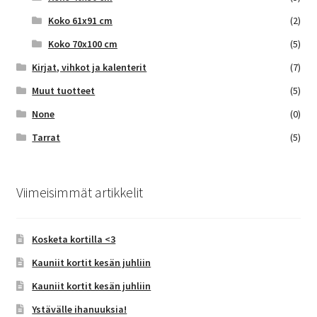
Koko 61x91 cm
(2)
Koko 70x100 cm
(5)
Kirjat, vihkot ja kalenterit
(7)
Muut tuotteet
(5)
None
(0)
Tarrat
(5)
Viimeisimmät artikkelit
Kosketa kortilla <3
Kauniit kortit kesän juhliin
Kauniit kortit kesän juhliin
Ystävälle ihanuuksia!