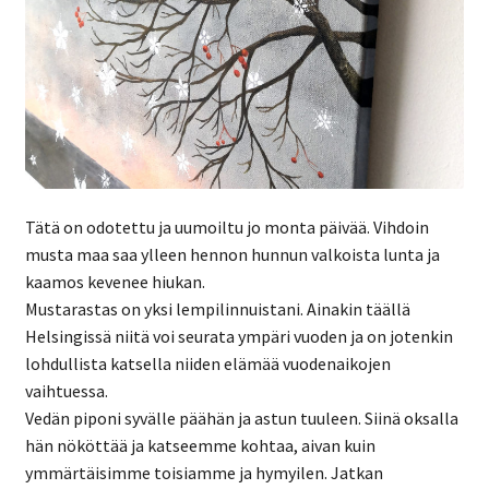
Tätä on odotettu ja uumoiltu jo monta päivää. Vihdoin
musta maa saa ylleen hennon hunnun valkoista lunta ja
kaamos kevenee hiukan.
Mustarastas on yksi lempilinnuistani. Ainakin täällä
Helsingissä niitä voi seurata ympäri vuoden ja on jotenkin
lohdullista katsella niiden elämää vuodenaikojen
vaihtuessa.
Vedän piponi syvälle päähän ja astun tuuleen. Siinä oksalla
hän nököttää ja katseemme kohtaa, aivan kuin
ymmärtäisimme toisiamme ja hymyilen. Jatkan