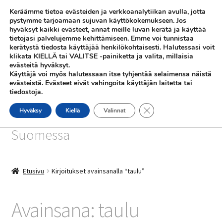
Keräämme tietoa evästeiden ja verkkoanalytiikan avulla, jotta
Siirry
Siirry
pystymme tarjoamaan sujuvan käyttökokemukseen. Jos
Valikko
hyväksyt kaikki evästeet, annat meille luvan kerätä ja käyttää
navigointiin
sisältöön
tietojasi palvelujemme kehittämiseen. Emme voi tunnistaa
kerätystä tiedosta käyttäjää henkilökohtaisesti. Halutessasi voit
klikata KIELLÄ tai VALITSE -painiketta ja valita, millaisia
evästeitä hyväksyt.
Käyttäjä voi myös halutessaan itse tyhjentää selaimensa näistä
evästeistä. Evästeet eivät vahingoita käyttäjän laitetta tai
tiedostoja.
SHOP
Sulje evästebanneri
Hyväksy
Kiellä
Valinnat
SiniSusan kortit painetaan
INFO
Suomessa
REFERENSSEJÄ
Etusivu
Kirjoitukset avainsanalla “taulu”
Avainsana:
taulu