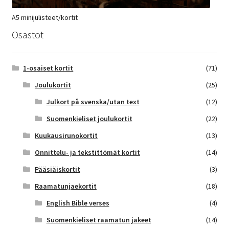
A5 minijulisteet/kortit
Osastot
1-osaiset kortit
(71)
Joulukortit
(25)
Julkort på svenska/utan text
(12)
Suomenkieliset joulukortit
(22)
Kuukausirunokortit
(13)
Onnittelu- ja tekstittömät kortit
(14)
Pääsiäiskortit
(3)
Raamatunjaekortit
(18)
English Bible verses
(4)
Suomenkieliset raamatun jakeet
(14)