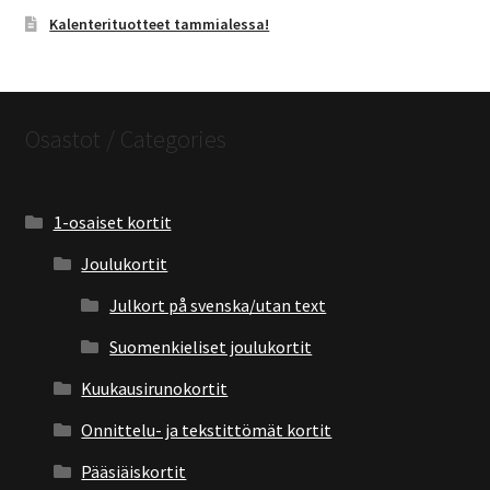
Kalenterituotteet tammialessa!
Osastot / Categories
1-osaiset kortit
Joulukortit
Julkort på svenska/utan text
Suomenkieliset joulukortit
Kuukausirunokortit
Onnittelu- ja tekstittömät kortit
Pääsiäiskortit