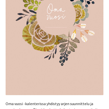
Oma vuosi -kalenterissa yhdistyy arjen suunnittelu ja