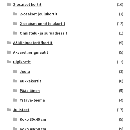
2-osaiset kortit
(16)
2-osaiset joulukortit
(3)
2-osaiset onnittelukortit
(12)
Onnittelu- ja suruadressit
(1)
A5 Miniposterit/kortit
(9)
Akvarellioriginaalit
(5)
Digikortit
(12)
Joulu
(3)
Kukkakortit
(0)
Pääsiäinen
(5)
Ystävä-teema
(4)
Julisteet
(17)
Koko 30x40 cm
(5)
Koko 40x50 cm
(5)