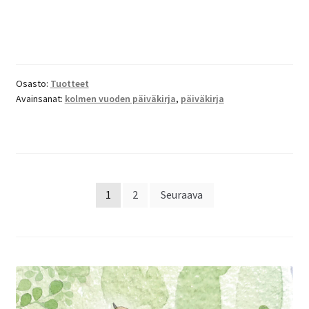
Osasto:
Tuotteet
Avainsanat:
kolmen vuoden päiväkirja
,
päiväkirja
Artikkelien
1
2
Seuraava
sivutus