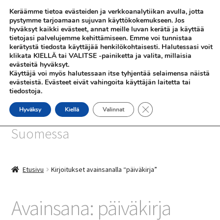
Keräämme tietoa evästeiden ja verkkoanalytiikan avulla, jotta
Siirry
Siirry
pystymme tarjoamaan sujuvan käyttökokemukseen. Jos
Valikko
hyväksyt kaikki evästeet, annat meille luvan kerätä ja käyttää
navigointiin
sisältöön
tietojasi palvelujemme kehittämiseen. Emme voi tunnistaa
kerätystä tiedosta käyttäjää henkilökohtaisesti. Halutessasi voit
klikata KIELLÄ tai VALITSE -painiketta ja valita, millaisia
evästeitä hyväksyt.
Käyttäjä voi myös halutessaan itse tyhjentää selaimensa näistä
evästeistä. Evästeet eivät vahingoita käyttäjän laitetta tai
tiedostoja.
SHOP
Sulje evästebanneri
Hyväksy
Kiellä
Valinnat
SiniSusan kortit painetaan
INFO
Suomessa
REFERENSSEJÄ
Etusivu
Kirjoitukset avainsanalla “päiväkirja”
Avainsana:
päiväkirja