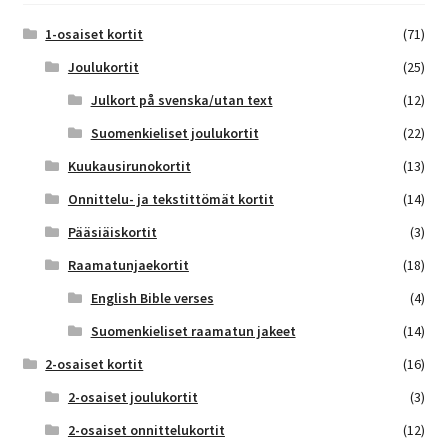
1-osaiset kortit
(71)
Joulukortit
(25)
Julkort på svenska/utan text
(12)
Suomenkieliset joulukortit
(22)
Kuukausirunokortit
(13)
Onnittelu- ja tekstittömät kortit
(14)
Pääsiäiskortit
(3)
Raamatunjaekortit
(18)
English Bible verses
(4)
Suomenkieliset raamatun jakeet
(14)
2-osaiset kortit
(16)
2-osaiset joulukortit
(3)
2-osaiset onnittelukortit
(12)