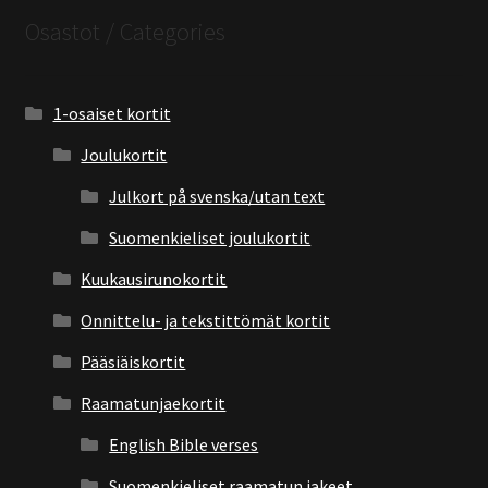
Osastot / Categories
1-osaiset kortit
Joulukortit
Julkort på svenska/utan text
Suomenkieliset joulukortit
Kuukausirunokortit
Onnittelu- ja tekstittömät kortit
Pääsiäiskortit
Raamatunjaekortit
English Bible verses
Suomenkieliset raamatun jakeet