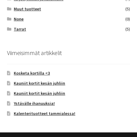
Muut tuotteet
(5)
None
(0)
Tarrat
(5)
Viimeisimmät artikkelit
Kosketa kortilla <3
Kauniit kortit kesän juhliin
Kauniit kortit kesän juhliin
Ystävälle ihanuuksia!
Kalenterituotteet tammialessa!