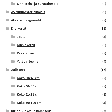
Onnittelu- ja suruadressit
(1)
A5 Miniposterit/kortit
(9)
Akvarellioriginaalit
(5)
Digikortit
(12)
Joulu
(3)
Kukkakortit
(0)
Pääsiäinen
(5)
Ystävä-teema
(4)
Julisteet
(17)
Koko 30x40 cm
(5)
Koko 40x50 cm
(5)
Koko 61x91 cm
(2)
Koko 70x100 cm
(5)
Kirjat, vihkot ja kalenterit
(7)