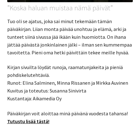
”Koska haluan muistaa nämä päivät”
Tuo oli se ajatus, joka sai minut tekemään tämän
päiväkirjan. Liian monta päivää unohtuu ja elämä, arki ja
tunteet siinä sivussa jää ikään kuin huomiotta. On ihana
jättää päivästä jonkinlainen jälki – ilman sen kummempaa
tavoitetta. Pieni oma hetki päivittäin tekee meille hyvää.
Kirjan sivuilta löydät runoja, raamatunjakeita ja pieniä
pohdiskelutehtäviä.
Runot: Elina Salminen, Minna Rissanen ja Mirkka Auvinen
Kuvitus ja toteutus: Susanna Sinivirta
Kustantaja: Aikamedia Oy
Päiväkirjan voit aloittaa minä päivänä vuodesta tahansa!
Tutustu lisää tästä!