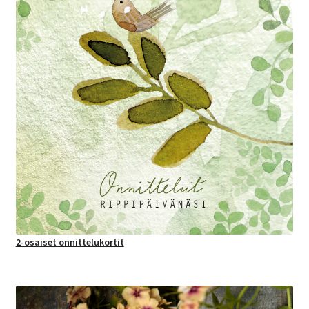
2-osaiset onnittelukortit