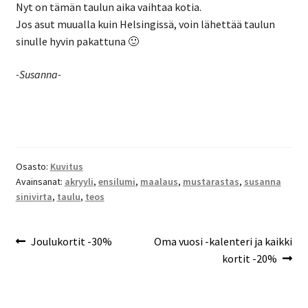
Nyt on tämän taulun aika vaihtaa kotia.
Jos asut muualla kuin Helsingissä, voin lähettää taulun
sinulle hyvin pakattuna 🙂
-Susanna-
Osasto:
Kuvitus
Avainsanat:
akryyli
,
ensilumi
,
maalaus
,
mustarastas
,
susanna
sinivirta
,
taulu
,
teos
Artikkelien
Edellinen
Seuraava
Joulukortit -30%
Oma vuosi -kalenteri ja kaikki
artikkeli
artikkeli:
kortit -20%
selaus