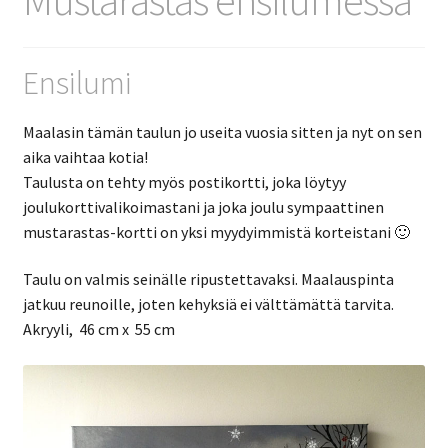
Ensilumi
Maalasin tämän taulun jo useita vuosia sitten ja nyt on sen
aika vaihtaa kotia!
Taulusta on tehty myös postikortti, joka löytyy
joulukorttivalikoimastani ja joka joulu sympaattinen
mustarastas-kortti on yksi myydyimmistä korteistani 🙂
Taulu on valmis seinälle ripustettavaksi. Maalauspinta
jatkuu reunoille, joten kehyksiä ei välttämättä tarvita.
Akryyli, 46 cm x 55 cm