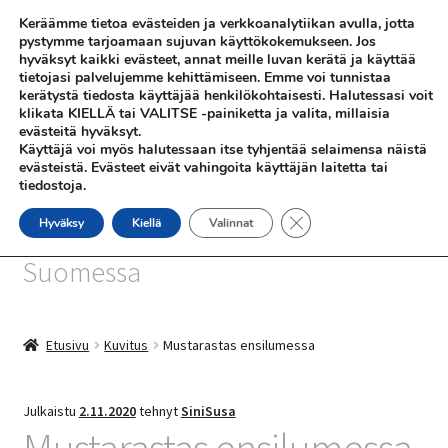
Keräämme tietoa evästeiden ja verkkoanalytiikan avulla, jotta
Siirry
Siirry
pystymme tarjoamaan sujuvan käyttökokemukseen. Jos
Valikko
hyväksyt kaikki evästeet, annat meille luvan kerätä ja käyttää
navigointiin
sisältöön
tietojasi palvelujemme kehittämiseen. Emme voi tunnistaa
kerätystä tiedosta käyttäjää henkilökohtaisesti. Halutessasi voit
klikata KIELLÄ tai VALITSE -painiketta ja valita, millaisia
evästeitä hyväksyt.
Käyttäjä voi myös halutessaan itse tyhjentää selaimensa näistä
evästeistä. Evästeet eivät vahingoita käyttäjän laitetta tai
tiedostoja.
SHOP
Sulje evästebanneri
Hyväksy
Kiellä
Valinnat
SiniSusan kortit painetaan
INFO
Suomessa
REFERENSSEJÄ
Etusivu
Kuvitus
Mustarastas ensilumessa
Julkaistu
2.11.2020
tehnyt
SiniSusa
Mustarastas ensilumessa