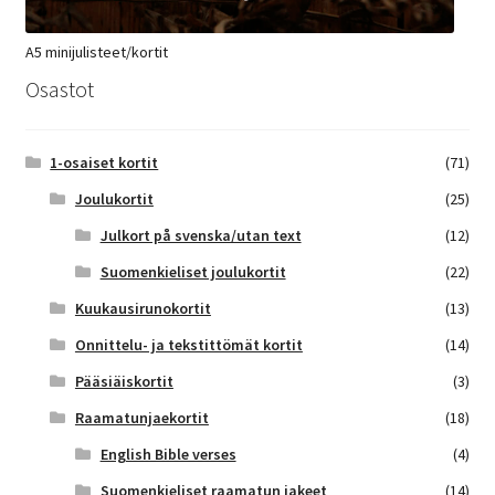
A5 minijulisteet/kortit
Osastot
1-osaiset kortit
(71)
Joulukortit
(25)
Julkort på svenska/utan text
(12)
Suomenkieliset joulukortit
(22)
Kuukausirunokortit
(13)
Onnittelu- ja tekstittömät kortit
(14)
Pääsiäiskortit
(3)
Raamatunjaekortit
(18)
English Bible verses
(4)
Suomenkieliset raamatun jakeet
(14)