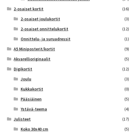
2-osaiset kortit
(16)
2-osaiset joulukortit
(3)
2-osaiset onnittelukortit
(12)
Onnittelu- ja suruadressit
(1)
A5 Miniposterit/kortit
(9)
Akvarellioriginaalit
(5)
Digikortit
(12)
Joulu
(3)
Kukkakortit
(0)
Pääsiäinen
(5)
Ystävä-teema
(4)
Julisteet
(17)
Koko 30x40 cm
(5)