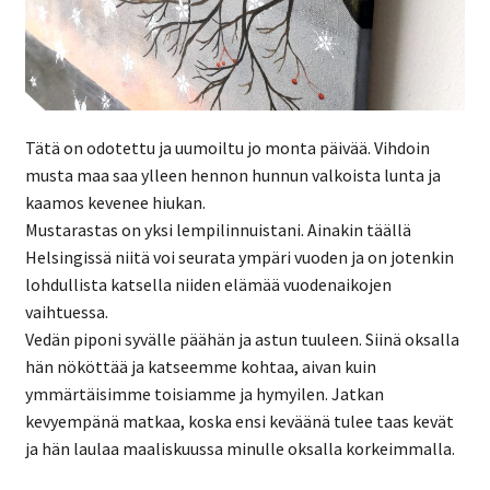
Tätä on odotettu ja uumoiltu jo monta päivää. Vihdoin
musta maa saa ylleen hennon hunnun valkoista lunta ja
kaamos kevenee hiukan.
Mustarastas on yksi lempilinnuistani. Ainakin täällä
Helsingissä niitä voi seurata ympäri vuoden ja on jotenkin
lohdullista katsella niiden elämää vuodenaikojen
vaihtuessa.
Vedän piponi syvälle päähän ja astun tuuleen. Siinä oksalla
hän nököttää ja katseemme kohtaa, aivan kuin
ymmärtäisimme toisiamme ja hymyilen. Jatkan
kevyempänä matkaa, koska ensi keväänä tulee taas kevät
ja hän laulaa maaliskuussa minulle oksalla korkeimmalla.