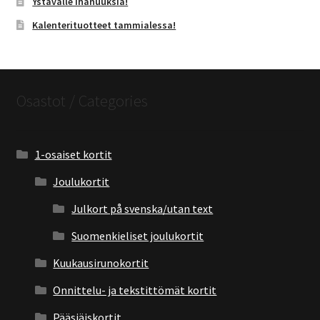
Ystävälle ihanuuksia!
Kalenterituotteet tammialessa!
Osastot / Categories
1-osaiset kortit
Joulukortit
Julkort på svenska/utan text
Suomenkieliset joulukortit
Kuukausirunokortit
Onnittelu- ja tekstittömät kortit
Pääsiäiskortit