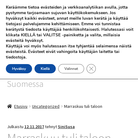
Keräämme tietoa evästeiden ja verkkoanalytiikan avulla, jotta
Siirry
Siirry
pystymme tarjoamaan sujuvan käyttökokemukseen. Jos
Valikko
hyväksyt kaikki evästeet, annat meille luvan kerätä ja käyttää
navigointiin
sisältöön
tietojasi palvelujemme kehittämiseen. Emme voi tunnistaa
kerätystä tiedosta käyttäjää henkilökohtaisesti. Halutessasi voit
klikata KIELLÄ tai VALITSE -painiketta ja valita, millaisia
evästeitä hyväksyt.
Käyttäjä voi myös halutessaan itse tyhjentää selaimensa näistä
evästeistä. Evästeet eivät vahingoita käyttäjän laitetta tai
tiedostoja.
SHOP
Sulje evästebanneri
Hyväksy
Kiellä
Valinnat
SiniSusan kortit painetaan
INFO
Suomessa
REFERENSSEJÄ
Etusivu
Uncategorized
Marraskuu tuli taloon
Julkaistu
12.11.2017
tehnyt
SiniSusa
Marraskuu tuli taloon