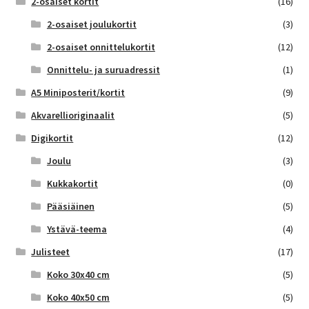
2-osaiset kortit
(16)
2-osaiset joulukortit
(3)
2-osaiset onnittelukortit
(12)
Onnittelu- ja suruadressit
(1)
A5 Miniposterit/kortit
(9)
Akvarellioriginaalit
(5)
Digikortit
(12)
Joulu
(3)
Kukkakortit
(0)
Pääsiäinen
(5)
Ystävä-teema
(4)
Julisteet
(17)
Koko 30x40 cm
(5)
Koko 40x50 cm
(5)