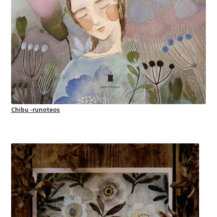
Chibu -runoteos