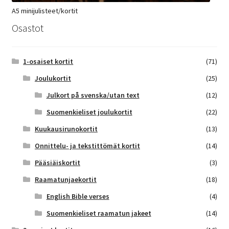
A5 minijulisteet/kortit
Osastot
1-osaiset kortit
(71)
Joulukortit
(25)
Julkort på svenska/utan text
(12)
Suomenkieliset joulukortit
(22)
Kuukausirunokortit
(13)
Onnittelu- ja tekstittömät kortit
(14)
Pääsiäiskortit
(3)
Raamatunjaekortit
(18)
English Bible verses
(4)
Suomenkieliset raamatun jakeet
(14)