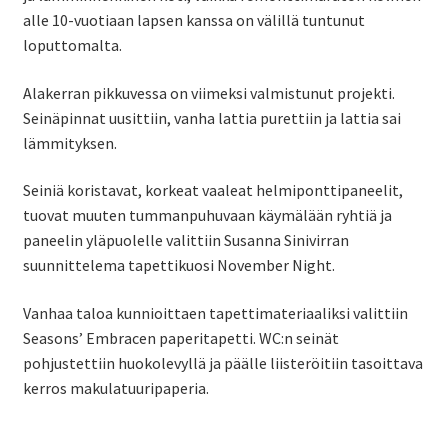
alle 10-vuotiaan lapsen kanssa on välillä tuntunut
loputtomalta.
Alakerran pikkuvessa on viimeksi valmistunut projekti.
Seinäpinnat uusittiin, vanha lattia purettiin ja lattia sai
lämmityksen.
Seiniä koristavat, korkeat vaaleat helmiponttipaneelit,
tuovat muuten tummanpuhuvaan käymälään ryhtiä ja
paneelin yläpuolelle valittiin Susanna Sinivirran
suunnittelema tapettikuosi November Night.
Vanhaa taloa kunnioittaen tapettimateriaaliksi valittiin
Seasons’ Embracen paperitapetti. WC:n seinät
pohjustettiin huokolevyllä ja päälle liisteröitiin tasoittava
kerros makulatuuripaperia.