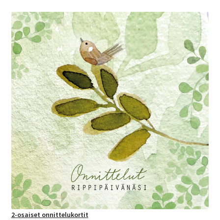
2-osaiset onnittelukortit