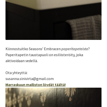
Kiinnostuitko Seasons’ Embracen
paperitapeteista
?
Paperitapetin taustapuoli on esiliisteröity, joka
aktivoidaan vedellä.
Ota yhteyttä:
susanna.sinivirta@gmail.com
Marraskuun malliston löydät täältä!