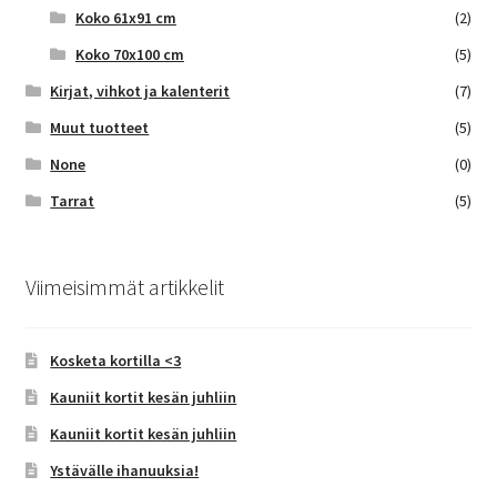
Koko 61x91 cm
(2)
Koko 70x100 cm
(5)
Kirjat, vihkot ja kalenterit
(7)
Muut tuotteet
(5)
None
(0)
Tarrat
(5)
Viimeisimmät artikkelit
Kosketa kortilla <3
Kauniit kortit kesän juhliin
Kauniit kortit kesän juhliin
Ystävälle ihanuuksia!