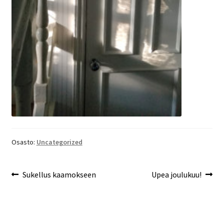
Osasto:
Uncategorized
Artikkelien
Edellinen
Seuraava
Sukellus kaamokseen
Upea joulukuu!
artikkeli
artikkeli:
selaus