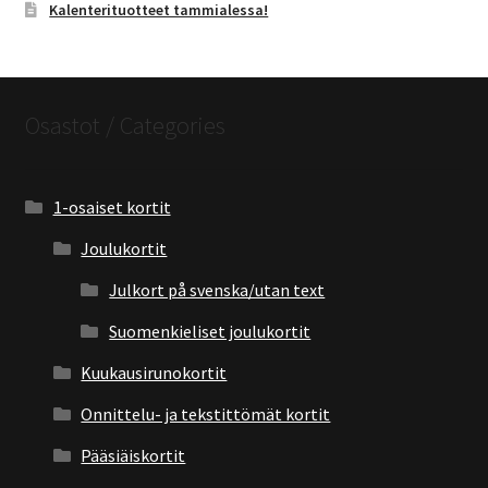
Kalenterituotteet tammialessa!
Osastot / Categories
1-osaiset kortit
Joulukortit
Julkort på svenska/utan text
Suomenkieliset joulukortit
Kuukausirunokortit
Onnittelu- ja tekstittömät kortit
Pääsiäiskortit