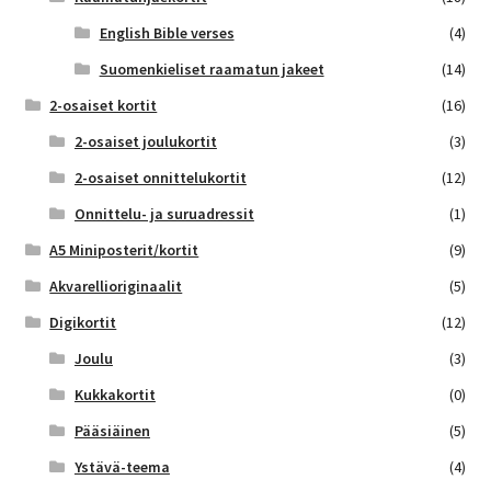
English Bible verses
(4)
Suomenkieliset raamatun jakeet
(14)
2-osaiset kortit
(16)
2-osaiset joulukortit
(3)
2-osaiset onnittelukortit
(12)
Onnittelu- ja suruadressit
(1)
A5 Miniposterit/kortit
(9)
Akvarellioriginaalit
(5)
Digikortit
(12)
Joulu
(3)
Kukkakortit
(0)
Pääsiäinen
(5)
Ystävä-teema
(4)