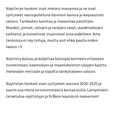
Näyttelyn teokset ovat mieleni maisemia ja ne ovat
syntyneet vuoropuheluna luonnon kanssa ja kaipuustani
valoon. Tarkkailen luontoa ja maisemaa päivittäin.
Muodot, pinnat, valojen ja varjojen sävyt, vuodenaikojen
vaihtelut ja tunnelmat inspiroivat aina uudelleen. Aina
teoksissa ei näy lintuja, mutta voit ehkä kuulla niiden
laulun <3
Näyttely kutsuu ja kuljettaa katsojaa kolmeen erilaiseen
tunnelmaan; kaamoksen ja maanläheisten sävyjen kautta
mehevään metsään ja lopulta värikylläiseen valoon.
Näyttelyn teokset ovat syntyneet vuosina 2020-2025 ja
suurin osa niistä on ensimmäistä kertaa esillä. Lämpimästi
tervetuloa näyttelyyn ja Kråkön kauniisiin maisemiin!