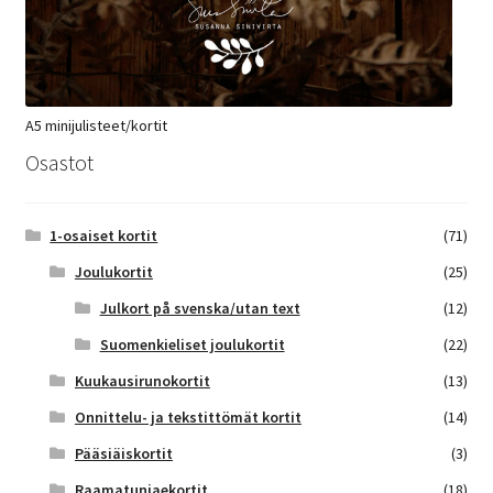
A5 minijulisteet/kortit
Osastot
1-osaiset kortit
(71)
Joulukortit
(25)
Julkort på svenska/utan text
(12)
Suomenkieliset joulukortit
(22)
Kuukausirunokortit
(13)
Onnittelu- ja tekstittömät kortit
(14)
Pääsiäiskortit
(3)
Raamatunjaekortit
(18)