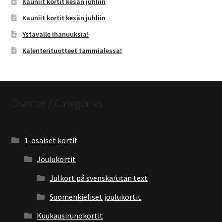
Kauniit kortit kesän juhliin
Kauniit kortit kesän juhliin
Ystävälle ihanuuksia!
Kalenterituotteet tammialessa!
Osastot / Categories
1-osaiset kortit
Joulukortit
Julkort på svenska/utan text
Suomenkieliset joulukortit
Kuukausirunokortit