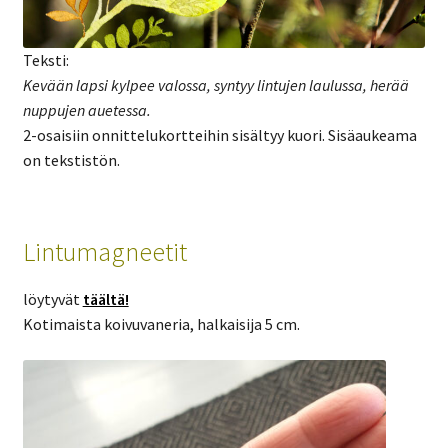
Teksti:
Kevään lapsi kylpee valossa, syntyy lintujen laulussa, herää
nuppujen auetessa.
2-osaisiin onnittelukortteihin sisältyy kuori. Sisäaukeama
on tekstistön.
Lintumagneetit
löytyvät
täältä!
Kotimaista koivuvaneria, halkaisija 5 cm.