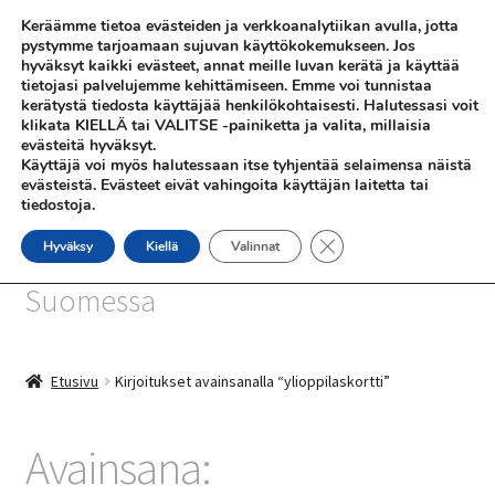
Keräämme tietoa evästeiden ja verkkoanalytiikan avulla, jotta
Siirry
Siirry
pystymme tarjoamaan sujuvan käyttökokemukseen. Jos
Valikko
hyväksyt kaikki evästeet, annat meille luvan kerätä ja käyttää
navigointiin
sisältöön
tietojasi palvelujemme kehittämiseen. Emme voi tunnistaa
kerätystä tiedosta käyttäjää henkilökohtaisesti. Halutessasi voit
klikata KIELLÄ tai VALITSE -painiketta ja valita, millaisia
evästeitä hyväksyt.
Käyttäjä voi myös halutessaan itse tyhjentää selaimensa näistä
evästeistä. Evästeet eivät vahingoita käyttäjän laitetta tai
tiedostoja.
SHOP
Sulje evästebanneri
Hyväksy
Kiellä
Valinnat
SiniSusan kortit painetaan
INFO
Suomessa
REFERENSSEJÄ
Etusivu
Kirjoitukset avainsanalla “ylioppilaskortti”
Avainsana: