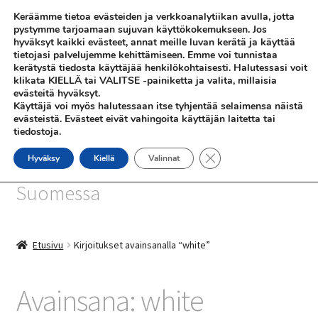
Keräämme tietoa evästeiden ja verkkoanalytiikan avulla, jotta
Siirry
Siirry
pystymme tarjoamaan sujuvan käyttökokemukseen. Jos
Valikko
hyväksyt kaikki evästeet, annat meille luvan kerätä ja käyttää
navigointiin
sisältöön
tietojasi palvelujemme kehittämiseen. Emme voi tunnistaa
kerätystä tiedosta käyttäjää henkilökohtaisesti. Halutessasi voit
klikata KIELLÄ tai VALITSE -painiketta ja valita, millaisia
evästeitä hyväksyt.
Käyttäjä voi myös halutessaan itse tyhjentää selaimensa näistä
evästeistä. Evästeet eivät vahingoita käyttäjän laitetta tai
tiedostoja.
SHOP
Sulje evästebanneri
Hyväksy
Kiellä
Valinnat
SiniSusan kortit painetaan
INFO
Suomessa
REFERENSSEJÄ
Etusivu
Kirjoitukset avainsanalla “white”
Avainsana:
white