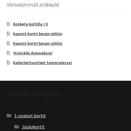
Viimeisimmät artikkelit
Kosketa kortilla <3
Kauniit kortit kesän juhliin
Kauniit kortit kesän juhliin
Ystävälle ihanuuksia!
Kalenterituotteet tammialessa!
Osastot / Categories
1-osaiset kortit
Joulukortit