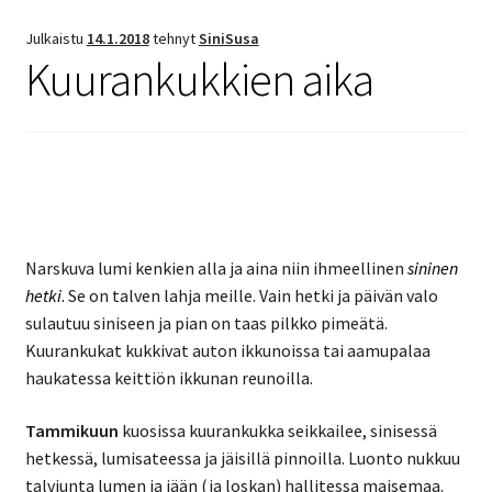
Julkaistu
14.1.2018
tehnyt
SiniSusa
Kuurankukkien aika
Narskuva lumi kenkien alla ja aina niin ihmeellinen
sininen
hetki
.
Se on talven lahja meille. Vain hetki ja päivän valo
sulautuu siniseen ja pian on taas pilkko pimeätä.
Kuurankukat kukkivat auton ikkunoissa tai aamupalaa
haukatessa keittiön ikkunan reunoilla.
Tammikuun
kuosissa kuurankukka seikkailee, sinisessä
hetkessä, lumisateessa ja jäisillä pinnoilla. Luonto nukkuu
talviunta lumen ja jään (ja loskan) hallitessa maisemaa.