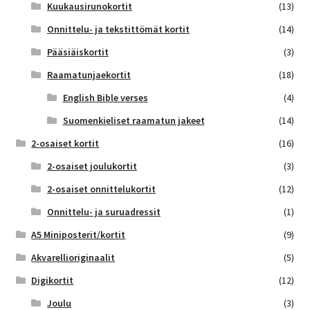
Kuukausirunokortit
(13)
Onnittelu- ja tekstittömät kortit
(14)
Pääsiäiskortit
(3)
Raamatunjaekortit
(18)
English Bible verses
(4)
Suomenkieliset raamatun jakeet
(14)
2-osaiset kortit
(16)
2-osaiset joulukortit
(3)
2-osaiset onnittelukortit
(12)
Onnittelu- ja suruadressit
(1)
A5 Miniposterit/kortit
(9)
Akvarellioriginaalit
(5)
Digikortit
(12)
Joulu
(3)