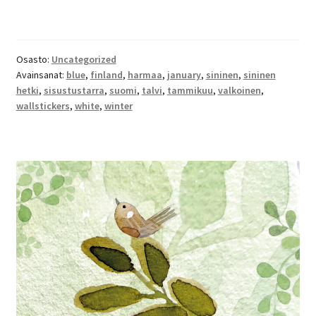
Osasto:
Uncategorized
Avainsanat:
blue
,
finland
,
harmaa
,
january
,
sininen
,
sininen
hetki
,
sisustustarra
,
suomi
,
talvi
,
tammikuu
,
valkoinen
,
wallstickers
,
white
,
winter