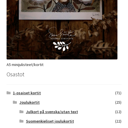
A5 minijulisteet/kortit
Osastot
1-osaiset kortit
(71)
Joulukortit
(25)
Julkort på svenska/utan text
(12)
Suomenkieliset joulukortit
(22)