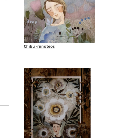
Chibu -runoteos