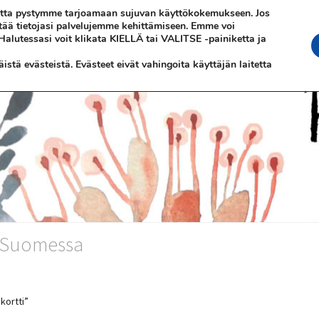
 jotta pystymme tarjoamaan sujuvan käyttökokemukseen. Jos
ttää tietojasi palvelujemme kehittämiseen. Emme voi
 Halutessasi voit klikata KIELLÄ tai VALITSE -painiketta ja
stä evästeistä. Evästeet eivät vahingoita käyttäjän laitetta
n Suomessa
kortti”