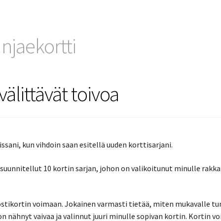
njaekortti
älittävät toivoa
ssani, kun vihdoin saan esitellä uuden korttisarjani.
uunnitellut 10 kortin sarjan, johon on valikoitunut minulle rakka
postikortin voimaan. Jokainen varmasti tietää, miten mukavalle t
on nähnyt vaivaa ja valinnut juuri minulle sopivan kortin. Kortin vo