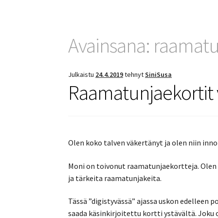
Avainsana:
raamatu
Julkaistu
24.4.2019
tehnyt
SiniSusa
Raamatunjaekortit v
Olen koko talven väkertänyt ja olen niin innoi
Moni on toivonut raamatunjaekortteja. Olen s
ja tärkeita raamatunjakeita.
Tässä ”digistyvässä” ajassa uskon edelleen 
saada käsinkirjoitettu kortti ystävältä. Joku 