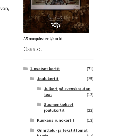
ivon,
A5 minijulisteet/kortit
Osastot
1-osaiset kortit
(71)
Joulukortit
(25)
Julkort på svenska/utan
text
(12)
Suomenkieliset
joulukortit
(22)
Kuukausirunokortit
(13)
Onnittelu- ja tekstittömät