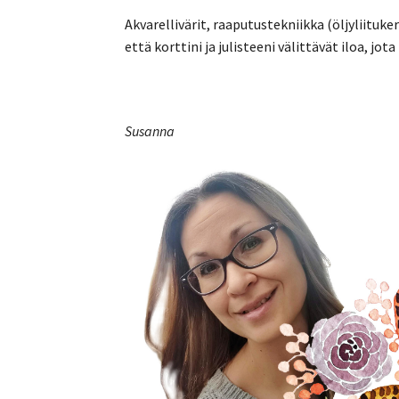
Akvarellivärit, raaputustekniikka (öljyliituke
että korttini ja julisteeni välittävät iloa, jot
Susanna