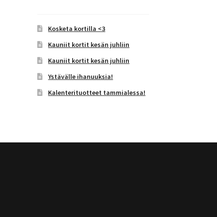
Kosketa kortilla <3
Kauniit kortit kesän juhliin
Kauniit kortit kesän juhliin
Ystävälle ihanuuksia!
Kalenterituotteet tammialessa!