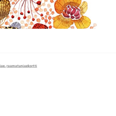
jae
,
raamatunjaekortti