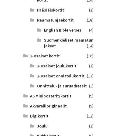
kortit
(14)
Pääsiäiskortit
(3)
Raamatunjaekortit
(18)
English Bible verses
(4)
Suomenkieliset raamatun
jakeet
(14)
2-osaiset kortit
(16)
2-osaiset joulukortit
(3)
2-osaiset onnittelukortit
(12)
Onnittelu- ja suruadressit
(1)
A5 Miniposterit/kortit
(9)
Akvarellioriginaalit
(5)
Digikortit
(12)
Joulu
(3)