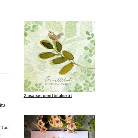
2-osaiset onnittelukortit
ita
untuu
i