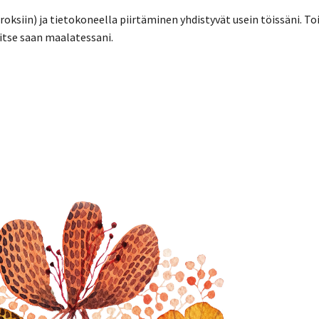
rroksiin) ja tietokoneella piirtäminen yhdistyvät usein töissäni. To
a itse saan maalatessani.