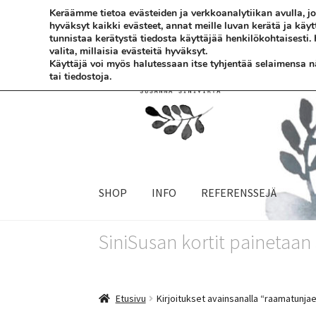
Keräämme tietoa evästeiden ja verkkoanalytiikan avulla,
hyväksyt kaikki evästeet, annat meille luvan kerätä ja käy
Siirry
Siirry
tunnistaa kerätystä tiedosta käyttäjää henkilökohtaisesti.
valita, millaisia evästeitä hyväksyt.
navigointiin
sisältöön
Käyttäjä voi myös halutessaan itse tyhjentää selaimensa näi
tai tiedostoja.
SHOP
INFO
REFERENSSEJÄ
SiniSusan kortit painetaa
Etusivu
Kirjoitukset avainsanalla “raamatunjae