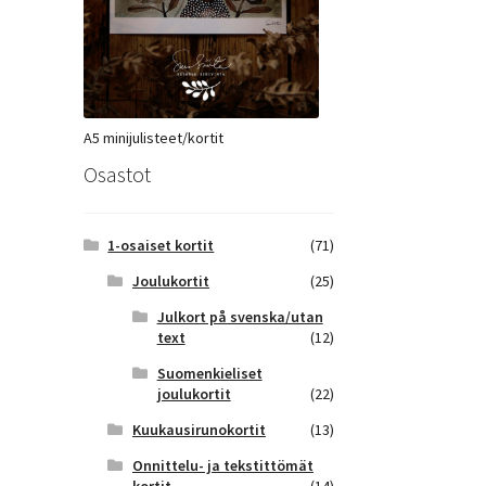
A5 minijulisteet/kortit
Osastot
1-osaiset kortit
(71)
Joulukortit
(25)
Julkort på svenska/utan
text
(12)
Suomenkieliset
joulukortit
(22)
Kuukausirunokortit
(13)
Onnittelu- ja tekstittömät