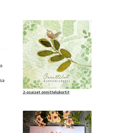
ja
ssa
2-osaiset onnittelukortit