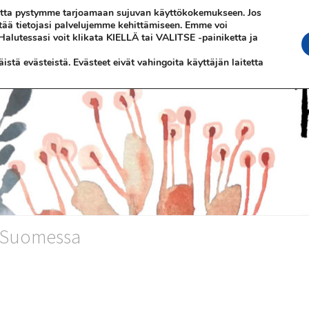
 jotta pystymme tarjoamaan sujuvan käyttökokemukseen. Jos
ttää tietojasi palvelujemme kehittämiseen. Emme voi
 Halutessasi voit klikata KIELLÄ tai VALITSE -painiketta ja
stä evästeistä. Evästeet eivät vahingoita käyttäjän laitetta
n Suomessa