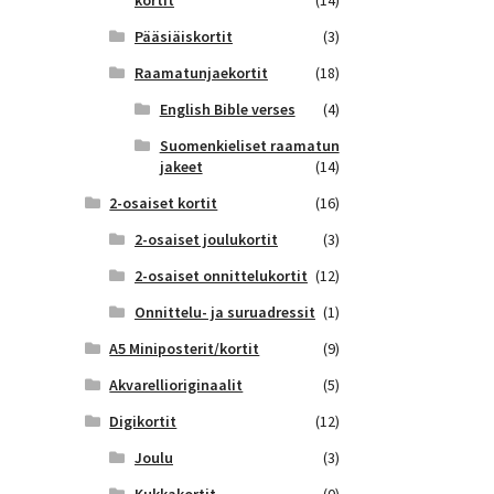
kortit
(14)
Pääsiäiskortit
(3)
Raamatunjaekortit
(18)
English Bible verses
(4)
Suomenkieliset raamatun
jakeet
(14)
2-osaiset kortit
(16)
2-osaiset joulukortit
(3)
2-osaiset onnittelukortit
(12)
Onnittelu- ja suruadressit
(1)
A5 Miniposterit/kortit
(9)
Akvarellioriginaalit
(5)
Digikortit
(12)
Joulu
(3)