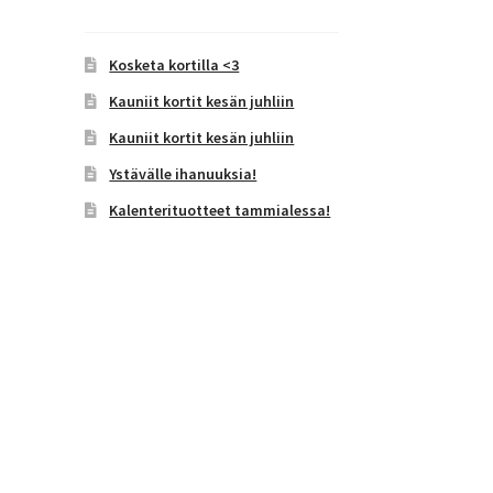
Kosketa kortilla <3
Kauniit kortit kesän juhliin
Kauniit kortit kesän juhliin
Ystävälle ihanuuksia!
Kalenterituotteet tammialessa!