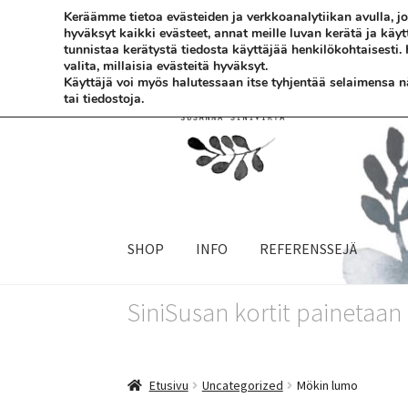
Keräämme tietoa evästeiden ja verkkoanalytiikan avulla,
hyväksyt kaikki evästeet, annat meille luvan kerätä ja käy
Siirry
Siirry
tunnistaa kerätystä tiedosta käyttäjää henkilökohtaisesti.
valita, millaisia evästeitä hyväksyt.
navigointiin
sisältöön
Käyttäjä voi myös halutessaan itse tyhjentää selaimensa näi
tai tiedostoja.
SHOP
INFO
REFERENSSEJÄ
SiniSusan kortit painetaa
Etusivu
Uncategorized
Mökin lumo