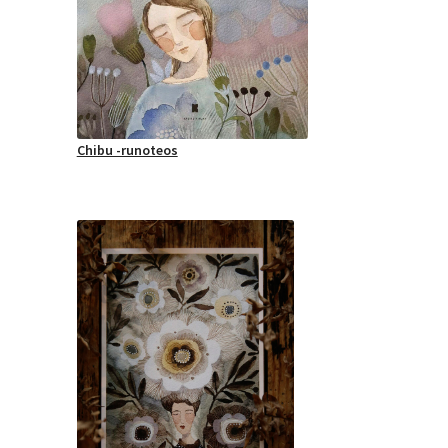
Chibu -runoteos