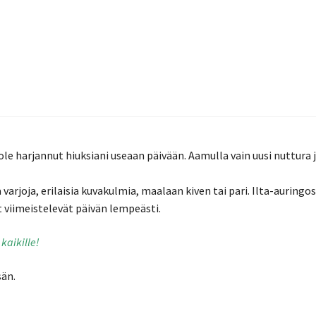
le harjannut hiuksiani useaan päivään. Aamulla vain uusi nuttura 
 varjoja, erilaisia kuvakulmia, maalaan kiven tai pari. Ilta-auringo
 viimeistelevät päivän lempeästi.
kaikille!
sän.