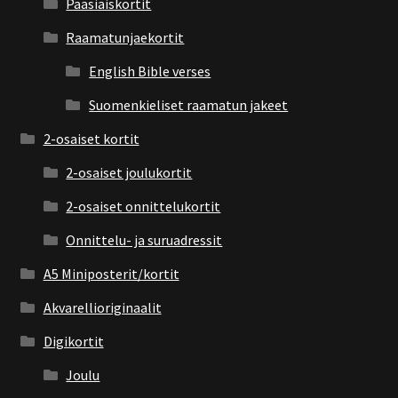
Pääsiäiskortit
Raamatunjaekortit
English Bible verses
Suomenkieliset raamatun jakeet
2-osaiset kortit
2-osaiset joulukortit
2-osaiset onnittelukortit
Onnittelu- ja suruadressit
A5 Miniposterit/kortit
Akvarellioriginaalit
Digikortit
Joulu