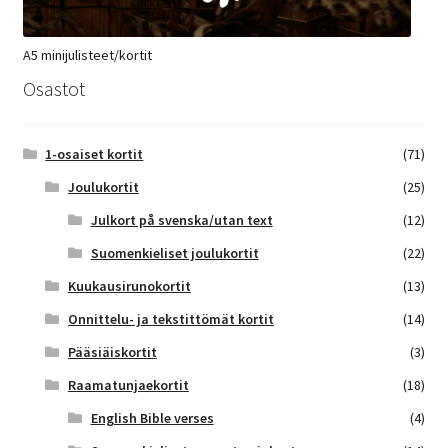
A5 minijulisteet/kortit
Osastot
1-osaiset kortit
(71)
Joulukortit
(25)
Julkort på svenska/utan text
(12)
Suomenkieliset joulukortit
(22)
Kuukausirunokortit
(13)
Onnittelu- ja tekstittömät kortit
(14)
Pääsiäiskortit
(3)
Raamatunjaekortit
(18)
English Bible verses
(4)