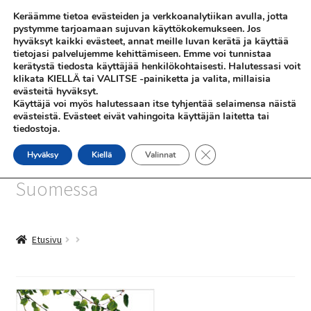
Keräämme tietoa evästeiden ja verkkoanalytiikan avulla, jotta
Siirry
Siirry
pystymme tarjoamaan sujuvan käyttökokemukseen. Jos
Valikko
hyväksyt kaikki evästeet, annat meille luvan kerätä ja käyttää
navigointiin
sisältöön
tietojasi palvelujemme kehittämiseen. Emme voi tunnistaa
kerätystä tiedosta käyttäjää henkilökohtaisesti. Halutessasi voit
klikata KIELLÄ tai VALITSE -painiketta ja valita, millaisia
evästeitä hyväksyt.
Käyttäjä voi myös halutessaan itse tyhjentää selaimensa näistä
evästeistä. Evästeet eivät vahingoita käyttäjän laitetta tai
tiedostoja.
SHOP
Sulje evästebanneri
Hyväksy
Kiellä
Valinnat
SiniSusan kortit painetaan
INFO
Suomessa
REFERENSSEJÄ
Etusivu