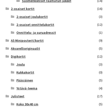
Suomenkieliset raamatun jakeet
(14)
2-osaiset kortit
(16)
2-osaiset joulukortit
(3)
2-osaiset onnittelukortit
(12)
Onnittelu- ja suruadressit
(1)
A5 Miniposterit/kortit
(9)
Akvarellioriginaalit
(5)
Digikortit
(12)
Joulu
(3)
Kukkakortit
(0)
Pääsiäinen
(5)
Ystävä-teema
(4)
Julisteet
(17)
Koko 30x40 cm
(5)