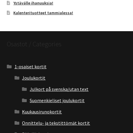
Ystävälle ihanuuksia!
Kalenterituotteet tammialessa!
Osastot / Categories
1-osaiset kortit
Joulukortit
Julkort på svenska/utan text
Suomenkieliset joulukortit
Kuukausirunokortit
Onnittelu- ja tekstittömät kortit