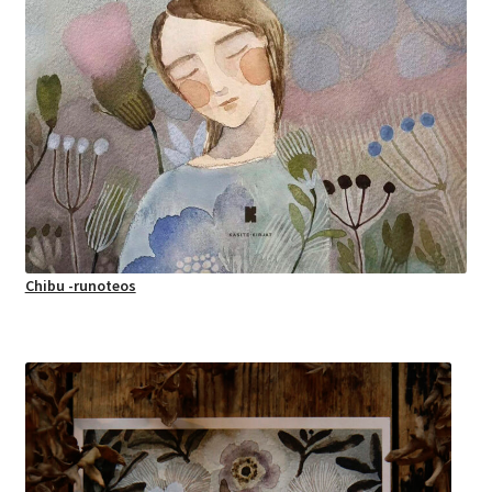
Chibu -runoteos