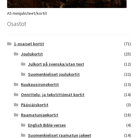
A5 minijulisteet/kortit
Osastot
1-osaiset kortit
(71)
Joulukortit
(25)
Julkort på svenska/utan text
(12)
Suomenkieliset joulukortit
(22)
Kuukausirunokortit
(13)
Onnittelu- ja tekstittömät kortit
(14)
Pääsiäiskortit
(3)
Raamatunjaekortit
(18)
English Bible verses
(4)
Suomenkieliset raamatun jakeet
(14)