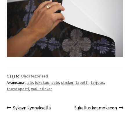
Osasto:
Uncategorized
Avainsanat:
ale
,
lokakuu
,
sale
,
sticker
,
tapetti
,
tarjous
,
tarratapetti
,
wall sticker
Artikkelien
Edellinen
Seuraava
Syksyn kynnyksellä
Sukellus kaamokseen
artikkeli
artikkeli:
selaus