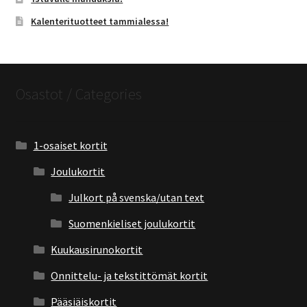
Kalenterituotteet tammialessa!
Osastot / Categories
1-osaiset kortit
Joulukortit
Julkort på svenska/utan text
Suomenkieliset joulukortit
Kuukausirunokortit
Onnittelu- ja tekstittömät kortit
Pääsiäiskortit