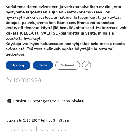
Keräämme tietoa evästeiden ja verkkoanalytiikan avulla, jotta
Siirry
Siirry
pystymme tarjoamaan sujuvan käyttökokemukseen. Jos
Valikko
hyväksyt kaikki evästeet, annat meille luvan kerätä ja käyttää
navigointiin
sisältöön
tietojasi palvelujemme kehittämiseen. Emme voi tunnistaa
kerätystä tiedosta käyttäjää henkilökohtaisesti. Halutessasi voit
klikata KIELLÄ tai VALITSE -painiketta ja valita, millaisia
evästeitä hyväksyt.
Käyttäjä voi myös halutessaan itse tyhjentää selaimensa näistä
evästeistä. Evästeet eivät vahingoita käyttäjän laitetta tai
tiedostoja.
SHOP
Sulje evästebanneri
Hyväksy
Kiellä
Valinnat
SiniSusan kortit painetaan
INFO
Suomessa
REFERENSSEJÄ
Etusivu
Uncategorized
Ihana lokakuu
Julkaistu
5.10.2017
tehnyt
SiniSusa
Ihana lokakuu