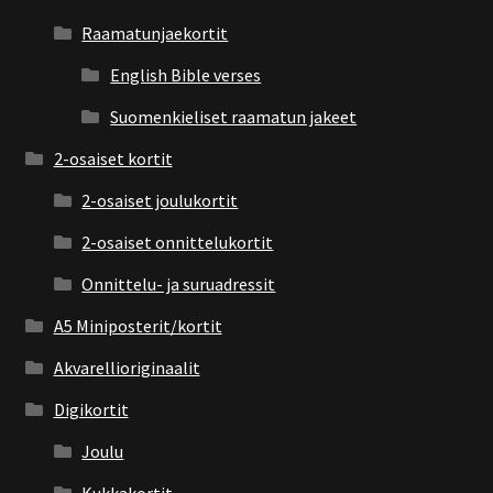
Raamatunjaekortit
English Bible verses
Suomenkieliset raamatun jakeet
2-osaiset kortit
2-osaiset joulukortit
2-osaiset onnittelukortit
Onnittelu- ja suruadressit
A5 Miniposterit/kortit
Akvarellioriginaalit
Digikortit
Joulu
Kukkakortit