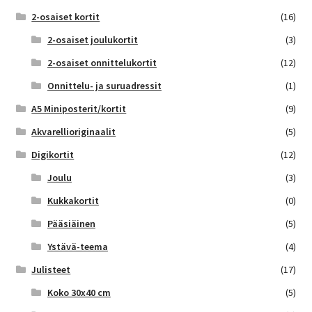
2-osaiset kortit
(16)
2-osaiset joulukortit
(3)
2-osaiset onnittelukortit
(12)
Onnittelu- ja suruadressit
(1)
A5 Miniposterit/kortit
(9)
Akvarellioriginaalit
(5)
Digikortit
(12)
Joulu
(3)
Kukkakortit
(0)
Pääsiäinen
(5)
Ystävä-teema
(4)
Julisteet
(17)
Koko 30x40 cm
(5)