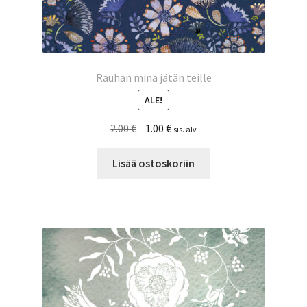
Rauhan minä jätän teille
ALE!
Alkuperäinen
Nykyinen
2.00
€
1.00
€
sis. alv
hinta
hinta
oli:
on:
Lisää ostoskoriin
2.00 €.
1.00 €.