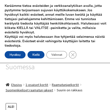
Keräämme tietoa evästeiden ja verkkoanalytiikan avulla, jotta
Siirry
Siirry
pystymme tarjoamaan sujuvan käyttökokemukseen. Jos
Valikko
hyväksyt kaikki evästeet, annat meille luvan kerätä ja käyttää
navigointiin
sisältöön
tietojasi palvelujemme kehittämiseen. Emme voi tunnistaa
kerätystä tiedosta käyttäjää henkilökohtaisesti. Halutessasi voit
klikata KIELLÄ tai VALITSE -painiketta ja valita, millaisia
evästeitä hyväksyt.
Käyttäjä voi myös halutessaan itse tyhjentää selaimensa näistä
evästeistä. Evästeet eivät vahingoita käyttäjän laitetta tai
tiedostoja.
SHOP
Sulje evästebanneri
Hyväksy
Kiellä
Valinnat
SiniSusan kortit painetaan
INFO
Suomessa
REFERENSSEJÄ
Etusivu
1-osaiset kortit
Raamatunjaekortit
Suomenkieliset raamatun jakeet
Suurin on rakkaus
ALE!