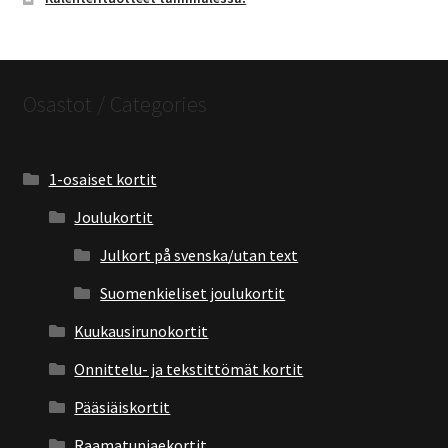
Osastot / Categories
1-osaiset kortit
Joulukortit
Julkort på svenska/utan text
Suomenkieliset joulukortit
Kuukausirunokortit
Onnittelu- ja tekstittömät kortit
Pääsiäiskortit
Raamatunjaekortit