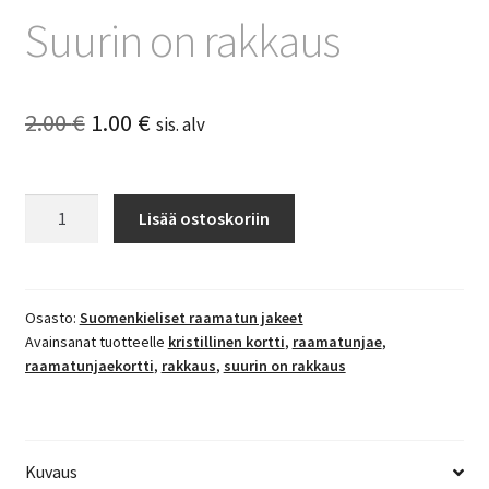
Suurin on rakkaus
Alkuperäinen
Nykyinen
2.00
€
1.00
€
sis. alv
hinta
hinta
oli:
on:
Suurin
Lisää ostoskoriin
on
2.00 €.
1.00 €.
rakkaus
määrä
Osasto:
Suomenkieliset raamatun jakeet
Avainsanat tuotteelle
kristillinen kortti
,
raamatunjae
,
raamatunjaekortti
,
rakkaus
,
suurin on rakkaus
Kuvaus