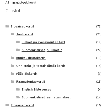
A5 minijulisteet/kortit
Osastot
1-osaiset kortit
(71)
Joulukortit
(25)
Julkort på svenska/utan text
(12)
Suomenkieliset joulukortit
(22)
Kuukausirunokortit
(13)
Onnittelu- ja tekstittömät kortit
(14)
Pääsiäiskortit
(3)
Raamatunjaekortit
(18)
English Bible verses
(4)
Suomenkieliset raamatun jakeet
(14)
2-osaiset kortit
(16)