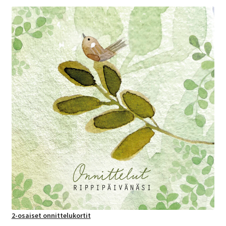
2-osaiset onnittelukortit