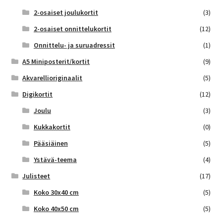
2-osaiset joulukortit
(3)
2-osaiset onnittelukortit
(12)
Onnittelu- ja suruadressit
(1)
A5 Miniposterit/kortit
(9)
Akvarellioriginaalit
(5)
Digikortit
(12)
Joulu
(3)
Kukkakortit
(0)
Pääsiäinen
(5)
Ystävä-teema
(4)
Julisteet
(17)
Koko 30x40 cm
(5)
Koko 40x50 cm
(5)