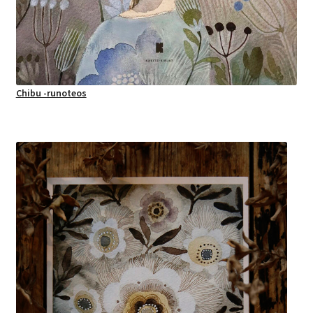
Chibu -runoteos