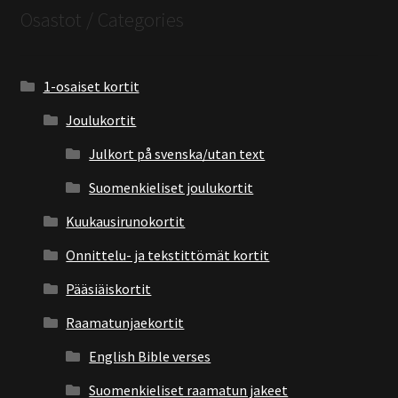
Osastot / Categories
1-osaiset kortit
Joulukortit
Julkort på svenska/utan text
Suomenkieliset joulukortit
Kuukausirunokortit
Onnittelu- ja tekstittömät kortit
Pääsiäiskortit
Raamatunjaekortit
English Bible verses
Suomenkieliset raamatun jakeet