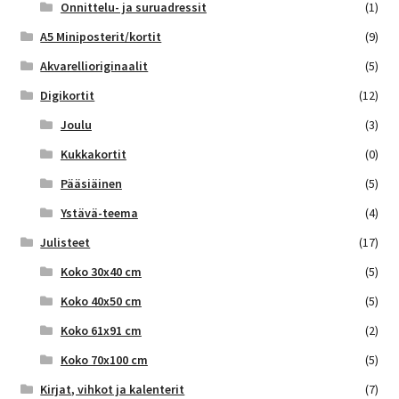
Onnittelu- ja suruadressit
(1)
A5 Miniposterit/kortit
(9)
Akvarellioriginaalit
(5)
Digikortit
(12)
Joulu
(3)
Kukkakortit
(0)
Pääsiäinen
(5)
Ystävä-teema
(4)
Julisteet
(17)
Koko 30x40 cm
(5)
Koko 40x50 cm
(5)
Koko 61x91 cm
(2)
Koko 70x100 cm
(5)
Kirjat, vihkot ja kalenterit
(7)