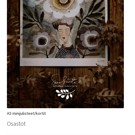
A5 minijulisteet/kortit
Osastot