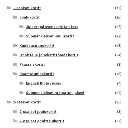
1-osaiset kortit
(71)
Joulukortit
(25)
Julkort på svenska/utan text
(12)
Suomenkieliset joulukortit
(22)
Kuukausirunokortit
(13)
Onnittelu- ja tekstittömät kortit
(14)
Pääsiäiskortit
(3)
Raamatunjaekortit
(18)
English Bible verses
(4)
Suomenkieliset raamatun jakeet
(14)
2-osaiset kortit
(16)
2-osaiset joulukortit
(3)
2-osaiset onnittelukortit
(12)