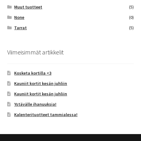
Muut tuotteet
(5)
None
(0)
Tarrat
(5)
Viimeisimmät artikkelit
Kosketa kortilla <3
Kauniit kortit kesän juhliin
Kauniit kortit kesän juhliin
Ystävälle ihanuuksia!
Kalenterituotteet tammialessa!