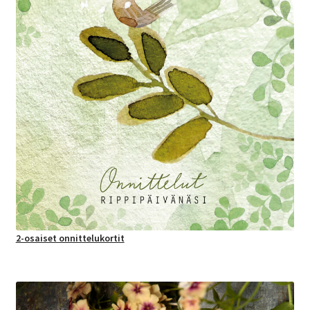
2-osaiset onnittelukortit