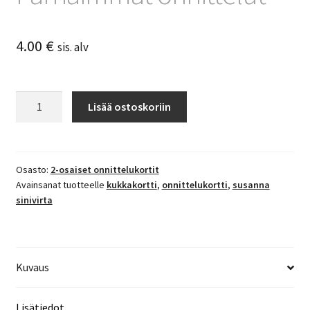
4.00
€
sis. alv
Parhaimmat
Lisää ostoskoriin
onnittelut
määrä
Osasto:
2-osaiset onnittelukortit
Avainsanat tuotteelle
kukkakortti
,
onnittelukortti
,
susanna
sinivirta
Kuvaus
Lisätiedot