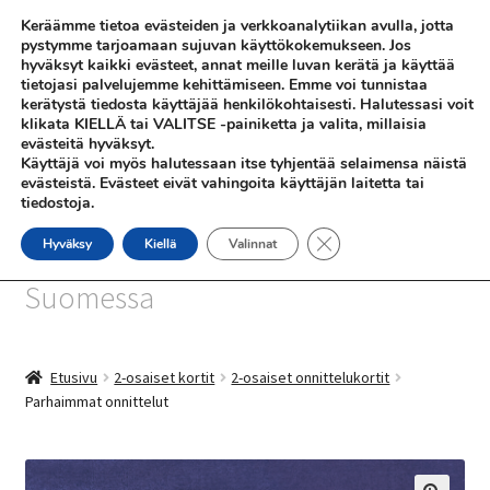
Keräämme tietoa evästeiden ja verkkoanalytiikan avulla, jotta
Siirry
Siirry
pystymme tarjoamaan sujuvan käyttökokemukseen. Jos
Valikko
hyväksyt kaikki evästeet, annat meille luvan kerätä ja käyttää
navigointiin
sisältöön
tietojasi palvelujemme kehittämiseen. Emme voi tunnistaa
kerätystä tiedosta käyttäjää henkilökohtaisesti. Halutessasi voit
klikata KIELLÄ tai VALITSE -painiketta ja valita, millaisia
evästeitä hyväksyt.
Käyttäjä voi myös halutessaan itse tyhjentää selaimensa näistä
evästeistä. Evästeet eivät vahingoita käyttäjän laitetta tai
tiedostoja.
SHOP
Sulje evästebanneri
Hyväksy
Kiellä
Valinnat
SiniSusan kortit painetaan
INFO
Suomessa
REFERENSSEJÄ
Etusivu
2-osaiset kortit
2-osaiset onnittelukortit
Parhaimmat onnittelut