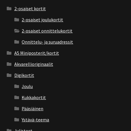
2-osaiset kortit
2-osaiset joulukortit
2-osaiset onnittelukortit
Onnittelu- ja suruadressit
A5 Miniposterit/kortit
Akvarellioriginaalit
Digikortit
Joulu
Kukkakortit
Pääsiäinen
Ystävä-teema
Julisteet