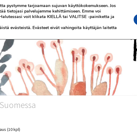
 jotta pystymme tarjoamaan sujuvan käyttökokemukseen. Jos
ttää tietojasi palvelujemme kehittämiseen. Emme voi
 Halutessasi voit klikata KIELLÄ tai VALITSE -painiketta ja
stä evästeistä. Evästeet eivät vahingoita käyttäjän laitetta
n Suomessa
aus (10 kpl)