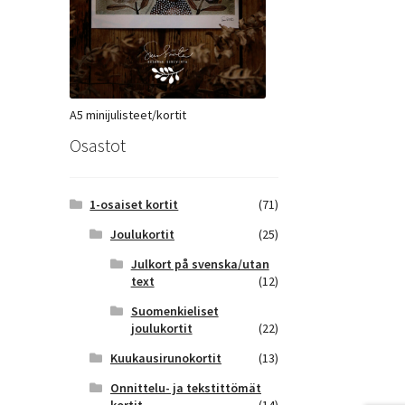
A5 minijulisteet/kortit
Osastot
1-osaiset kortit
(71)
Joulukortit
(25)
Julkort på svenska/utan
text
(12)
Suomenkieliset
joulukortit
(22)
Kuukausirunokortit
(13)
Onnittelu- ja tekstittömät