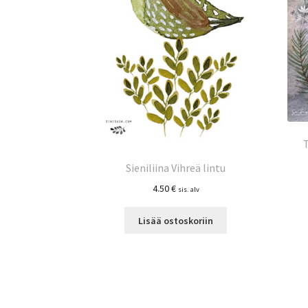
Sieniliina Vihreä lintu
4.50
€
sis. alv
Lisää ostoskoriin