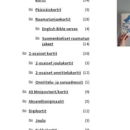
kortit
(14)
Pääsiäiskortit
(3)
Raamatunjaekortit
(18)
English Bible verses
(4)
Suomenkieliset raamatun
jakeet
(14)
2-osaiset kortit
(16)
2-osaiset joulukortit
(3)
2-osaiset onnittelukortit
(12)
Onnittelu- ja suruadressit
(1)
A5 Miniposterit/kortit
(9)
Akvarellioriginaalit
(5)
Digikortit
(12)
Joulu
(3)