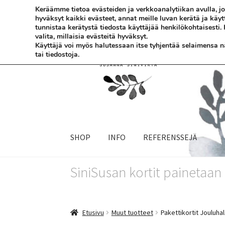
Keräämme tietoa evästeiden ja verkkoanalytiikan avulla,
hyväksyt kaikki evästeet, annat meille luvan kerätä ja käy
Siirry
Siirry
tunnistaa kerätystä tiedosta käyttäjää henkilökohtaisesti.
valita, millaisia evästeitä hyväksyt.
navigointiin
sisältöön
Käyttäjä voi myös halutessaan itse tyhjentää selaimensa näi
tai tiedostoja.
SHOP
INFO
REFERENSSEJÄ
SiniSusan kortit painetaa
Etusivu
Muut tuotteet
Pakettikortit Jouluhal