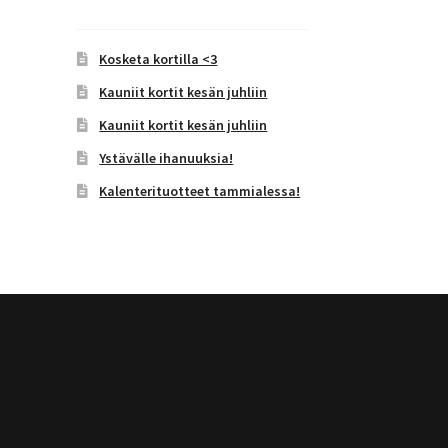
Kosketa kortilla <3
Kauniit kortit kesän juhliin
Kauniit kortit kesän juhliin
Ystävälle ihanuuksia!
Kalenterituotteet tammialessa!