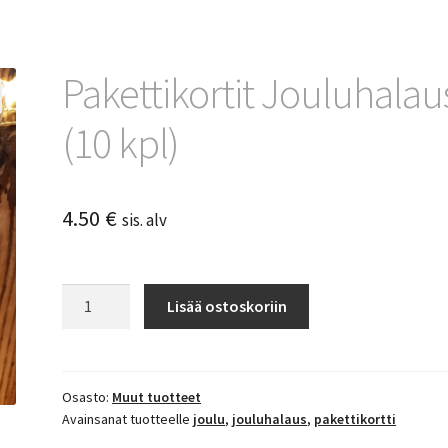
Pakettikortit Jouluhalau
(10 kpl)
4.50
€
sis. alv
Pakettikortit
Lisää ostoskoriin
Jouluhalaus
(10
kpl)
määrä
Osasto:
Muut tuotteet
Avainsanat tuotteelle
joulu
,
jouluhalaus
,
pakettikortti