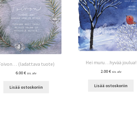
Hei muru…hyvää joulua!
Toivon… (ladattava tuote)
2.00
€
sis. alv
6.00
€
sis. alv
Lisää ostoskoriin
Lisää ostoskoriin