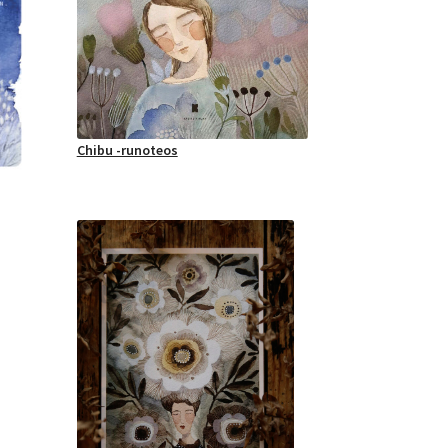
Chibu -runoteos