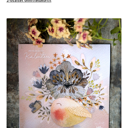
2-osaiset onnittelukortit