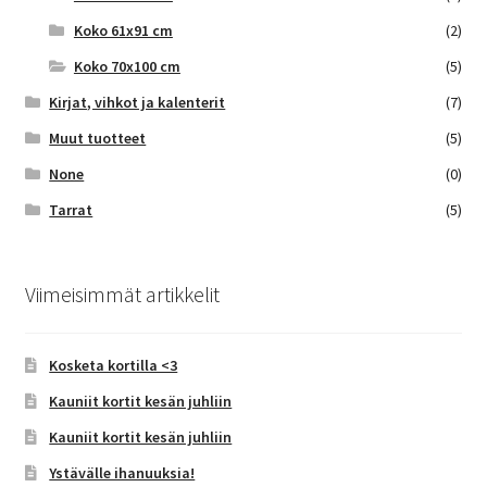
Koko 61x91 cm
(2)
Koko 70x100 cm
(5)
Kirjat, vihkot ja kalenterit
(7)
Muut tuotteet
(5)
None
(0)
Tarrat
(5)
Viimeisimmät artikkelit
Kosketa kortilla <3
Kauniit kortit kesän juhliin
Kauniit kortit kesän juhliin
Ystävälle ihanuuksia!