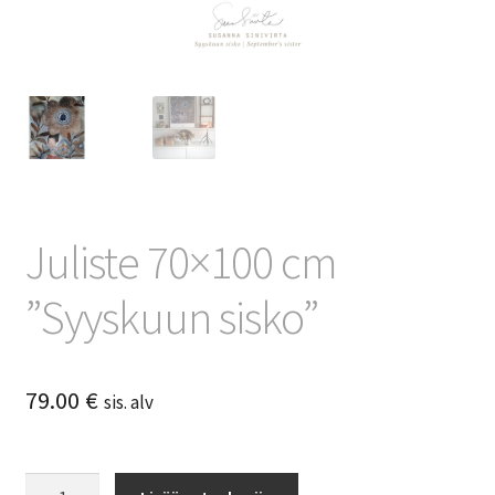
Juliste 70×100 cm
”Syyskuun sisko”
79.00
€
sis. alv
Juliste