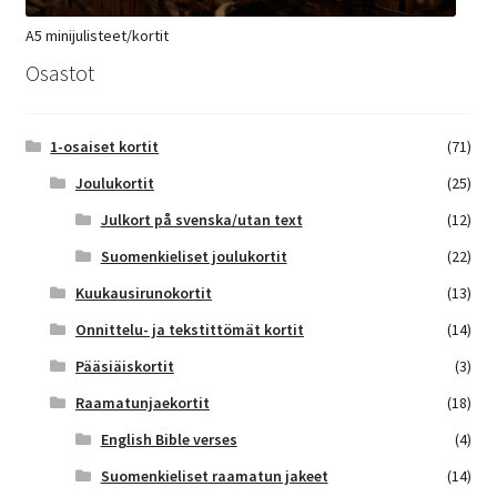
A5 minijulisteet/kortit
Osastot
1-osaiset kortit
(71)
Joulukortit
(25)
Julkort på svenska/utan text
(12)
Suomenkieliset joulukortit
(22)
Kuukausirunokortit
(13)
Onnittelu- ja tekstittömät kortit
(14)
Pääsiäiskortit
(3)
Raamatunjaekortit
(18)
English Bible verses
(4)
Suomenkieliset raamatun jakeet
(14)