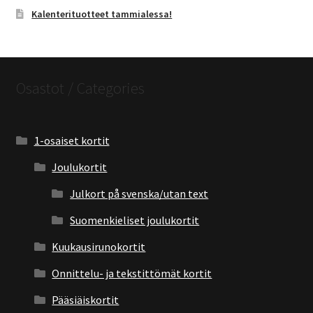
Kalenterituotteet tammialessa!
Osastot / Categories
1-osaiset kortit
Joulukortit
Julkort på svenska/utan text
Suomenkieliset joulukortit
Kuukausirunokortit
Onnittelu- ja tekstittömät kortit
Pääsiäiskortit