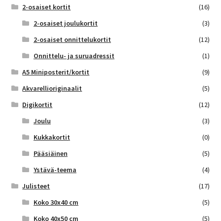
2-osaiset kortit
(16)
2-osaiset joulukortit
(3)
2-osaiset onnittelukortit
(12)
Onnittelu- ja suruadressit
(1)
A5 Miniposterit/kortit
(9)
Akvarellioriginaalit
(5)
Digikortit
(12)
Joulu
(3)
Kukkakortit
(0)
Pääsiäinen
(5)
Ystävä-teema
(4)
Julisteet
(17)
Koko 30x40 cm
(5)
Koko 40x50 cm
(5)