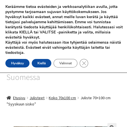
Keräämme tietoa evästeiden ja verkkoanalytiikan avulla, jotta
Siirry
Siirry
pystymme tarjoamaan sujuvan käyttökokemukseen. Jos
Valikko
hyväksyt kaikki evästeet, annat meille luvan kerätä ja käyttää
navigointiin
sisältöön
tietojasi palvelujemme kehittämiseen. Emme voi tunnistaa
kerätystä tiedosta käyttäjää henkilökohtaisesti. Halutessasi voit
klikata KIELLÄ tai VALITSE -painiketta ja valita, millaisia
evästeitä hyväksyt.
Käyttäjä voi myös halutessaan itse tyhjentää selaimensa näistä
evästeistä. Evästeet eivät vahingoita käyttäjän laitetta tai
tiedostoja.
SHOP
Sulje evästebanneri
Hyväksy
Kiellä
Valinnat
SiniSusan kortit painetaan
INFO
Suomessa
REFERENSSEJÄ
Etusivu
Julisteet
Koko 70x100 cm
Juliste 70×100 cm
”Syyskuun sisko”