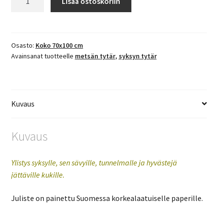
Lisää ostoskoriin
70x100
cm
"Syyskuun
sisko"
Osasto:
Koko 70x100 cm
Avainsanat tuotteelle
metsän tytär
,
syksyn tytär
määrä
Kuvaus
Kuvaus
Ylistys syksylle, sen sävyille, tunnelmalle ja hyvästejä
jättäville kukille.
Juliste on painettu Suomessa korkealaatuiselle paperille.