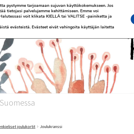
 jotta pystymme tarjoamaan sujuvan käyttökokemukseen. Jos
ttää tietojasi palvelujemme kehittämiseen. Emme voi
 Halutessasi voit klikata KIELLÄ tai VALITSE -painiketta ja
stä evästeistä. Evästeet eivät vahingoita käyttäjän laitetta
n Suomessa
kieliset joulukortit
Joulukranssi