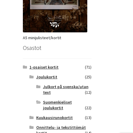
A5 minijulisteet/kortit
Osastot
1-osaiset kortit
(71)
Joulukortit
(25)
Julkort på svenska/utan
text
(12)
Suomenkieliset
joulukortit
(22)
Kuukausirunokortit
(13)
Onnittelu- ja tekstittömät