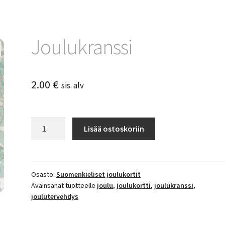
Joulukranssi
2.00
€
sis. alv
Joulukranssi
Lisää ostoskoriin
määrä
Osasto:
Suomenkieliset joulukortit
Avainsanat tuotteelle
joulu
,
joulukortti
,
joulukranssi
,
joulutervehdys