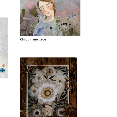
Chibu -runoteos