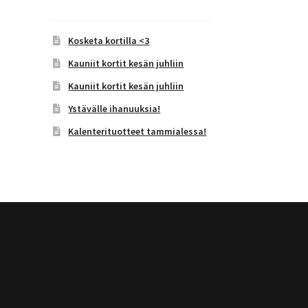
Kosketa kortilla <3
Kauniit kortit kesän juhliin
Kauniit kortit kesän juhliin
Ystävälle ihanuuksia!
Kalenterituotteet tammialessa!