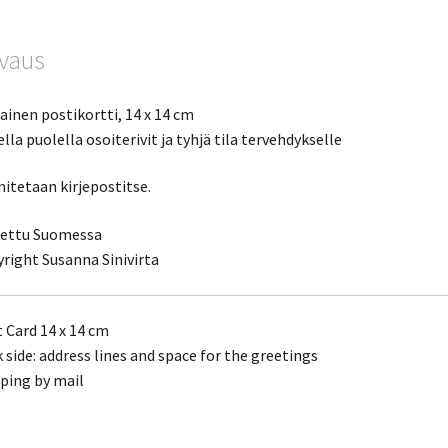
vaus
ainen postikortti, 14 x 14 cm
ella puolella osoiterivit ja tyhjä tila tervehdykselle
itetaan kirjepostitse.
nettu Suomessa
right Susanna Sinivirta
 Card 14 x 14 cm
 side: address lines and space for the greetings
ping by mail