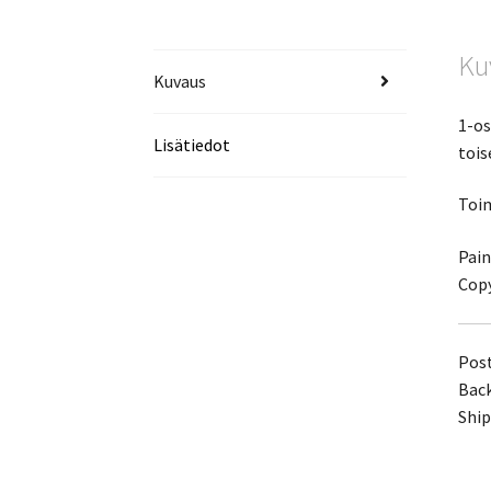
Ku
Kuvaus
1-os
Lisätiedot
tois
Toim
Pai
Copy
Post
Back
Ship