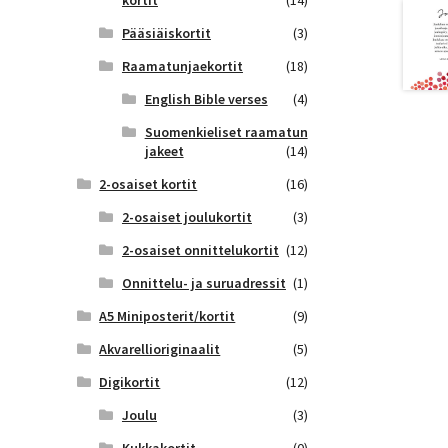
kortit
(14)
Pääsiäiskortit
(3)
Raamatunjaekortit
(18)
English Bible verses
(4)
Suomenkieliset raamatun
jakeet
(14)
2-osaiset kortit
(16)
2-osaiset joulukortit
(3)
2-osaiset onnittelukortit
(12)
Onnittelu- ja suruadressit
(1)
A5 Miniposterit/kortit
(9)
Akvarellioriginaalit
(5)
Digikortit
(12)
Joulu
(3)