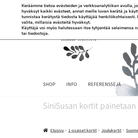
Keräämme tietoa evästeiden ja verkkoanalytiikan avulla,
hyväksyt kaikki evästeet, annat meille luvan kerätä ja käy
Siirry
Siirry
tunnistaa kerätystä tiedosta käyttäjää henkilökohtaisesti.
valita, millaisia evästeitä hyväksyt.
navigointiin
sisältöön
Käyttäjä voi myös halutessaan itse tyhjentää selaimensa näi
tai tiedostoja.
SHOP
INFO
REFERENSSEJÄ
SiniSusan kortit painetaa
Etusivu
1-osaiset kortit
Joulukortit
Suomen