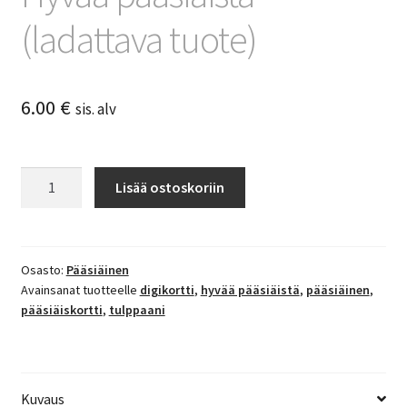
(ladattava tuote)
6.00
€
sis. alv
Hyvää
Lisää ostoskoriin
pääsiäistä
(ladattava
tuote)
määrä
Osasto:
Pääsiäinen
Avainsanat tuotteelle
digikortti
,
hyvää pääsiäistä
,
pääsiäinen
,
pääsiäiskortti
,
tulppaani
Kuvaus