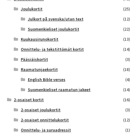
Joulukortit
(25)
Julkort på svenska/utan text
(12)
Suomenkieliset joulukortit
(22)
Kuukausirunokortit
(13)
Onnittelu- ja tekstittömät kortit
(14)
Pääsiäiskortit
(3)
Raamatunjaekortit
(18)
English Bible verses
(4)
Suomenkieliset raamatun jakeet
(14)
2-osaiset kortit
(16)
2-osaiset joulukortit
(3)
2-osaiset onnittelukortit
(12)
Onnittelu- ja suruadressit
(1)