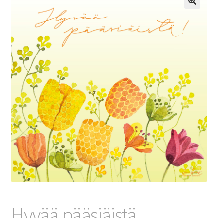
🔍
Hyvää pääsiäistä