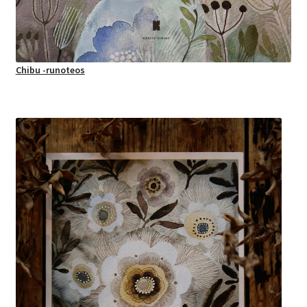
Chibu -runoteos