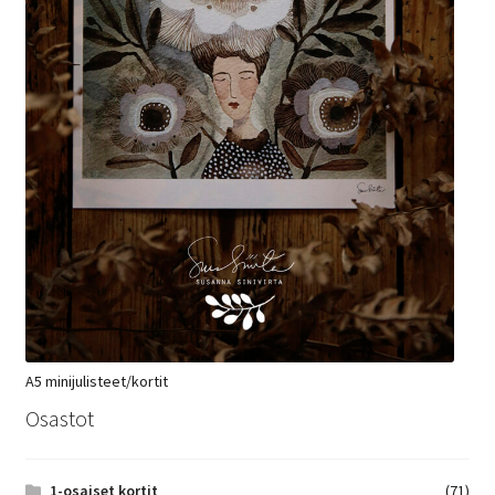
A5 minijulisteet/kortit
Osastot
1-osaiset kortit
(71)