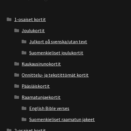
1-osaiset kortit
Joulukortit
Julkort på svenska/utan text
Suomenkieliset joulukortit
Kuukausirunokortit
Onnittelu- ja tekstittömät kortit
Pääsiäiskortit
Raamatunjaekortit
English Bible verses
Suomenkieliset raamatun jakeet
2-osaiset kortit