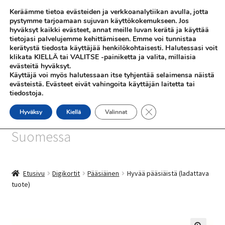
Keräämme tietoa evästeiden ja verkkoanalytiikan avulla, jotta
Siirry
Siirry
pystymme tarjoamaan sujuvan käyttökokemukseen. Jos
Valikko
hyväksyt kaikki evästeet, annat meille luvan kerätä ja käyttää
navigointiin
sisältöön
tietojasi palvelujemme kehittämiseen. Emme voi tunnistaa
kerätystä tiedosta käyttäjää henkilökohtaisesti. Halutessasi voit
klikata KIELLÄ tai VALITSE -painiketta ja valita, millaisia
evästeitä hyväksyt.
Käyttäjä voi myös halutessaan itse tyhjentää selaimensa näistä
evästeistä. Evästeet eivät vahingoita käyttäjän laitetta tai
tiedostoja.
SHOP
Sulje evästebanneri
Hyväksy
Kiellä
Valinnat
SiniSusan kortit painetaan
INFO
Suomessa
REFERENSSEJÄ
Etusivu
Digikortit
Pääsiäinen
Hyvää pääsiäistä (ladattava
tuote)