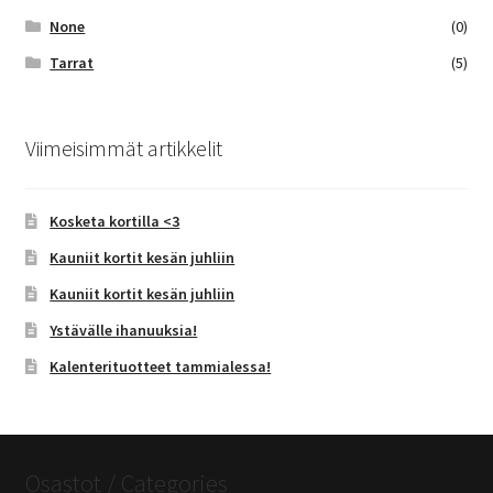
None
(0)
Tarrat
(5)
Viimeisimmät artikkelit
Kosketa kortilla <3
Kauniit kortit kesän juhliin
Kauniit kortit kesän juhliin
Ystävälle ihanuuksia!
Kalenterituotteet tammialessa!
Osastot / Categories