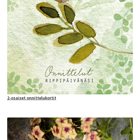
2-osaiset onnittelukortit