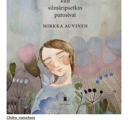
Chibu -runoteos