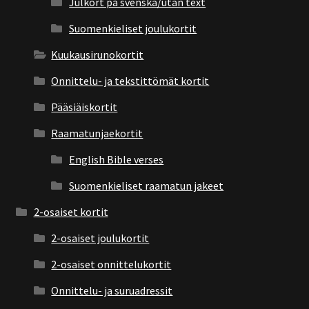
Julkort på svenska/utan text
Suomenkieliset joulukortit
Kuukausirunokortit
Onnittelu- ja tekstittömät kortit
Pääsiäiskortit
Raamatunjaekortit
English Bible verses
Suomenkieliset raamatun jakeet
2-osaiset kortit
2-osaiset joulukortit
2-osaiset onnittelukortit
Onnittelu- ja suruadressit