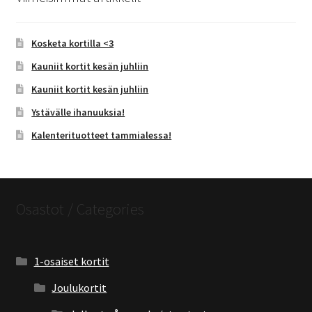
Kosketa kortilla <3
Kauniit kortit kesän juhliin
Kauniit kortit kesän juhliin
Ystävälle ihanuuksia!
Kalenterituotteet tammialessa!
Osastot / Categories
1-osaiset kortit
Joulukortit