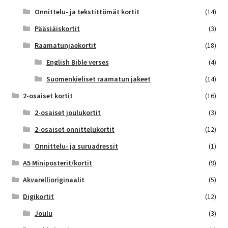
Onnittelu- ja tekstittömät kortit
(14)
Pääsiäiskortit
(3)
Raamatunjaekortit
(18)
English Bible verses
(4)
Suomenkieliset raamatun jakeet
(14)
2-osaiset kortit
(16)
2-osaiset joulukortit
(3)
2-osaiset onnittelukortit
(12)
Onnittelu- ja suruadressit
(1)
A5 Miniposterit/kortit
(9)
Akvarellioriginaalit
(5)
Digikortit
(12)
Joulu
(3)