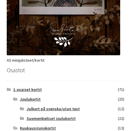
A5 minijulisteet/kortit
Osastot
1-osaiset kortit
(71)
Joulukortit
(25)
Julkort på svenska/utan text
(12)
Suomenkieliset joulukortit
(22)
Kuukausirunokortit
(13)