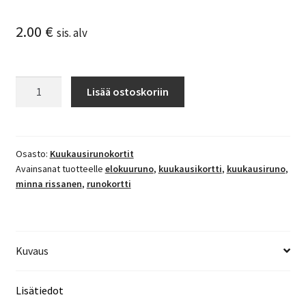
2.00
€
sis. alv
Elokuu
Lisää ostoskoriin
määrä
Osasto:
Kuukausirunokortit
Avainsanat tuotteelle
elokuuruno
,
kuukausikortti
,
kuukausiruno
,
minna rissanen
,
runokortti
Kuvaus
Lisätiedot