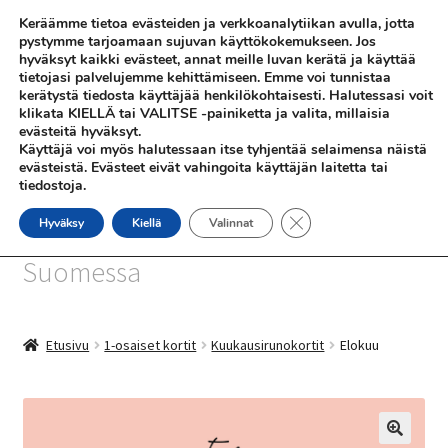
Keräämme tietoa evästeiden ja verkkoanalytiikan avulla, jotta
Siirry
Siirry
pystymme tarjoamaan sujuvan käyttökokemukseen. Jos
Valikko
hyväksyt kaikki evästeet, annat meille luvan kerätä ja käyttää
navigointiin
sisältöön
tietojasi palvelujemme kehittämiseen. Emme voi tunnistaa
kerätystä tiedosta käyttäjää henkilökohtaisesti. Halutessasi voit
klikata KIELLÄ tai VALITSE -painiketta ja valita, millaisia
evästeitä hyväksyt.
Käyttäjä voi myös halutessaan itse tyhjentää selaimensa näistä
evästeistä. Evästeet eivät vahingoita käyttäjän laitetta tai
tiedostoja.
SHOP
Sulje evästebanneri
Hyväksy
Kiellä
Valinnat
SiniSusan kortit painetaan
INFO
Suomessa
REFERENSSEJÄ
Etusivu
1-osaiset kortit
Kuukausirunokortit
Elokuu