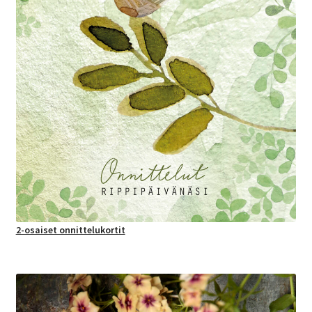
2-osaiset onnittelukortit