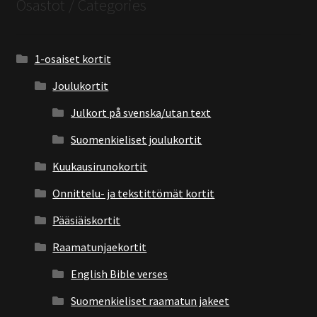
Osastot / Categories
1-osaiset kortit
Joulukortit
Julkort på svenska/utan text
Suomenkieliset joulukortit
Kuukausirunokortit
Onnittelu- ja tekstittömät kortit
Pääsiäiskortit
Raamatunjaekortit
English Bible verses
Suomenkieliset raamatun jakeet