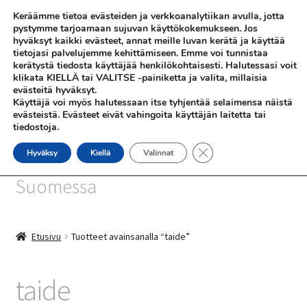
Keräämme tietoa evästeiden ja verkkoanalytiikan avulla, jotta
Siirry
Siirry
pystymme tarjoamaan sujuvan käyttökokemukseen. Jos
Valikko
hyväksyt kaikki evästeet, annat meille luvan kerätä ja käyttää
navigointiin
sisältöön
tietojasi palvelujemme kehittämiseen. Emme voi tunnistaa
kerätystä tiedosta käyttäjää henkilökohtaisesti. Halutessasi voit
klikata KIELLÄ tai VALITSE -painiketta ja valita, millaisia
evästeitä hyväksyt.
Käyttäjä voi myös halutessaan itse tyhjentää selaimensa näistä
evästeistä. Evästeet eivät vahingoita käyttäjän laitetta tai
tiedostoja.
SHOP
Sulje evästebanneri
Hyväksy
Kiellä
Valinnat
SiniSusan kortit painetaan
INFO
Suomessa
REFERENSSEJÄ
Etusivu
Tuotteet avainsanalla “taide”
taide