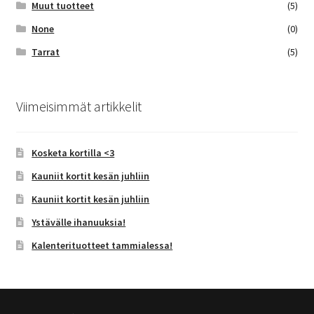
Muut tuotteet
(5)
None
(0)
Tarrat
(5)
Viimeisimmät artikkelit
Kosketa kortilla <3
Kauniit kortit kesän juhliin
Kauniit kortit kesän juhliin
Ystävälle ihanuuksia!
Kalenterituotteet tammialessa!