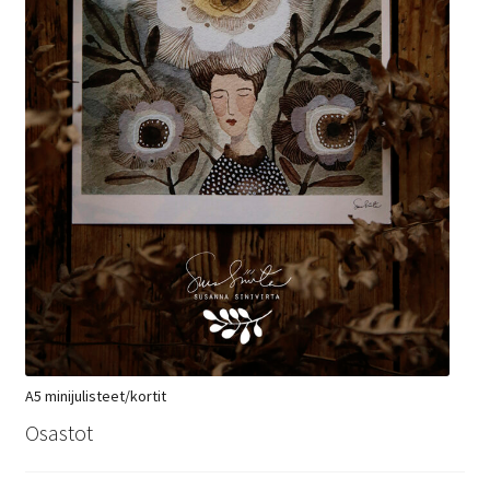
A5 minijulisteet/kortit
Osastot