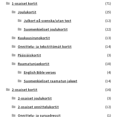
1-osaiset kortit
(71)
Joulukortit
(25)
Julkort på svenska/utan text
(12)
Suomenkieliset joulukortit
(22)
Kuukausirunokortit
(13)
Onnittelu- ja tekstittömät kortit
(14)
Pääsiäiskortit
(3)
Raamatunjaekortit
(18)
English Bible verses
(4)
Suomenkieliset raamatun jakeet
(14)
2-osaiset kortit
(16)
2-osaiset joulukortit
(3)
2-osaiset onnittelukortit
(12)
Onnittelu- ja suruadressit
(1)