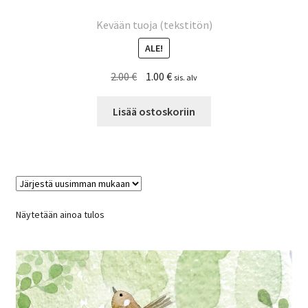
Kevään tuoja (tekstitön)
ALE!
Alkuperäinen
Nykyinen
2.00
€
1.00
€
sis. alv
hinta
hinta
oli:
on:
Lisää ostoskoriin
2.00 €.
1.00 €.
Näytetään ainoa tulos