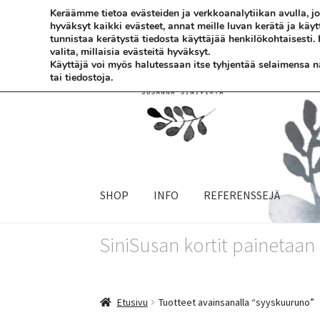
Keräämme tietoa evästeiden ja verkkoanalytiikan avulla,
hyväksyt kaikki evästeet, annat meille luvan kerätä ja käy
Siirry
Siirry
tunnistaa kerätystä tiedosta käyttäjää henkilökohtaisesti.
valita, millaisia evästeitä hyväksyt.
navigointiin
sisältöön
Käyttäjä voi myös halutessaan itse tyhjentää selaimensa näi
tai tiedostoja.
SHOP
INFO
REFERENSSEJÄ
SiniSusan kortit painetaa
Etusivu
Tuotteet avainsanalla “syyskuuruno”