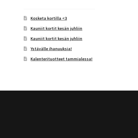
Kosketa kortilla <3
Kauniit kortit kesän juhliin
Kauniit kortit kesän juhliin
Ystävälle ihanuuksia!
Kalenterituotteet tammialessa!