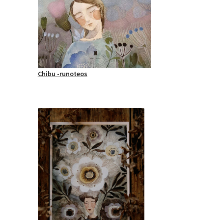
Chibu -runoteos