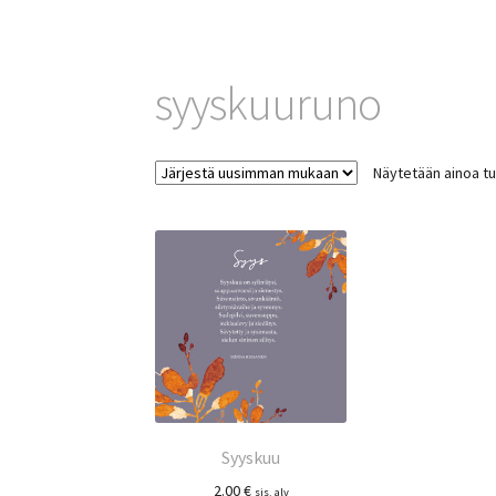
syyskuuruno
Näytetään ainoa tu
Syyskuu
2.00
€
sis. alv