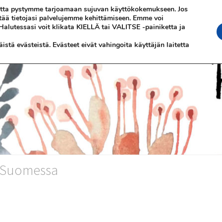
 jotta pystymme tarjoamaan sujuvan käyttökokemukseen. Jos
ttää tietojasi palvelujemme kehittämiseen. Emme voi
 Halutessasi voit klikata KIELLÄ tai VALITSE -painiketta ja
stä evästeistä. Evästeet eivät vahingoita käyttäjän laitetta
n Suomessa