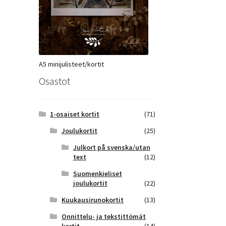
A5 minijulisteet/kortit
Osastot
1-osaiset kortit
(71)
Joulukortit
(25)
Julkort på svenska/utan
text
(12)
Suomenkieliset
joulukortit
(22)
Kuukausirunokortit
(13)
Onnittelu- ja tekstittömät