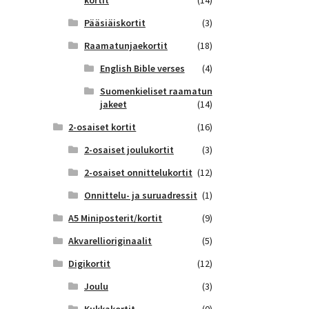
kortit
(14)
Pääsiäiskortit
(3)
Raamatunjaekortit
(18)
English Bible verses
(4)
Suomenkieliset raamatun
jakeet
(14)
2-osaiset kortit
(16)
2-osaiset joulukortit
(3)
2-osaiset onnittelukortit
(12)
Onnittelu- ja suruadressit
(1)
A5 Miniposterit/kortit
(9)
Akvarellioriginaalit
(5)
Digikortit
(12)
Joulu
(3)