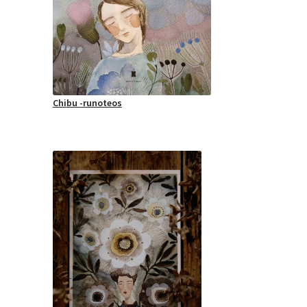
Chibu -runoteos