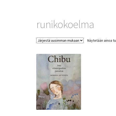
runikokoelma
Näytetään ainoa tu