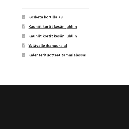
Kosketa kortilla <3
Kauniit kortit kesän juhliin
Kauniit kortit kesän juhliin
Ystävälle ihanuuksia!
Kalenterituotteet tammialessa!