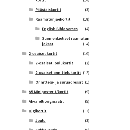
kortit
(14)
Pääsiäiskortit
(3)
Raamatunjaekortit
(18)
English Bible verses
(4)
Suomenkieliset raamatun
jakeet
(14)
2-osaiset kortit
(16)
2-osaiset joulukortit
(3)
2-osaiset onnittelukortit
(12)
Onnittelu- ja suruadressit
(1)
A5 Miniposterit/kortit
(9)
Akvarellioriginaalit
(5)
Digikortit
(12)
Joulu
(3)