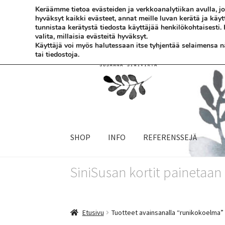
Keräämme tietoa evästeiden ja verkkoanalytiikan avulla,
hyväksyt kaikki evästeet, annat meille luvan kerätä ja käy
Siirry
Siirry
tunnistaa kerätystä tiedosta käyttäjää henkilökohtaisesti.
valita, millaisia evästeitä hyväksyt.
navigointiin
sisältöön
Käyttäjä voi myös halutessaan itse tyhjentää selaimensa näi
tai tiedostoja.
SHOP
INFO
REFERENSSEJÄ
SiniSusan kortit painetaa
Etusivu
Tuotteet avainsanalla “runikokoelma”