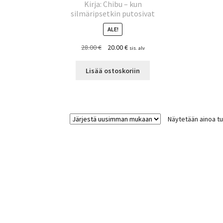
Kirja: Chibu – kun
silmäripsetkin putosivat
ALE!
Alkuperäinen
Nykyinen
28.00
€
20.00
€
sis. alv
hinta
hinta
oli:
on:
Lisää ostoskoriin
28.00 €.
20.00 €.
Näytetään ainoa tu