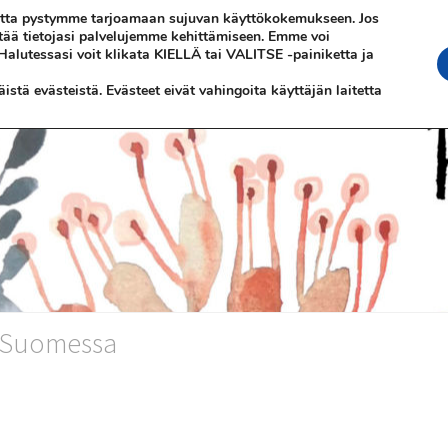
 jotta pystymme tarjoamaan sujuvan käyttökokemukseen. Jos
ttää tietojasi palvelujemme kehittämiseen. Emme voi
 Halutessasi voit klikata KIELLÄ tai VALITSE -painiketta ja
stä evästeistä. Evästeet eivät vahingoita käyttäjän laitetta
n Suomessa