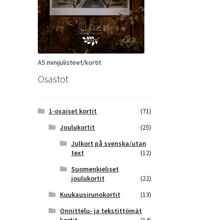
A5 minijulisteet/kortit
Osastot
1-osaiset kortit
(71)
Joulukortit
(25)
Julkort på svenska/utan
text
(12)
Suomenkieliset
joulukortit
(22)
Kuukausirunokortit
(13)
Onnittelu- ja tekstittömät