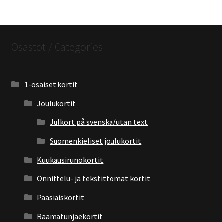
Osastot / Categories
1-osaiset kortit
Joulukortit
Julkort på svenska/utan text
Suomenkieliset joulukortit
Kuukausirunokortit
Onnittelu- ja tekstittömät kortit
Pääsiäiskortit
Raamatunjaekortit