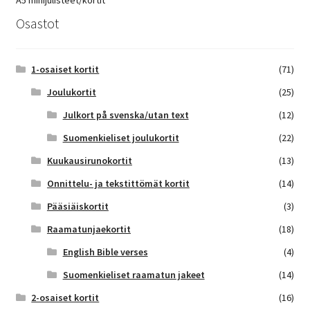
A5 minijulisteet/kortit
Osastot
1-osaiset kortit
(71)
Joulukortit
(25)
Julkort på svenska/utan text
(12)
Suomenkieliset joulukortit
(22)
Kuukausirunokortit
(13)
Onnittelu- ja tekstittömät kortit
(14)
Pääsiäiskortit
(3)
Raamatunjaekortit
(18)
English Bible verses
(4)
Suomenkieliset raamatun jakeet
(14)
2-osaiset kortit
(16)