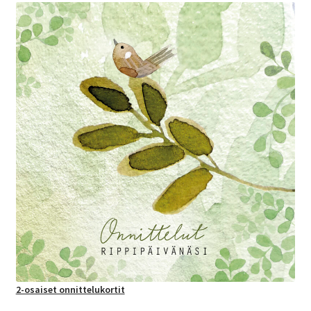
2-osaiset onnittelukortit