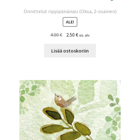
Onnittelut rippipäivänäsi (Oksa, 2-osainen)
ALE!
Alkuperäinen
Nykyinen
4.00
€
2.50
€
sis. alv
hinta
hinta
oli:
on:
Lisää ostoskoriin
4.00 €.
2.50 €.