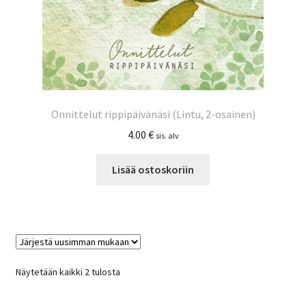
Onnittelut rippipäivänäsi (Lintu, 2-osainen)
4.00
€
sis. alv
Lisää ostoskoriin
Sorted
Näytetään kaikki 2 tulosta
by
latest