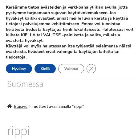
Keräämme tietoa evästeiden ja verkkoanalytiikan avulla, jotta
Siirry
Siirry
pystymme tarjoamaan sujuvan käyttökokemukseen. Jos
Valikko
hyväksyt kaikki evästeet, annat meille luvan kerätä ja käyttää
navigointiin
sisältöön
tietojasi palvelujemme kehittämiseen. Emme voi tunnistaa
kerätystä tiedosta käyttäjää henkilökohtaisesti. Halutessasi voit
klikata KIELLÄ tai VALITSE -painiketta ja valita, millaisia
evästeitä hyväksyt.
Käyttäjä voi myös halutessaan itse tyhjentää selaimensa näistä
evästeistä. Evästeet eivät vahingoita käyttäjän laitetta tai
tiedostoja.
SHOP
Sulje evästebanneri
Hyväksy
Kiellä
Valinnat
SiniSusan kortit painetaan
INFO
Suomessa
REFERENSSEJÄ
Etusivu
Tuotteet avainsanalla “rippi”
rippi