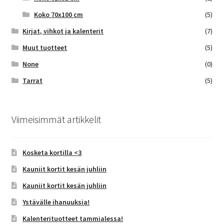
Koko 70x100 cm
(5)
Kirjat, vihkot ja kalenterit
(7)
Muut tuotteet
(5)
None
(0)
Tarrat
(5)
Viimeisimmät artikkelit
Kosketa kortilla <3
Kauniit kortit kesän juhliin
Kauniit kortit kesän juhliin
Ystävälle ihanuuksia!
Kalenterituotteet tammialessa!