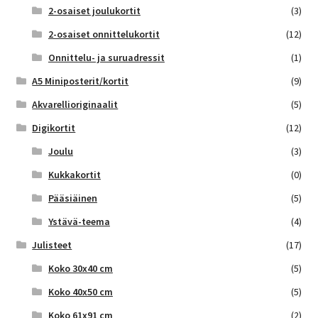
2-osaiset joulukortit
(3)
2-osaiset onnittelukortit
(12)
Onnittelu- ja suruadressit
(1)
A5 Miniposterit/kortit
(9)
Akvarellioriginaalit
(5)
Digikortit
(12)
Joulu
(3)
Kukkakortit
(0)
Pääsiäinen
(5)
Ystävä-teema
(4)
Julisteet
(17)
Koko 30x40 cm
(5)
Koko 40x50 cm
(5)
Koko 61x91 cm
(2)