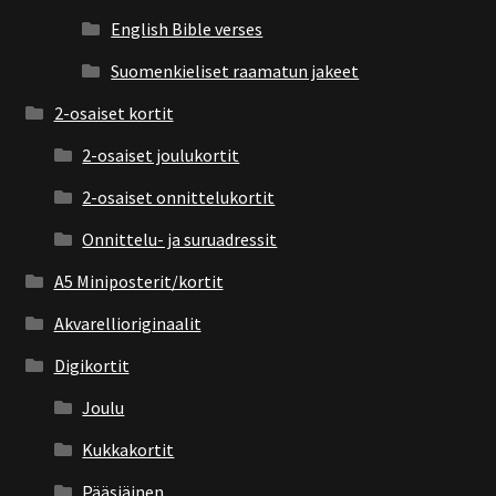
English Bible verses
Suomenkieliset raamatun jakeet
2-osaiset kortit
2-osaiset joulukortit
2-osaiset onnittelukortit
Onnittelu- ja suruadressit
A5 Miniposterit/kortit
Akvarellioriginaalit
Digikortit
Joulu
Kukkakortit
Pääsiäinen