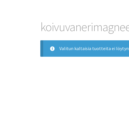
koivuvanerimagnee
Valitun kaltaisia tuotteita ei löytyn