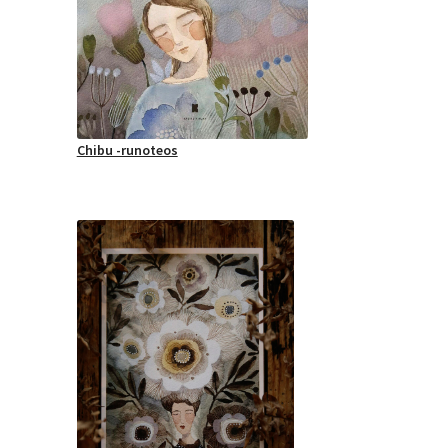
Chibu -runoteos