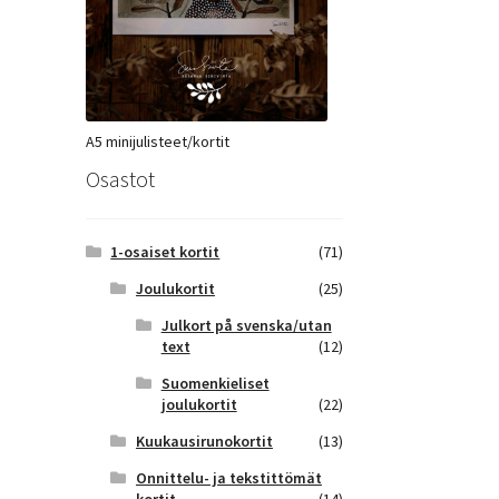
A5 minijulisteet/kortit
Osastot
1-osaiset kortit
(71)
Joulukortit
(25)
Julkort på svenska/utan
text
(12)
Suomenkieliset
joulukortit
(22)
Kuukausirunokortit
(13)
Onnittelu- ja tekstittömät