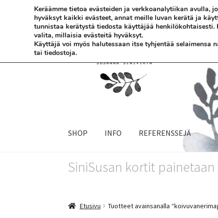
Keräämme tietoa evästeiden ja verkkoanalytiikan avulla,
hyväksyt kaikki evästeet, annat meille luvan kerätä ja käy
Siirry
Siirry
tunnistaa kerätystä tiedosta käyttäjää henkilökohtaisesti.
valita, millaisia evästeitä hyväksyt.
navigointiin
sisältöön
Käyttäjä voi myös halutessaan itse tyhjentää selaimensa näi
tai tiedostoja.
SHOP
INFO
REFERENSSEJÄ
SiniSusan kortit painetaa
Etusivu
Tuotteet avainsanalla “koivuvanerima