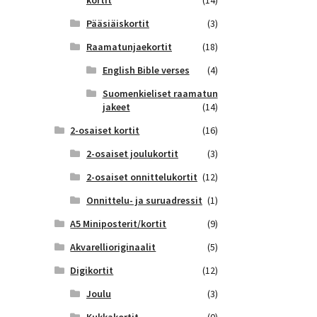
kortit
(14)
Pääsiäiskortit
(3)
Raamatunjaekortit
(18)
English Bible verses
(4)
Suomenkieliset raamatun
jakeet
(14)
2-osaiset kortit
(16)
2-osaiset joulukortit
(3)
2-osaiset onnittelukortit
(12)
Onnittelu- ja suruadressit
(1)
A5 Miniposterit/kortit
(9)
Akvarellioriginaalit
(5)
Digikortit
(12)
Joulu
(3)