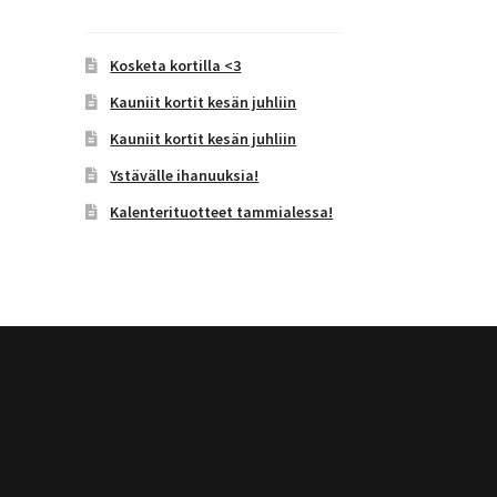
Kosketa kortilla <3
Kauniit kortit kesän juhliin
Kauniit kortit kesän juhliin
Ystävälle ihanuuksia!
Kalenterituotteet tammialessa!