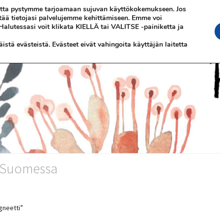
 jotta pystymme tarjoamaan sujuvan käyttökokemukseen. Jos
ttää tietojasi palvelujemme kehittämiseen. Emme voi
 Halutessasi voit klikata KIELLÄ tai VALITSE -painiketta ja
stä evästeistä. Evästeet eivät vahingoita käyttäjän laitetta
n Suomessa
gneetti”