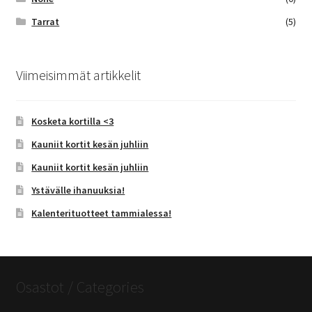
Tarrat
(5)
Viimeisimmät artikkelit
Kosketa kortilla <3
Kauniit kortit kesän juhliin
Kauniit kortit kesän juhliin
Ystävälle ihanuuksia!
Kalenterituotteet tammialessa!
Osastot / Categories