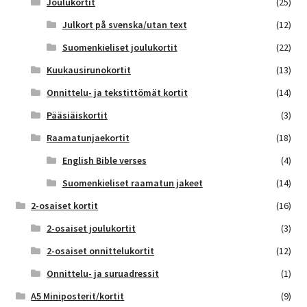
Joulukortit
(25)
Julkort på svenska/utan text
(12)
Suomenkieliset joulukortit
(22)
Kuukausirunokortit
(13)
Onnittelu- ja tekstittömät kortit
(14)
Pääsiäiskortit
(3)
Raamatunjaekortit
(18)
English Bible verses
(4)
Suomenkieliset raamatun jakeet
(14)
2-osaiset kortit
(16)
2-osaiset joulukortit
(3)
2-osaiset onnittelukortit
(12)
Onnittelu- ja suruadressit
(1)
A5 Miniposterit/kortit
(9)