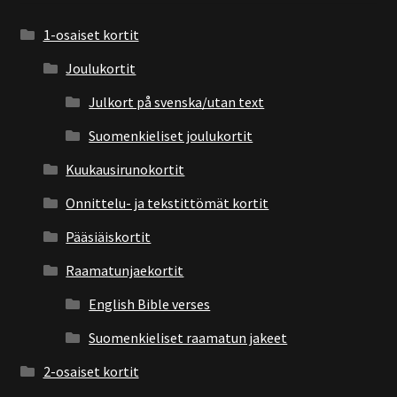
1-osaiset kortit
Joulukortit
Julkort på svenska/utan text
Suomenkieliset joulukortit
Kuukausirunokortit
Onnittelu- ja tekstittömät kortit
Pääsiäiskortit
Raamatunjaekortit
English Bible verses
Suomenkieliset raamatun jakeet
2-osaiset kortit