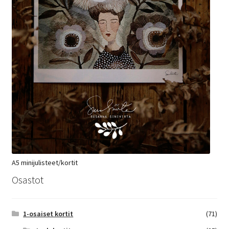
A5 minijulisteet/kortit
Osastot
1-osaiset kortit
(71)