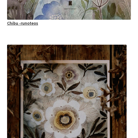
Chibu -runoteos