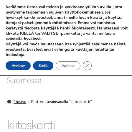
Keräämme tietoa evästeiden ja verkkoanalytiikan avulla, jotta
Siirry
Siirry
pystymme tarjoamaan sujuvan käyttökokemukseen. Jos
Valikko
hyväksyt kaikki evästeet, annat meille luvan kerätä ja käyttää
navigointiin
sisältöön
tietojasi palvelujemme kehittämiseen. Emme voi tunnistaa
kerätystä tiedosta käyttäjää henkilökohtaisesti. Halutessasi voit
klikata KIELLÄ tai VALITSE -painiketta ja valita, millaisia
evästeitä hyväksyt.
Käyttäjä voi myös halutessaan itse tyhjentää selaimensa näistä
evästeistä. Evästeet eivät vahingoita käyttäjän laitetta tai
tiedostoja.
SHOP
Sulje evästebanneri
Hyväksy
Kiellä
Valinnat
SiniSusan kortit painetaan
INFO
Suomessa
REFERENSSEJÄ
Etusivu
Tuotteet avainsanalla “kiitoskortti”
kiitoskortti