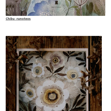
Chibu -runoteos