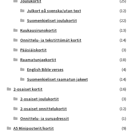
Joulukortit
(25)
Julkort på svenska/utan text
(12)
Suomenkieliset joulukortit
(22)
Kuukausirunokortit
(13)
Onnittelu- ja tekstittömät kortit
(14)
Pääsiäiskortit
(3)
Raamatunjaekortit
(18)
English Bible verses
(4)
Suomenkieliset raamatun jakeet
(14)
2-osaiset kortit
(16)
2-osaiset joulukortit
(3)
2-osaiset onnittelukortit
(12)
Onnittelu- ja suruadressit
(1)
A5 Miniposterit/kortit
(9)