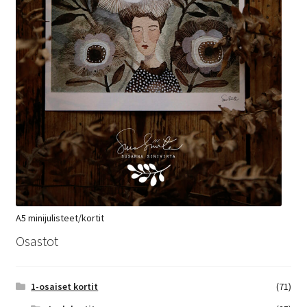
A5 minijulisteet/kortit
Osastot
1-osaiset kortit
(71)