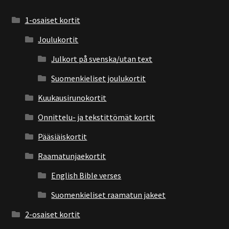
1-osaiset kortit
Joulukortit
Julkort på svenska/utan text
Suomenkieliset joulukortit
Kuukausirunokortit
Onnittelu- ja tekstittömät kortit
Pääsiäiskortit
Raamatunjaekortit
English Bible verses
Suomenkieliset raamatun jakeet
2-osaiset kortit