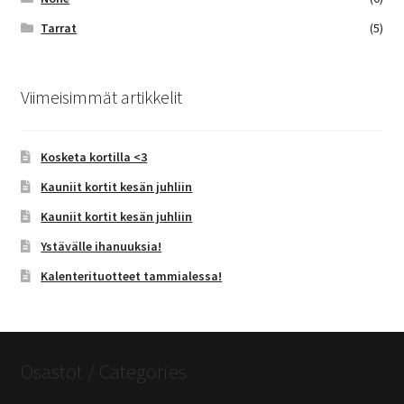
Tarrat
(5)
Viimeisimmät artikkelit
Kosketa kortilla <3
Kauniit kortit kesän juhliin
Kauniit kortit kesän juhliin
Ystävälle ihanuuksia!
Kalenterituotteet tammialessa!
Osastot / Categories