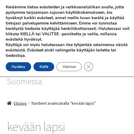
Keräämme tietoa evästeiden ja verkkoanalytiikan avulla, jotta
Siirry
Siirry
pystymme tarjoamaan sujuvan käyttökokemukseen. Jos
Valikko
hyväksyt kaikki evästeet, annat meille luvan kerätä ja käyttää
navigointiin
sisältöön
tietojasi palvelujemme kehittämiseen. Emme voi tunnistaa
kerätystä tiedosta käyttäjää henkilökohtaisesti. Halutessasi voit
klikata KIELLÄ tai VALITSE -painiketta ja valita, millaisia
evästeitä hyväksyt.
Käyttäjä voi myös halutessaan itse tyhjentää selaimensa näistä
evästeistä. Evästeet eivät vahingoita käyttäjän laitetta tai
tiedostoja.
SHOP
Sulje evästebanneri
Hyväksy
Kiellä
Valinnat
SiniSusan kortit painetaan
INFO
Suomessa
REFERENSSEJÄ
Etusivu
Tuotteet avainsanalla “kevään lapsi”
kevään lapsi