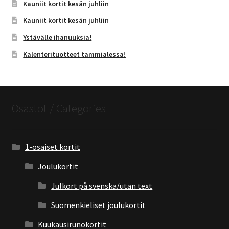
Kauniit kortit kesän juhliin
Kauniit kortit kesän juhliin
Ystävälle ihanuuksia!
Kalenterituotteet tammialessa!
Osastot / Categories
1-osaiset kortit
Joulukortit
Julkort på svenska/utan text
Suomenkieliset joulukortit
Kuukausirunokortit