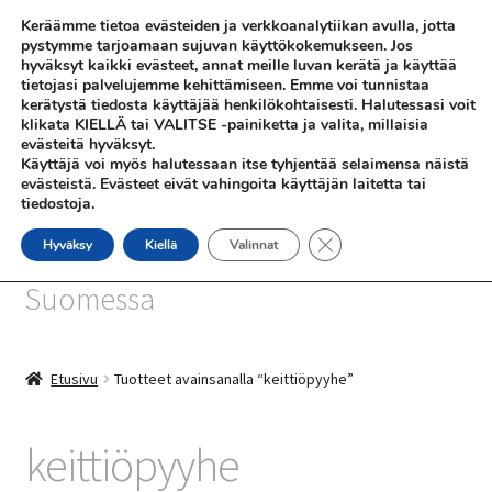
Keräämme tietoa evästeiden ja verkkoanalytiikan avulla, jotta
Siirry
Siirry
pystymme tarjoamaan sujuvan käyttökokemukseen. Jos
Valikko
hyväksyt kaikki evästeet, annat meille luvan kerätä ja käyttää
navigointiin
sisältöön
tietojasi palvelujemme kehittämiseen. Emme voi tunnistaa
kerätystä tiedosta käyttäjää henkilökohtaisesti. Halutessasi voit
klikata KIELLÄ tai VALITSE -painiketta ja valita, millaisia
evästeitä hyväksyt.
Käyttäjä voi myös halutessaan itse tyhjentää selaimensa näistä
evästeistä. Evästeet eivät vahingoita käyttäjän laitetta tai
tiedostoja.
SHOP
Sulje evästebanneri
Hyväksy
Kiellä
Valinnat
SiniSusan kortit painetaan
INFO
Suomessa
REFERENSSEJÄ
Etusivu
Tuotteet avainsanalla “keittiöpyyhe”
keittiöpyyhe