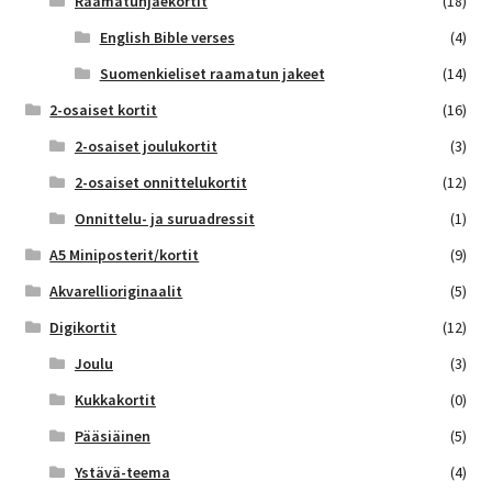
Raamatunjaekortit
(18)
English Bible verses
(4)
Suomenkieliset raamatun jakeet
(14)
2-osaiset kortit
(16)
2-osaiset joulukortit
(3)
2-osaiset onnittelukortit
(12)
Onnittelu- ja suruadressit
(1)
A5 Miniposterit/kortit
(9)
Akvarellioriginaalit
(5)
Digikortit
(12)
Joulu
(3)
Kukkakortit
(0)
Pääsiäinen
(5)
Ystävä-teema
(4)