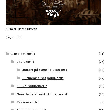
A5 minijulisteet/kortit
Osastot
1-osaiset kortit
(71)
Joulukortit
(25)
Julkort på svenska/utan text
(12)
Suomenkieliset joulukortit
(22)
Kuukausirunokortit
(13)
Onnittelu- ja tekstittömät kortit
(14)
Pääsiäiskortit
(3)