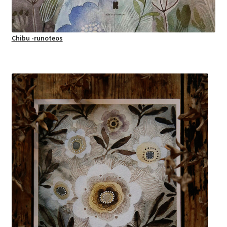
Chibu -runoteos