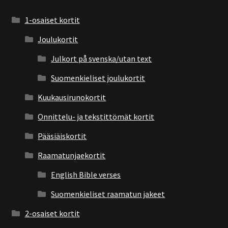
1-osaiset kortit
Joulukortit
Julkort på svenska/utan text
Suomenkieliset joulukortit
Kuukausirunokortit
Onnittelu- ja tekstittömät kortit
Pääsiäiskortit
Raamatunjaekortit
English Bible verses
Suomenkieliset raamatun jakeet
2-osaiset kortit