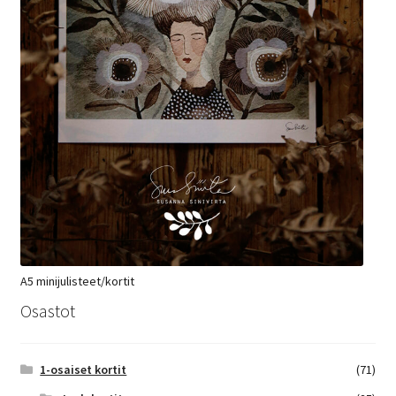
A5 minijulisteet/kortit
Osastot
1-osaiset kortit
(71)