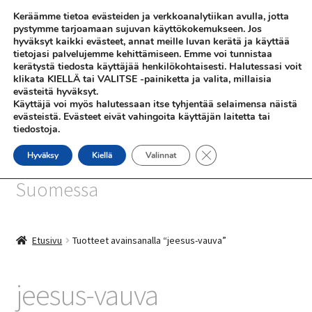
Keräämme tietoa evästeiden ja verkkoanalytiikan avulla, jotta
Siirry
Siirry
pystymme tarjoamaan sujuvan käyttökokemukseen. Jos
Valikko
hyväksyt kaikki evästeet, annat meille luvan kerätä ja käyttää
navigointiin
sisältöön
tietojasi palvelujemme kehittämiseen. Emme voi tunnistaa
kerätystä tiedosta käyttäjää henkilökohtaisesti. Halutessasi voit
klikata KIELLÄ tai VALITSE -painiketta ja valita, millaisia
evästeitä hyväksyt.
Käyttäjä voi myös halutessaan itse tyhjentää selaimensa näistä
evästeistä. Evästeet eivät vahingoita käyttäjän laitetta tai
tiedostoja.
SHOP
Sulje evästebanneri
Hyväksy
Kiellä
Valinnat
SiniSusan kortit painetaan
INFO
Suomessa
REFERENSSEJÄ
Etusivu
Tuotteet avainsanalla “jeesus-vauva”
jeesus-vauva