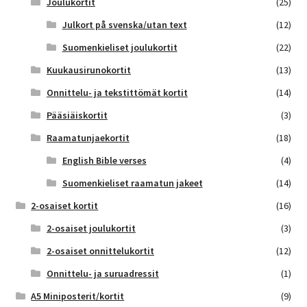
Joulukortit
(25)
Julkort på svenska/utan text
(12)
Suomenkieliset joulukortit
(22)
Kuukausirunokortit
(13)
Onnittelu- ja tekstittömät kortit
(14)
Pääsiäiskortit
(3)
Raamatunjaekortit
(18)
English Bible verses
(4)
Suomenkieliset raamatun jakeet
(14)
2-osaiset kortit
(16)
2-osaiset joulukortit
(3)
2-osaiset onnittelukortit
(12)
Onnittelu- ja suruadressit
(1)
A5 Miniposterit/kortit
(9)