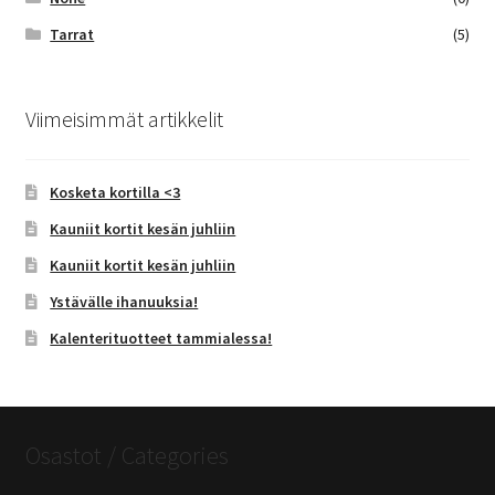
Tarrat
(5)
Viimeisimmät artikkelit
Kosketa kortilla <3
Kauniit kortit kesän juhliin
Kauniit kortit kesän juhliin
Ystävälle ihanuuksia!
Kalenterituotteet tammialessa!
Osastot / Categories