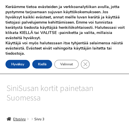
Keräämme tietoa evästeiden ja verkkoanalytiikan avulla, jotta
Siirry
Siirry
pystymme tarjoamaan sujuvan käyttökokemukseen. Jos
Valikko
hyväksyt kaikki evästeet, annat meille luvan kerätä ja käyttää
navigointiin
sisältöön
tietojasi palvelujemme kehittämiseen. Emme voi tunnistaa
kerätystä tiedosta käyttäjää henkilökohtaisesti. Halutessasi voit
klikata KIELLÄ tai VALITSE -painiketta ja valita, millaisia
evästeitä hyväksyt.
Käyttäjä voi myös halutessaan itse tyhjentää selaimensa näistä
evästeistä. Evästeet eivät vahingoita käyttäjän laitetta tai
tiedostoja.
SHOP
Sulje evästebanneri
Hyväksy
Kiellä
Valinnat
INFO
SiniSusan kortit painetaan
REFERENSSEJÄ
Suomessa
Etusivu
Sivu 3