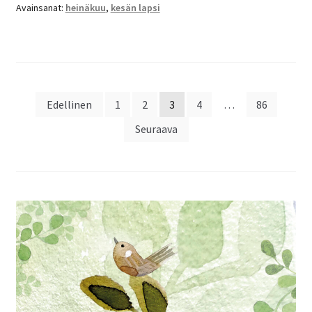
Avainsanat:
heinäkuu
,
kesän lapsi
Artikkelien
Edellinen
1
2
3
4
…
86
sivutus
Seuraava