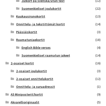
Julkort på svenska/utan text
(12)
Suomenkieliset joulukortit
(22)
Kuukausirunokortit
(13)
Onnittelu- ja tekstittömät kortit
(14)
Pääsiäiskortit
(3)
Raamatunjaekortit
(18)
English Bible verses
(4)
Suomenkieliset raamatun jakeet
(14)
2-osaiset kortit
(16)
2-osaiset joulukortit
(3)
2-osaiset onnittelukortit
(12)
Onnittelu- ja suruadressit
(1)
A5 Miniposterit/kortit
(9)
Akvarellioriginaalit
(5)