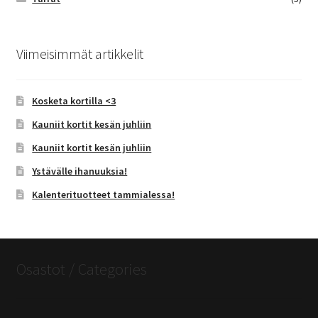
Viimeisimmät artikkelit
Kosketa kortilla <3
Kauniit kortit kesän juhliin
Kauniit kortit kesän juhliin
Ystävälle ihanuuksia!
Kalenterituotteet tammialessa!
Osastot / Categories