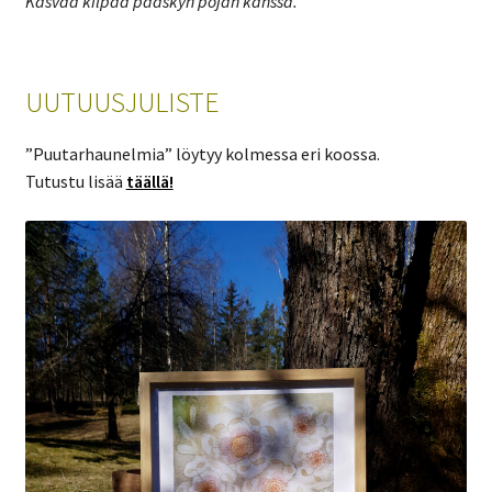
Kasvaa kilpaa pääskyn pojan kanssa.
UUTUUSJULISTE
”Puutarhaunelmia” löytyy kolmessa eri koossa.
Tutustu lisää
täällä!