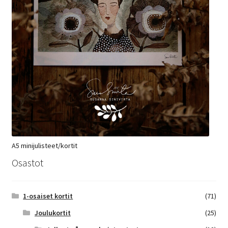
A5 minijulisteet/kortit
Osastot
1-osaiset kortit
(71)
Joulukortit
(25)