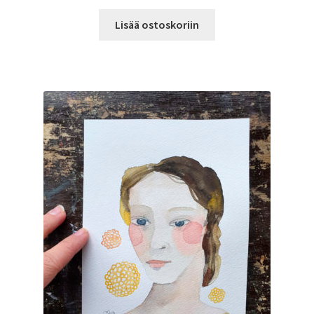
hinta
hinta
oli:
on:
Lisää ostoskoriin
59.00 €.
45.00 €.