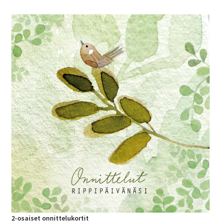
latest
2-osaiset onnittelukortit