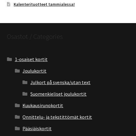
Kalenterituotteet tammialessa!
Osastot / Categories
1-osaiset kortit
Joulukortit
Julkort på svenska/utan text
Suomenkieliset joulukortit
Kuukausirunokortit
Onnittelu- ja tekstittömät kortit
Pääsiäiskortit