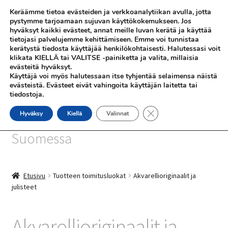
Keräämme tietoa evästeiden ja verkkoanalytiikan avulla, jotta
Siirry
Siirry
pystymme tarjoamaan sujuvan käyttökokemukseen. Jos
Valikko
hyväksyt kaikki evästeet, annat meille luvan kerätä ja käyttää
navigointiin
sisältöön
tietojasi palvelujemme kehittämiseen. Emme voi tunnistaa
kerätystä tiedosta käyttäjää henkilökohtaisesti. Halutessasi voit
klikata KIELLÄ tai VALITSE -painiketta ja valita, millaisia
evästeitä hyväksyt.
Käyttäjä voi myös halutessaan itse tyhjentää selaimensa näistä
evästeistä. Evästeet eivät vahingoita käyttäjän laitetta tai
tiedostoja.
SHOP
Sulje evästebanneri
Hyväksy
Kiellä
Valinnat
SiniSusan kortit painetaan
INFO
Suomessa
REFERENSSEJÄ
Etusivu
Tuotteen toimitusluokat
Akvarellioriginaalit ja
julisteet
Akvarellioriginaalit ja