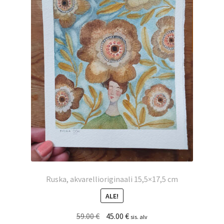
Ruska, akvarellioriginaali 15,5×17,5 cm
ALE!
Alkuperäinen
Nykyinen
59.00
€
45.00
€
sis. alv