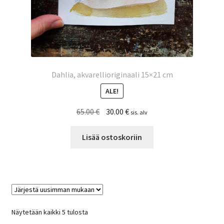
Dahlia, akvarellioriginaali 15×21 cm
ALE!
Alkuperäinen
Nykyinen
65.00
€
30.00
€
sis. alv
hinta
hinta
oli:
on:
Lisää ostoskoriin
65.00 €.
30.00 €.
Sorted
Näytetään kaikki 5 tulosta
by