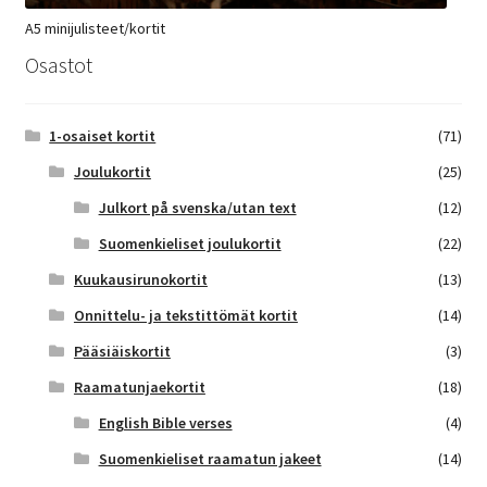
A5 minijulisteet/kortit
Osastot
1-osaiset kortit
(71)
Joulukortit
(25)
Julkort på svenska/utan text
(12)
Suomenkieliset joulukortit
(22)
Kuukausirunokortit
(13)
Onnittelu- ja tekstittömät kortit
(14)
Pääsiäiskortit
(3)
Raamatunjaekortit
(18)
English Bible verses
(4)
Suomenkieliset raamatun jakeet
(14)