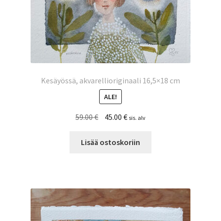
Kesäyössä, akvarellioriginaali 16,5×18 cm
ALE!
Alkuperäinen
Nykyinen
59.00
€
45.00
€
sis. alv
hinta
hinta
oli:
on:
Lisää ostoskoriin
59.00 €.
45.00 €.