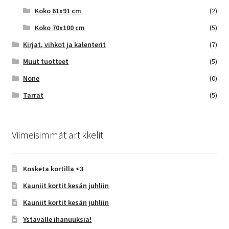
Koko 61x91 cm
(2)
Koko 70x100 cm
(5)
Kirjat, vihkot ja kalenterit
(7)
Muut tuotteet
(5)
None
(0)
Tarrat
(5)
Viimeisimmät artikkelit
Kosketa kortilla <3
Kauniit kortit kesän juhliin
Kauniit kortit kesän juhliin
Ystävälle ihanuuksia!