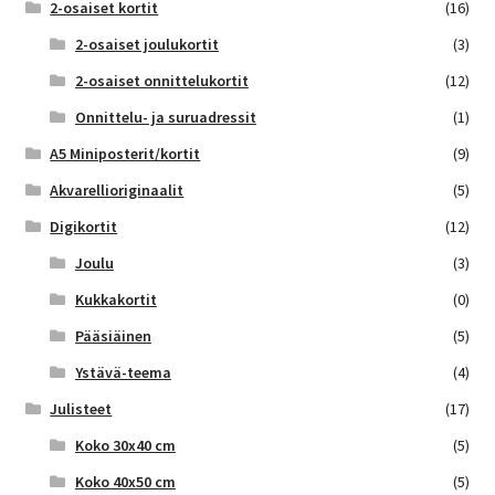
2-osaiset kortit
(16)
2-osaiset joulukortit
(3)
2-osaiset onnittelukortit
(12)
Onnittelu- ja suruadressit
(1)
A5 Miniposterit/kortit
(9)
Akvarellioriginaalit
(5)
Digikortit
(12)
Joulu
(3)
Kukkakortit
(0)
Pääsiäinen
(5)
Ystävä-teema
(4)
Julisteet
(17)
Koko 30x40 cm
(5)
Koko 40x50 cm
(5)